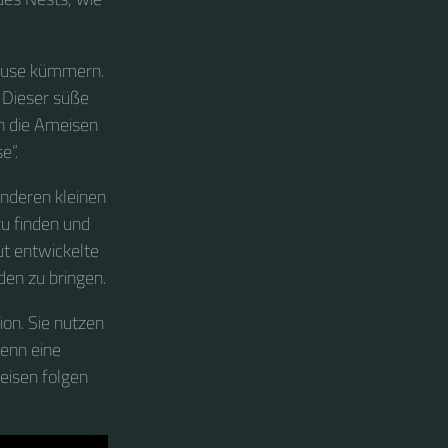
läuse kümmern.
 Dieser süße
en die Ameisen
e“.
anderen kleinen
u finden und
t entwickelte
den zu bringen.
ion. Sie nutzen
enn eine
meisen folgen