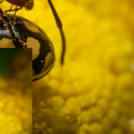
n. Es gibt
 zu machen,
von Waldameise
sonders