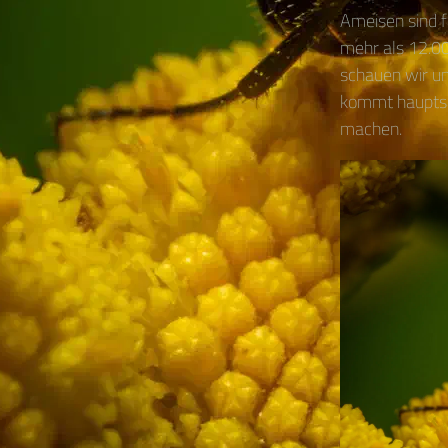
Ameisen sind f
mehr als 12.0
schauen wir un
kommt hauptsäc
machen.