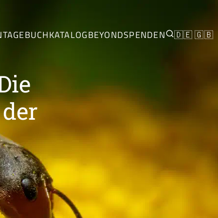
N
TAGEBUCH
KATALOG
BEYOND
SPENDEN
🇩🇪
🇬🇧
Die
 der