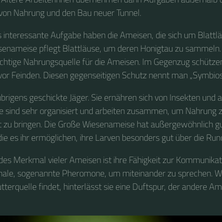
on Nahrung und den Bau neuer Tunnel.
 interessante Aufgabe haben die Ameisen, die sich um Blatt
senameise pflegt Blattläuse, um deren Honigtau zu sammeln.
wichtige Nahrungsquelle für die Ameisen. Im Gegenzug schütz
 vor Feinden. Diesen gegenseitigen Schutz nennt man „Symbios
brigens geschickte Jäger. Sie ernähren sich von Insekten und 
ie sind sehr organisiert und arbeiten zusammen, um Nahrung z
t zu bringen. Die Große Wiesenameise hat außergewöhnlich gu
die es ihr ermöglichen, ihre Larven besonders gut über die Run
ndes Merkmal vieler Ameisen ist ihre Fähigkeit zur Kommunikat
nale, sogenannte Pheromone, um miteinander zu sprechen. W
tterquelle findet, hinterlässt sie eine Duftspur, der andere A