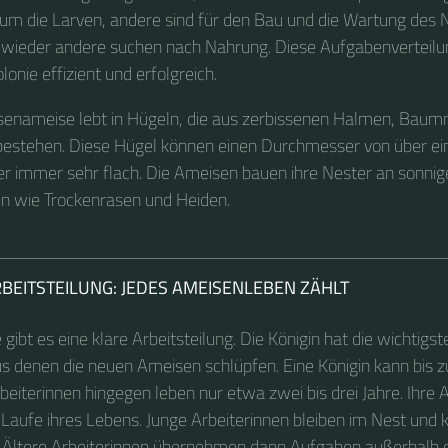
m die Larven, andere sind für den Bau und die Wartung des 
d wieder andere suchen nach Nahrung. Diese Aufgabenverteil
lonie effizient und erfolgreich.
senameise lebt in Hügeln, die aus zerbissenen Halmen, Baum
 bestehen. Diese Hügel können einen Durchmesser von über e
er immer sehr flach. Die Ameisen bauen ihre Nester an sonnig
n wie Trockenrasen und Heiden.
RBEITSTEILUNG: JEDES AMEISENLEBEN ZÄHLT
e gibt es eine klare Arbeitsteilung. Die Königin hat die wichtigs
aus denen die neuen Ameisen schlüpfen. Eine Königin kann bis z
beiterinnen hingegen leben nur etwa zwei bis drei Jahre. Ihre
 Laufe ihres Lebens. Junge Arbeiterinnen bleiben im Nest und
. Ältere Arbeiterinnen übernehmen dann Aufgaben außerhalb 