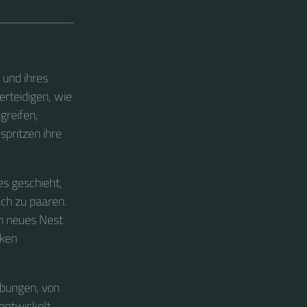
 und ihres
rteidigen, wie
greifen,
spritzen ihre
es geschieht,
ch zu paaren.
in neues Nest
cken
ebungen, von
entwickelt.