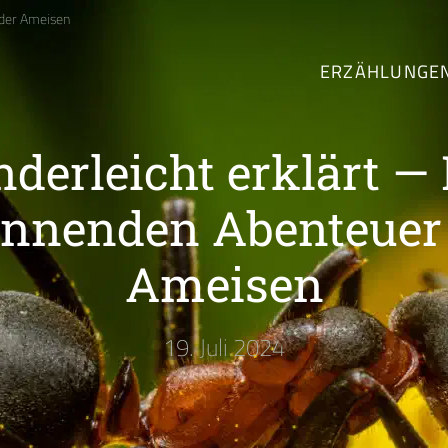
 der Ameisen
ERZÄHLUNGE
nderleicht erklärt — 
nnenden Abenteuer
Ameisen
19. Juli 2024