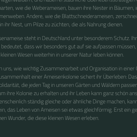
arten, wie die Weberameisen, bauen ihre Nester in Bäumen, 
menweben. Andere, wie die Blattschneiderameisen, zerschnei
in ihr Nest, um Pilze zu züchten, die als Nahrung dienen.
enameise steht in Deutschland unter besonderem Schutz. Ihr
 bedeutet, dass wir besonders gut auf sie aufpassen müssen,
 kleinen Wesen weiterhin in unserer Natur leben können.
 uns, wie wichtig Zusammenarbeit und Organisation in einer
Zusammenhalt einer Ameisenkolonie sichert ihr Überleben: Das 
olidarität, die jeden Tag in unseren Gärten und Wäldern passie
 um ihre Kolonie zu erhalten und ihr Leben kann ganz schön an
enscheinlich ständig gleiche oder ähnliche Dinge machen, ka
in, das Leben von Ameisen sei etwas gleichförmig. Erst ein ge
chen Wunder, die diese kleinen Wesen erleben.