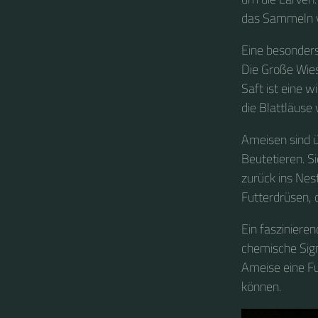
das Sammeln v
Eine besonders
Die Große Wie
Saft ist eine 
die Blattläuse
Ameisen sind ü
Beutetieren. S
zurück ins Nes
Futterdrüsen, 
Ein fasziniere
chemische Sig
Ameise eine Fu
können.