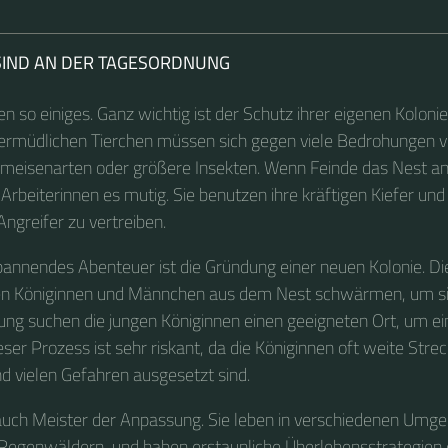
SIND AN DER TAGESORDNUNG
 so einiges. Ganz wichtig ist der Schutz ihrer eigenen Kolonie
ermüdlichen Tierchen müssen sich gegen viele Bedrohungen ve
meisenarten oder größere Insekten. Wenn Feinde das Nest an
 Arbeiterinnen es mutig. Sie benutzen ihre kräftigen Kiefer und 
Angreifer zu vertreiben.
pannendes Abenteuer ist die Gründung einer neuen Kolonie. Di
en Königinnen und Männchen aus dem Nest schwärmen, um si
ng suchen die jungen Königinnen einen geeigneten Ort, um e
ser Prozess ist sehr riskant, da die Königinnen oft weite Stre
d vielen Gefahren ausgesetzt sind.
auch Meister der Anpassung. Sie leben in verschiedenen Umg
Regenwäldern, und haben erstaunliche Überlebensstrategien 