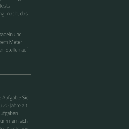
Nests
ung macht das
nadeln und
inem Meter
en Stellen auf
te Aufgabe: Sie
u 20 Jahre alt
 Aufgaben
 kümmern sich
des Nests, wie