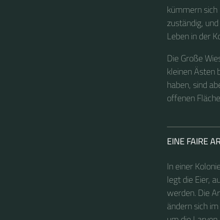
kümmern sich u
zuständig, un
Leben in der Ko
Die Große Wie
kleinen Ästen
haben, sind ab
offenen Fläche
EINE FAIRE A
In einer Koloni
legt die Eier, 
werden. Die Ar
ändern sich im
um die Larven