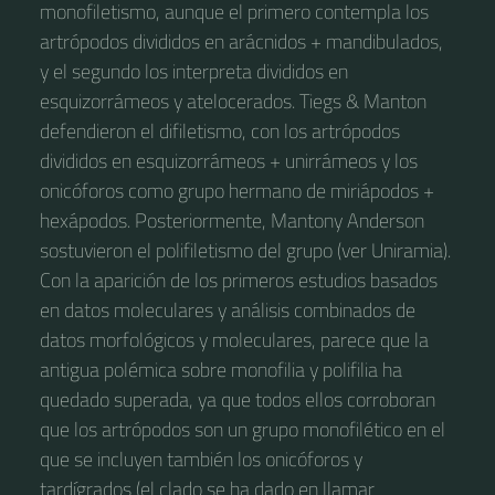
monofiletismo, aunque el primero contempla los
artrópodos divididos en arácnidos + mandibulados,
y el segundo los interpreta divididos en
esquizorrámeos y atelocerados. Tiegs & Manton​
defendieron el difiletismo, con los artrópodos
divididos en esquizorrámeos + unirrámeos y los
onicóforos como grupo hermano de miriápodos +
hexápodos. Posteriormente, Manton​ y Anderson​
sostuvieron el polifiletismo del grupo (ver Uniramia).
Con la aparición de los primeros estudios basados
en datos moleculares y análisis combinados de
datos morfológicos y moleculares, parece que la
antigua polémica sobre monofilia y polifilia ha
quedado superada, ya que todos ellos corroboran
que los artrópodos son un grupo monofilético en el
que se incluyen también los onicóforos y
tardígrados (el clado se ha dado en llamar