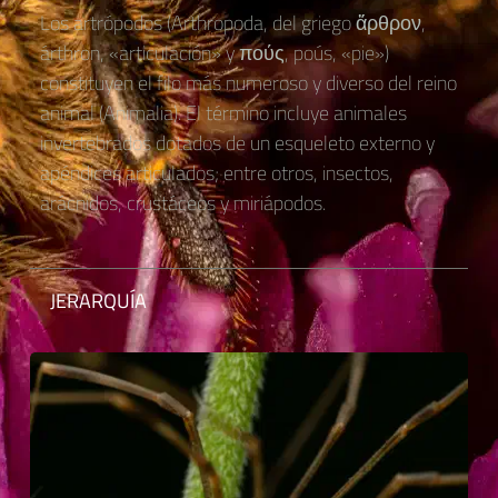
Los artrópodos (Arthropoda, del griego ἄρθρον,
árthron, «articulación» y πούς, poús, «pie»)
constituyen el filo más numeroso y diverso del reino
animal (Animalia). El término incluye animales
invertebrados dotados de un esqueleto externo y
apéndices articulados; entre otros, insectos,
arácnidos, crustáceos y miriápodos.
JERARQUÍA