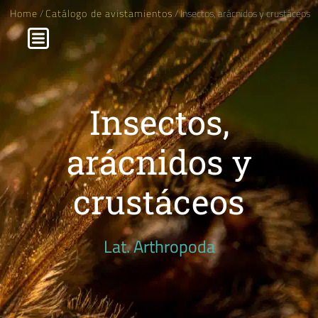
Home
/
Catálogo de avistamientos
/ Insectos, arácnidos y crustáceos
Insectos,
arácnidos y
crustáceos
Lat. Arthropoda