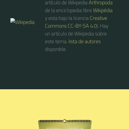
artículo de Wikipedia
Arthropoda
de la enciclopedia libre
Wikipédia
y esta bajo la licencia
Creative
Commons CC-BY-SA 4.0
). Hay
un artículo de Wikipedia sobre
este tema.
lista de autores
disponible.