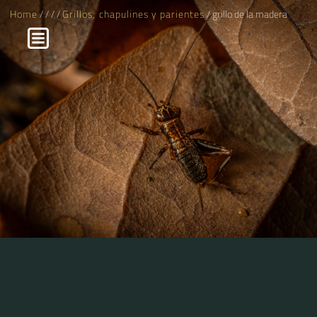
Home
/
/
/
/
Grillos, chapulines y parientes
/ grillo de la madera