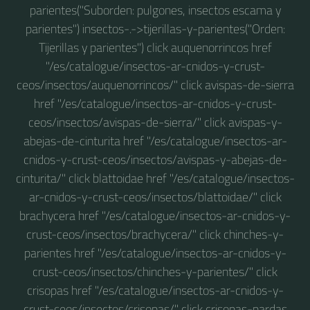
parientes("Suborden: pulgones, insectos escama y
parientes") insectos-.->tijerillas-y-parientes("Orden:
Tijerillas y parientes") click auquenorrincos href
"/es/catalogue/insectos-ar-cnidos-y-crust-
ceos/insectos/auquenorrincos/" click avispas-de-sierra
href "/es/catalogue/insectos-ar-cnidos-y-crust-
ceos/insectos/avispas-de-sierra/" click avispas-y-
abejas-de-cinturita href "/es/catalogue/insectos-ar-
cnidos-y-crust-ceos/insectos/avispas-y-abejas-de-
cinturita/" click blattoidae href "/es/catalogue/insectos-
ar-cnidos-y-crust-ceos/insectos/blattoidae/" click
brachycera href "/es/catalogue/insectos-ar-cnidos-y-
crust-ceos/insectos/brachycera/" click chinches-y-
parientes href "/es/catalogue/insectos-ar-cnidos-y-
crust-ceos/insectos/chinches-y-parientes/" click
crisopas href "/es/catalogue/insectos-ar-cnidos-y-
crust-ceos/insectos/crisopas/" click crisopas-pardas