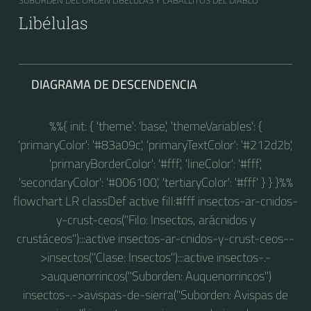
SUBORDEN DEL ORDEN LIBÉLULAS Y CABALLITOS DEL DIABLO
Libélulas
DIAGRAMA DE DESCENDENCIA
%%{ init: { 'theme': 'base', 'themeVariables': {
'primaryColor': '#83a09c', 'primaryTextColor': '#212d2b',
'primaryBorderColor': '#fff', 'lineColor': '#fff',
'secondaryColor': '#006100', 'tertiaryColor': '#fff' } } }%%
flowchart LR classDef active fill:#fff insectos-ar-cnidos-
y-crust-ceos("Filo: Insectos, arácnidos y
crustáceos"):::active insectos-ar-cnidos-y-crust-ceos--
>insectos("Clase: Insectos"):::active insectos-.-
>auquenorrincos("Suborden: Auquenorrincos")
insectos-.->avispas-de-sierra("Suborden: Avispas de