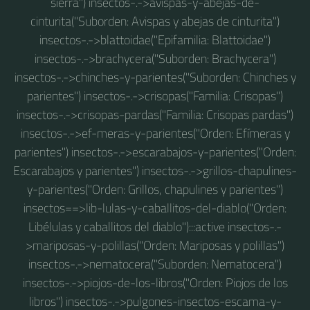
sierra") insectos-.->avispas-y-abejas-de-
cinturita("Suborden: Avispas y abejas de cinturita")
insectos-.->blattoidae("Epifamilia: Blattoidae")
insectos-.->brachycera("Suborden: Brachycera")
insectos-.->chinches-y-parientes("Suborden: Chinches y
parientes") insectos-.->crisopas("Familia: Crisopas")
insectos-.->crisopas-pardas("Familia: Crisopas pardas")
insectos-.->ef-meras-y-parientes("Orden: Efímeras y
parientes") insectos-.->escarabajos-y-parientes("Orden:
Escarabajos y parientes") insectos-.->grillos-chapulines-
y-parientes("Orden: Grillos, chapulines y parientes")
insectos==>lib-lulas-y-caballitos-del-diablo("Orden:
Libélulas y caballitos del diablo"):::active insectos-.-
>mariposas-y-polillas("Orden: Mariposas y polillas")
insectos-.->nematocera("Suborden: Nematocera")
insectos-.->piojos-de-los-libros("Orden: Piojos de los
libros") insectos-.->pulgones-insectos-escama-y-