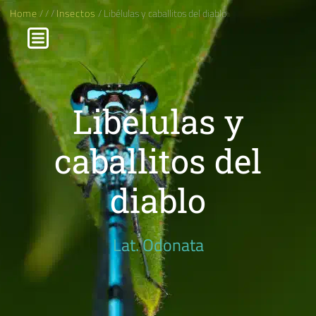
Home
/
/
/
Insectos
/ Libélulas y caballitos del diablo
Libélulas y
caballitos del
diablo
Lat. Odonata