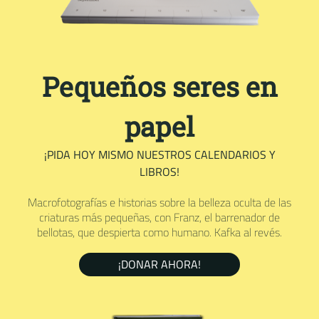
Pequeños seres en
papel
¡PIDA HOY MISMO NUESTROS CALENDARIOS Y
LIBROS!
Macrofotografías e historias sobre la belleza oculta de las
criaturas más pequeñas, con Franz, el barrenador de
bellotas, que despierta como humano. Kafka al revés.
¡DONAR AHORA!