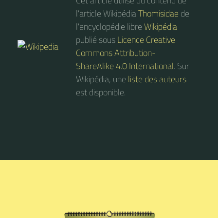
Cet article utilise du contenu de
l'article Wikipédia
Thomisidae
de
l'encyclopédie libre
Wikipédia
publié sous
Licence Creative
Commons Attribution-
ShareAlike 4.0 International
. Sur
Wikipédia, une
liste des auteurs
est disponible.