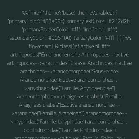
%%{ init: { 'theme': 'base', 'themeVariables': {
'primaryColor': '#83a09c', 'primaryTextColor': '#212d2b',
'primaryBorderColor': '#fff', 'lineColor': '#fff',
'secondaryColor': '#006100', 'tertiaryColor': '#fff' } } }%%
flowchart LR classDef active fill:#fff
arthropodes("Embranchement: Arthropodes"):::active
arthropodes-->arachnides("Classe: Arachnides"):::active
arachnides-->araneomorphae("Sous-ordre:
Araneomorphae"):::active araneomorphae-.-
>anyphaenidae("Famille: Anyphaenidae")
araneomorphae==>araign-es-crabes("Famille:
Araignées crabes"):::active araneomorphae-.-
>araneidae("Famille: Araneidae") araneomorphae-.-
>linyphiidae("Famille: Linyphiidae") araneomorphae-.-
>philodromidae("Famille: Philodromidae")
araneomorphae-.->saltiques("Famille: Saltiques")