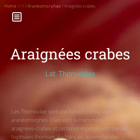
Home
/
/
/
/
Araneomorphae
/ Araignées crabes
Araignées crabes
Lat. Thomisidae
Les Thomisidae sont une famille d’araignées
aranéomorphes. Elles sont surnommées
araignées-crabes et certaines espèces sont parfois
baptisées thomises. En français, le nom familier