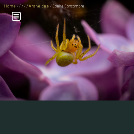
Home
/
/
/
/
/
Araneidae
/ Épeire Concombre