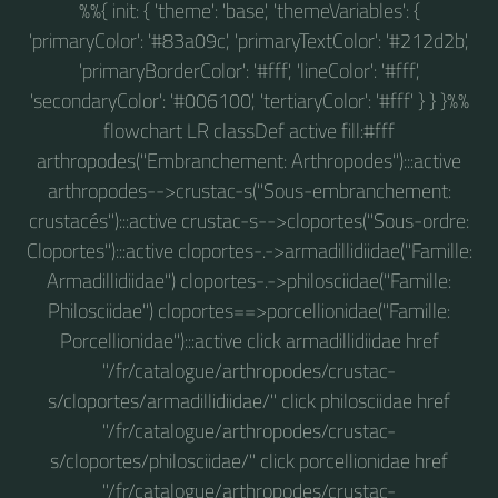
%%{ init: { 'theme': 'base', 'themeVariables': {
'primaryColor': '#83a09c', 'primaryTextColor': '#212d2b',
'primaryBorderColor': '#fff', 'lineColor': '#fff',
'secondaryColor': '#006100', 'tertiaryColor': '#fff' } } }%%
flowchart LR classDef active fill:#fff
arthropodes("Embranchement: Arthropodes"):::active
arthropodes-->crustac-s("Sous-embranchement:
crustacés"):::active crustac-s-->cloportes("Sous-ordre:
Cloportes"):::active cloportes-.->armadillidiidae("Famille:
Armadillidiidae") cloportes-.->philosciidae("Famille:
Philosciidae") cloportes==>porcellionidae("Famille:
Porcellionidae"):::active click armadillidiidae href
"/fr/catalogue/arthropodes/crustac-
s/cloportes/armadillidiidae/" click philosciidae href
"/fr/catalogue/arthropodes/crustac-
s/cloportes/philosciidae/" click porcellionidae href
"/fr/catalogue/arthropodes/crustac-