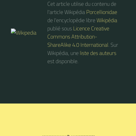
Cet article utilise du contenu de
l'article Wikipédia
Porcellionidae
de l'encyclopédie libre
Wikipédia
publié sous
Licence Creative
Commons Attribution-
ShareAlike 4.0 International
. Sur
Wikipédia, une
liste des auteurs
est disponible.