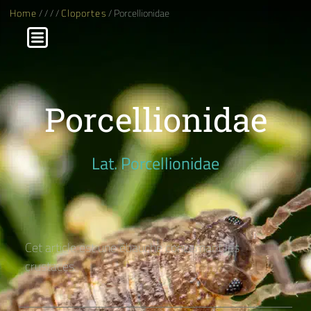
Home
/
/
/
/
Cloportes
/ Porcellionidae
Porcellionidae
Lat. Porcellionidae
Cet article est une ébauche concernant les
crustacés.