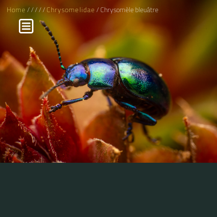
Home
/
/
/
/
/
Chrysomelidae
/ Chrysomèle bleuâtre