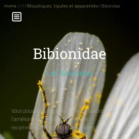
Home
/
/
/
/
Moustiques, tipules et apparentés
/ Bibionidae
Bibionidae
Lat. Bibionidae
Vous pouvez partager vos connaissances en
l’améliorant (comment ?) selon les
recommandations des projets correspondants.