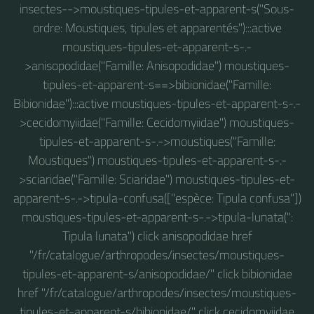
insectes-->moustiques-tipules-et-apparent-s("Sous-
ordre: Moustiques, tipules et apparentés"):::active
moustiques-tipules-et-apparent-s-.-
>anisopodidae("Famille: Anisopodidae") moustiques-
tipules-et-apparent-s==>bibionidae("Famille:
Bibionidae"):::active moustiques-tipules-et-apparent-s-.-
>cecidomyiidae("Famille: Cecidomyiidae") moustiques-
tipules-et-apparent-s-.->moustiques("Famille:
Moustiques") moustiques-tipules-et-apparent-s-.-
>sciaridae("Famille: Sciaridae") moustiques-tipules-et-
apparent-s-.->tipula-confusa(["espèce: Tipula confusa"])
moustiques-tipules-et-apparent-s-.->tipula-lunata(":
Tipula lunata") click anisopodidae href
"/fr/catalogue/arthropodes/insectes/moustiques-
tipules-et-apparent-s/anisopodidae/" click bibionidae
href "/fr/catalogue/arthropodes/insectes/moustiques-
tipules-et-apparent-s/bibionidae/" click cecidomyiidae