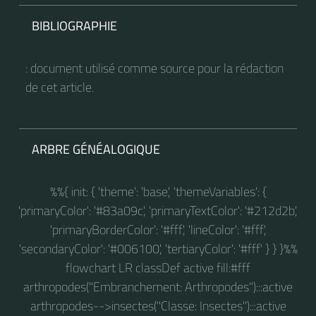
BIBLIOGRAPHIE
: document utilisé comme source pour la rédaction
de cet article.
ARBRE GÉNÉALOGIQUE
%%{ init: { 'theme': 'base', 'themeVariables': {
'primaryColor': '#83a09c', 'primaryTextColor': '#212d2b',
'primaryBorderColor': '#fff', 'lineColor': '#fff',
'secondaryColor': '#006100', 'tertiaryColor': '#fff' } } }%%
flowchart LR classDef active fill:#fff
arthropodes("Embranchement: Arthropodes"):::active
arthropodes-->insectes("Classe: Insectes"):::active