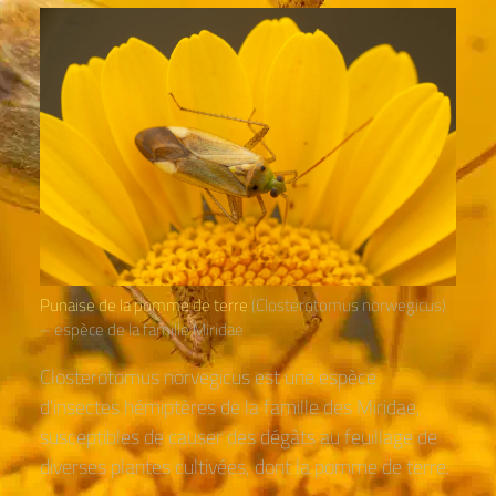
Punaise de la pomme de terre
(Closterotomus norwegicus)
– espèce de la famille Miridae
Closterotomus norvegicus est une espèce
d'insectes hémiptères de la famille des Miridae,
susceptibles de causer des dégâts au feuillage de
diverses plantes cultivées, dont la pomme de terre.