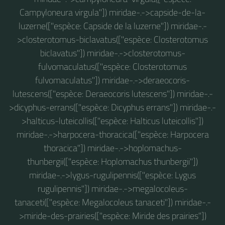
Campyloneura virgula"]) miridae-.->capside-de-la-
luzerne(["espèce: Capside de la luzerne"]) miridae-.-
>closterotomus-biclavatus(["espèce: Closterotomus
biclavatus"]) miridae-.->closterotomus-
fulvomaculatus(["espèce: Closterotomus
fulvomaculatus"]) miridae-.->deraeocoris-
lutescens(["espèce: Deraeocoris lutescens"]) miridae-.-
>dicyphus-errans(["espèce: Dicyphus errans"]) miridae-.-
>halticus-luteicollis(["espèce: Halticus luteicollis"])
miridae-.->harpocera-thoracica(["espèce: Harpocera
thoracica"]) miridae-.->hoplomachus-
thunbergii(["espèce: Hoplomachus thunbergii"])
miridae-.->lygus-rugulipennis(["espèce: Lygus
rugulipennis"]) miridae-.->megalocoleus-
tanaceti(["espèce: Megalocoleus tanaceti"]) miridae-.-
>miride-des-prairies(["espèce: Miride des prairies"])