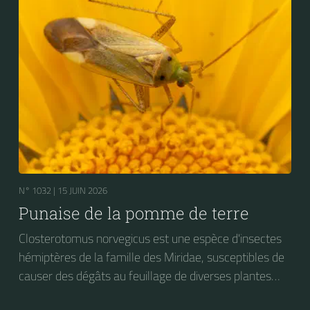
N° 1032 |
15 JUIN 2026
Punaise de la pomme de terre
Closterotomus norvegicus est une espèce d'insectes
hémiptères de la famille des Miridae, susceptibles de
causer des dégâts au feuillage de diverses plantes
cultivées, dont la pomme de terre.