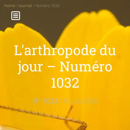
Home
/
Journal
/ Numéro 1032
L'arthropode du
jour – Numéro
1032
N° 1032 |
15 juin 2026