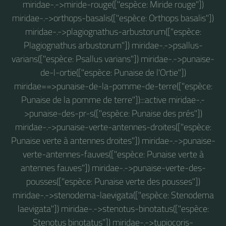
miridae-.->miride-rouge(["espèce: Miride rouge"])
miridae-.->orthops-basalis(["espèce: Orthops basalis"])
miridae-.->plagiognathus-arbustorum(["espèce:
Plagiognathus arbustorum"]) miridae-.->psallus-
varians(["espèce: Psallus varians"]) miridae-.->punaise-
de-l-ortie(["espèce: Punaise de l'Ortie"])
miridae==>punaise-de-la-pomme-de-terre(["espèce:
Punaise de la pomme de terre"]):::active miridae-.-
>punaise-des-pr-s(["espèce: Punaise des prés"])
miridae-.->punaise-verte-antennes-droites(["espèce:
Punaise verte à antennes droites"]) miridae-.->punaise-
verte-antennes-fauves(["espèce: Punaise verte à
antennes fauves"]) miridae-.->punaise-verte-des-
pousses(["espèce: Punaise verte des pousses"])
miridae-.->stenodema-laevigata(["espèce: Stenodema
laevigata"]) miridae-.->stenotus-binotatus(["espèce:
Stenotus binotatus"]) miridae-.->tupiocoris-