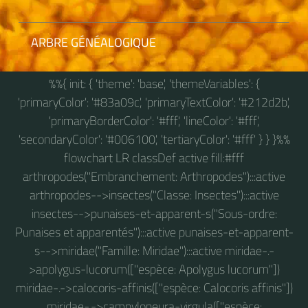
ARBRE GÉNÉALOGIQUE
%%{ init: { 'theme': 'base', 'themeVariables': {
'primaryColor': '#83a09c', 'primaryTextColor': '#212d2b',
'primaryBorderColor': '#fff', 'lineColor': '#fff',
'secondaryColor': '#006100', 'tertiaryColor': '#fff' } } }%%
flowchart LR classDef active fill:#fff
arthropodes("Embranchement: Arthropodes"):::active
arthropodes-->insectes("Classe: Insectes"):::active
insectes-->punaises-et-apparent-s("Sous-ordre:
Punaises et apparentés"):::active punaises-et-apparent-
s-->miridae("Famille: Miridae"):::active miridae-.-
>apolygus-lucorum(["espèce: Apolygus lucorum"])
miridae-.->calocoris-affinis(["espèce: Calocoris affinis"])
miridae-.->campyloneura-virgula(["espèce: