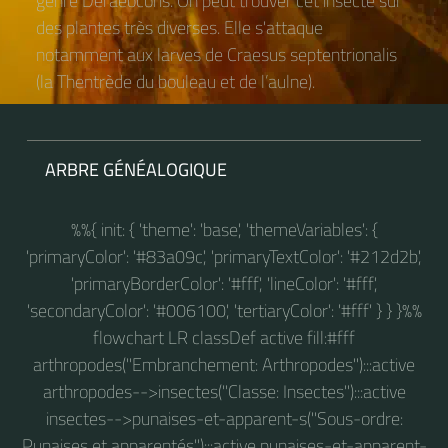
genre Deraeocoris. On peut trouver cet insecte sur
des plantes très diverses. Elle s'attaque
notamment aux larves de Craesus septentrionalis
(la Thentrède du bouleau et de l’aulne).
ARBRE GÉNÉALOGIQUE
%%{ init: { 'theme': 'base', 'themeVariables': {
'primaryColor': '#83a09c', 'primaryTextColor': '#212d2b',
'primaryBorderColor': '#fff', 'lineColor': '#fff',
'secondaryColor': '#006100', 'tertiaryColor': '#fff' } } }%%
flowchart LR classDef active fill:#fff
arthropodes("Embranchement: Arthropodes"):::active
arthropodes-->insectes("Classe: Insectes"):::active
insectes-->punaises-et-apparent-s("Sous-ordre:
Punaises et apparentés"):::active punaises-et-apparent-