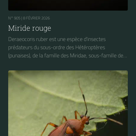
N° 905 |
8 FÉVRIER 2026
Miride rouge
Deraeocoris ruber est une espèce d'insectes
prédateurs du sous-ordre des Hétéroptères
(punaises), de la famille des Miridae, sous-famille des
Deraeocorinae, tribu des Deraeocorini et du genre
Deraeocoris. On peut trouver cet insecte sur des
plantes très diverses. Elle s'attaque notamment aux
larves de Craesus septentrionalis (la Thentrède du
bouleau et de l’aulne).