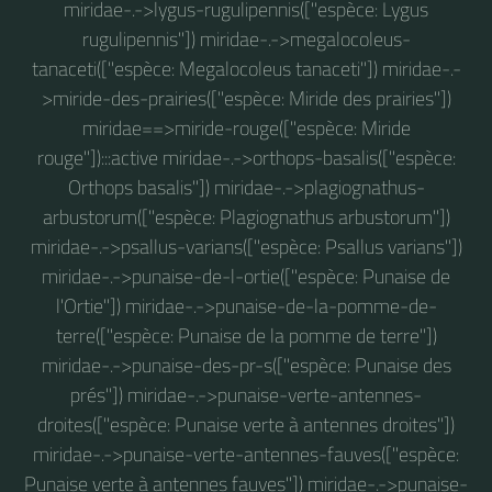
miridae-.->lygus-rugulipennis(["espèce: Lygus
rugulipennis"]) miridae-.->megalocoleus-
tanaceti(["espèce: Megalocoleus tanaceti"]) miridae-.-
>miride-des-prairies(["espèce: Miride des prairies"])
miridae==>miride-rouge(["espèce: Miride
rouge"]):::active miridae-.->orthops-basalis(["espèce:
Orthops basalis"]) miridae-.->plagiognathus-
arbustorum(["espèce: Plagiognathus arbustorum"])
miridae-.->psallus-varians(["espèce: Psallus varians"])
miridae-.->punaise-de-l-ortie(["espèce: Punaise de
l'Ortie"]) miridae-.->punaise-de-la-pomme-de-
terre(["espèce: Punaise de la pomme de terre"])
miridae-.->punaise-des-pr-s(["espèce: Punaise des
prés"]) miridae-.->punaise-verte-antennes-
droites(["espèce: Punaise verte à antennes droites"])
miridae-.->punaise-verte-antennes-fauves(["espèce:
Punaise verte à antennes fauves"]) miridae-.->punaise-