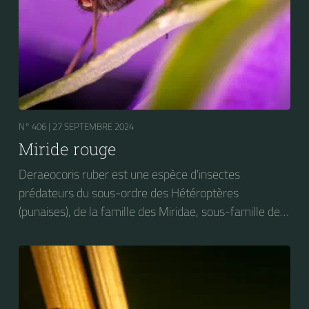
N° 406 |
27 SEPTEMBRE 2024
Miride rouge
Deraeocoris ruber est une espèce d'insectes
prédateurs du sous-ordre des Hétéroptères
(punaises), de la famille des Miridae, sous-famille des
Deraeocorinae, tribu des Deraeocorini et du genre
Deraeocoris. On peut trouver cet insecte sur des
plantes très diverses. Elle s'attaque notamment aux
larves de Craesus septentrionalis (la Thentrède du
bouleau et de l’aulne).