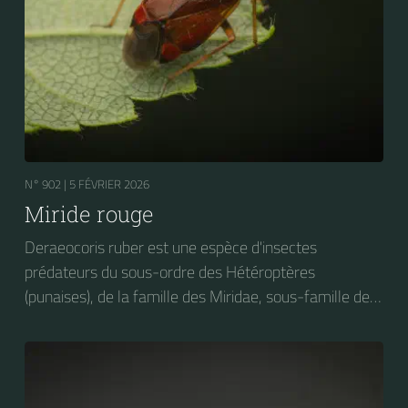
N° 902 |
5 FÉVRIER 2026
Miride rouge
Deraeocoris ruber est une espèce d'insectes
prédateurs du sous-ordre des Hétéroptères
(punaises), de la famille des Miridae, sous-famille des
Deraeocorinae, tribu des Deraeocorini et du genre
Deraeocoris. On peut trouver cet insecte sur des
plantes très diverses. Elle s'attaque notamment aux
larves de Craesus septentrionalis (la Thentrède du