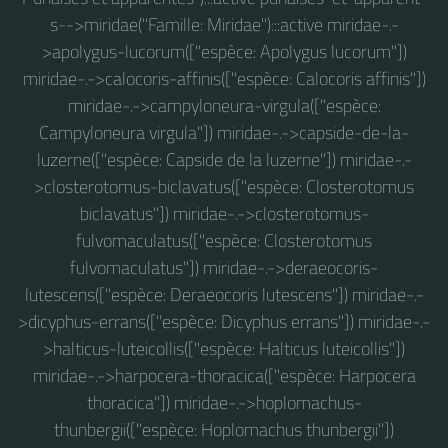
s-->miridae("Famille: Miridae"):::active miridae-.-
>apolygus-lucorum(["espèce: Apolygus lucorum"])
miridae-.->calocoris-affinis(["espèce: Calocoris affinis"])
miridae-.->campyloneura-virgula(["espèce:
Campyloneura virgula"]) miridae-.->capside-de-la-
luzerne(["espèce: Capside de la luzerne"]) miridae-.-
>closterotomus-biclavatus(["espèce: Closterotomus
biclavatus"]) miridae-.->closterotomus-
fulvomaculatus(["espèce: Closterotomus
fulvomaculatus"]) miridae-.->deraeocoris-
lutescens(["espèce: Deraeocoris lutescens"]) miridae-.-
>dicyphus-errans(["espèce: Dicyphus errans"]) miridae-.-
>halticus-luteicollis(["espèce: Halticus luteicollis"])
miridae-.->harpocera-thoracica(["espèce: Harpocera
thoracica"]) miridae-.->hoplomachus-
thunbergii(["espèce: Hoplomachus thunbergii"])