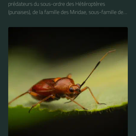
prédateurs du sous-ordre des Hétéroptères
(punaises), de la famille des Miridae, sous-famille des
Deraeocorinae, tribu des Deraeocorini et du genre
Deraeocoris. On peut trouver cet insecte sur des
plantes très diverses. Elle s'attaque notamment aux
larves de Craesus septentrionalis (la Thentrède du
bouleau et de l’aulne).