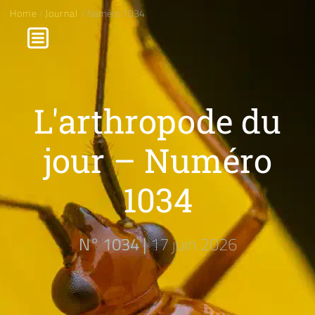
Home
/
Journal
/ Numéro 1034
L'arthropode du
jour – Numéro
1034
N° 1034 |
17 juin 2026