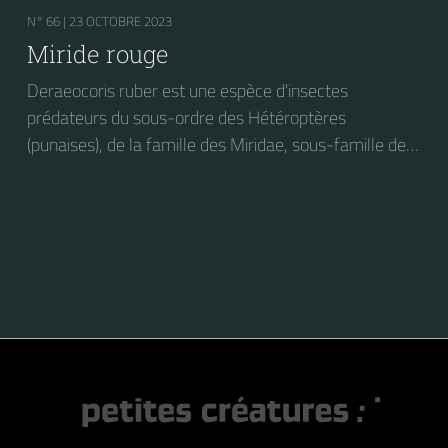
N° 66 |
23 OCTOBRE 2023
Miride rouge
Deraeocoris ruber est une espèce d'insectes
prédateurs du sous-ordre des Hétéroptères
(punaises), de la famille des Miridae, sous-famille des
Deraeocorinae, tribu des Deraeocorini et du genre
Deraeocoris. On peut trouver cet insecte sur des
plantes très diverses. Elle s'attaque notamment aux
larves de Craesus septentrionalis (la Thentrède du
bouleau et de l’aulne).