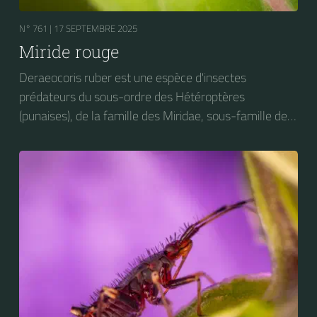
N° 761 |
17 SEPTEMBRE 2025
Miride rouge
Deraeocoris ruber est une espèce d'insectes
prédateurs du sous-ordre des Hétéroptères
(punaises), de la famille des Miridae, sous-famille des
Deraeocorinae, tribu des Deraeocorini et du genre
Deraeocoris. On peut trouver cet insecte sur des
plantes très diverses. Elle s'attaque notamment aux
larves de Craesus septentrionalis (la Thentrède du
bouleau et de l’aulne).