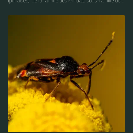
(punaises), de la famille des Miridae, sous-famille des
Deraeocorinae, tribu des Deraeocorini et du genre
Deraeocoris. On peut trouver cet insecte sur des
plantes très diverses. Elle s'attaque notamment aux
larves de Craesus septentrionalis (la Thentrède du
bouleau et de l’aulne).