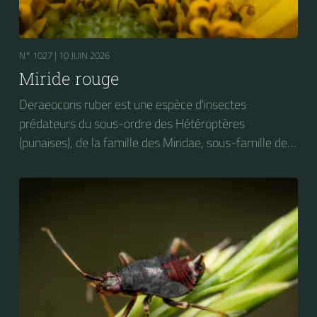
N° 1027 |
10 JUIN 2026
Miride rouge
Deraeocoris ruber est une espèce d'insectes
prédateurs du sous-ordre des Hétéroptères
(punaises), de la famille des Miridae, sous-famille des
Deraeocorinae, tribu des Deraeocorini et du genre
Deraeocoris. On peut trouver cet insecte sur des
plantes très diverses. Elle s'attaque notamment aux
larves de Craesus septentrionalis (la Thentrède du
bouleau et de l’aulne).