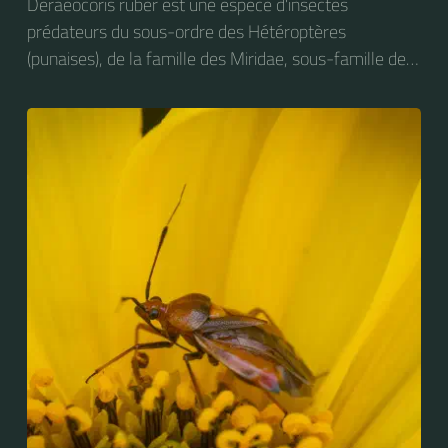
Deraeocoris ruber est une espèce d'insectes
prédateurs du sous-ordre des Hétéroptères
(punaises), de la famille des Miridae, sous-famille des
Deraeocorinae, tribu des Deraeocorini et du genre
Deraeocoris. On peut trouver cet insecte sur des
plantes très diverses. Elle s'attaque notamment aux
larves de Craesus septentrionalis (la Thentrède du
bouleau et de l’aulne).