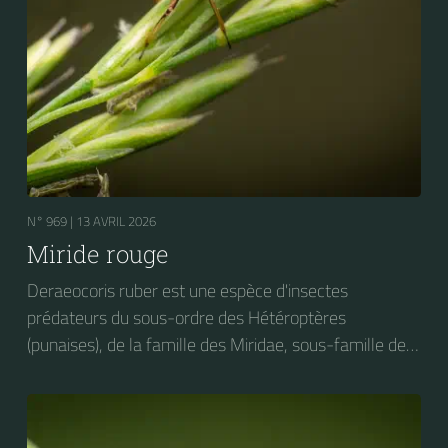
N° 969 |
13 AVRIL 2026
Miride rouge
Deraeocoris ruber est une espèce d'insectes
prédateurs du sous-ordre des Hétéroptères
(punaises), de la famille des Miridae, sous-famille des
Deraeocorinae, tribu des Deraeocorini et du genre
Deraeocoris. On peut trouver cet insecte sur des
plantes très diverses. Elle s'attaque notamment aux