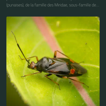
(punaises), de la famille des Miridae, sous-famille des
Deraeocorinae, tribu des Deraeocorini et du genre
Deraeocoris. On peut trouver cet insecte sur des
plantes très diverses. Elle s'attaque notamment aux
larves de Craesus septentrionalis (la Thentrède du
bouleau et de l’aulne).