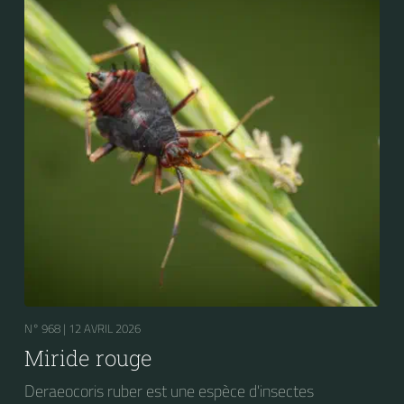
larves de Craesus septentrionalis (la Thentrède du
bouleau et de l’aulne).
N° 968 |
12 AVRIL 2026
Miride rouge
Deraeocoris ruber est une espèce d'insectes