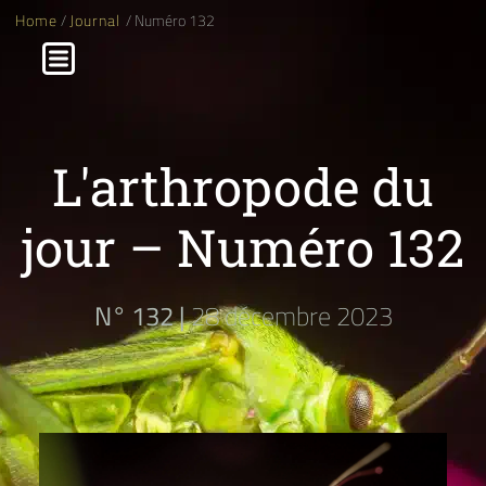
Home
/
Journal
/ Numéro 132
L'arthropode du
jour – Numéro 132
N° 132 |
28 décembre 2023