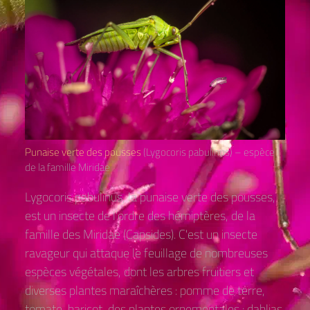
Punaise verte des pousses
(Lygocoris pabulinus) – espèce
de la famille Miridae
Lygocoris pabulinus, la punaise verte des pousses,
est un insecte de l'ordre des hémiptères, de la
famille des Miridae (Capsides). C'est un insecte
ravageur qui attaque le feuillage de nombreuses
espèces végétales, dont les arbres fruitiers et
diverses plantes maraîchères : pomme de terre,
tomate, haricot, des plantes ornementales : dahlias,