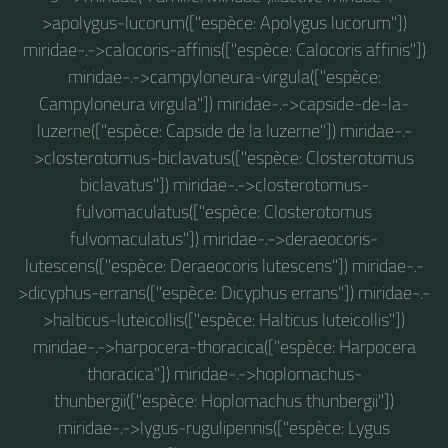
>apolygus-lucorum(["espèce: Apolygus lucorum"])
miridae-.->calocoris-affinis(["espèce: Calocoris affinis"])
miridae-.->campyloneura-virgula(["espèce:
Campyloneura virgula"]) miridae-.->capside-de-la-
luzerne(["espèce: Capside de la luzerne"]) miridae-.-
>closterotomus-biclavatus(["espèce: Closterotomus
biclavatus"]) miridae-.->closterotomus-
fulvomaculatus(["espèce: Closterotomus
fulvomaculatus"]) miridae-.->deraeocoris-
lutescens(["espèce: Deraeocoris lutescens"]) miridae-.-
>dicyphus-errans(["espèce: Dicyphus errans"]) miridae-.-
>halticus-luteicollis(["espèce: Halticus luteicollis"])
miridae-.->harpocera-thoracica(["espèce: Harpocera
thoracica"]) miridae-.->hoplomachus-
thunbergii(["espèce: Hoplomachus thunbergii"])
miridae-.->lygus-rugulipennis(["espèce: Lygus