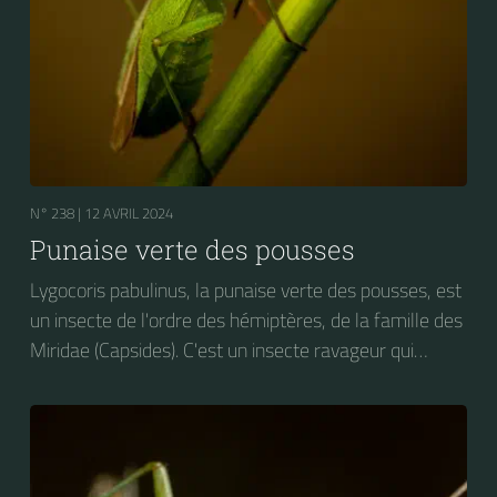
N° 238 |
12 AVRIL 2024
Punaise verte des pousses
Lygocoris pabulinus, la punaise verte des pousses, est
un insecte de l'ordre des hémiptères, de la famille des
Miridae (Capsides). C'est un insecte ravageur qui
attaque le feuillage de nombreuses espèces
végétales, dont les arbres fruitiers et diverses plantes
maraîchères : pomme de terre, tomate, haricot, des
plantes ornementales : dahlias, chrysanthèmes,