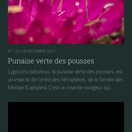
N° 132 |
28 DÉCEMBRE 2023
Punaise verte des pousses
Lygocoris pabulinus, la punaise verte des pousses, est
un insecte de l'ordre des hémiptères, de la famille des
Miridae (Capsides). C'est un insecte ravageur qui
attaque le feuillage de nombreuses espèces
végétales, dont les arbres fruitiers et diverses plantes
maraîchères : pomme de terre, tomate, haricot, des
plantes ornementales : dahlias, chrysanthèmes,
rosiers, ainsi que la luzerne et le houblon.