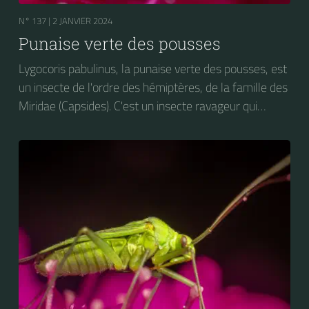
N° 137 |
2 JANVIER 2024
Punaise verte des pousses
Lygocoris pabulinus, la punaise verte des pousses, est
un insecte de l'ordre des hémiptères, de la famille des
Miridae (Capsides). C'est un insecte ravageur qui
attaque le feuillage de nombreuses espèces
végétales, dont les arbres fruitiers et diverses plantes
maraîchères : pomme de terre, tomate, haricot, des
plantes ornementales : dahlias, chrysanthèmes,
rosiers, ainsi que la luzerne et le houblon.