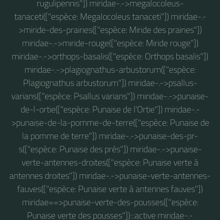
rugulipennis"]) miridae-.->megalocoleus-
tanaceti(["espèce: Megalocoleus tanaceti"]) miridae-.-
>miride-des-prairies(["espèce: Miride des prairies"])
miridae-.->miride-rouge(["espèce: Miride rouge"])
miridae-.->orthops-basalis(["espèce: Orthops basalis"])
miridae-.->plagiognathus-arbustorum(["espèce:
Plagiognathus arbustorum"]) miridae-.->psallus-
varians(["espèce: Psallus varians"]) miridae-.->punaise-
de-l-ortie(["espèce: Punaise de l'Ortie"]) miridae-.-
>punaise-de-la-pomme-de-terre(["espèce: Punaise de
la pomme de terre"]) miridae-.->punaise-des-pr-
s(["espèce: Punaise des prés"]) miridae-.->punaise-
verte-antennes-droites(["espèce: Punaise verte à
antennes droites"]) miridae-.->punaise-verte-antennes-
fauves(["espèce: Punaise verte à antennes fauves"])
miridae==>punaise-verte-des-pousses(["espèce:
Punaise verte des pousses"]):::active miridae-.-