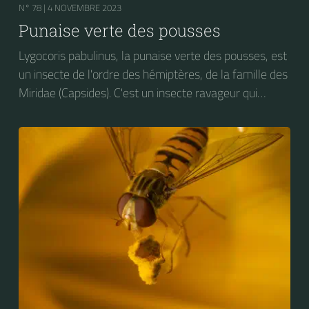
N° 78 |
4 NOVEMBRE 2023
Punaise verte des pousses
Lygocoris pabulinus, la punaise verte des pousses, est
un insecte de l'ordre des hémiptères, de la famille des
Miridae (Capsides). C'est un insecte ravageur qui
attaque le feuillage de nombreuses espèces
végétales, dont les arbres fruitiers et diverses plantes
maraîchères : pomme de terre, tomate, haricot, des
plantes ornementales : dahlias, chrysanthèmes,
rosiers, ainsi que la luzerne et le houblon.