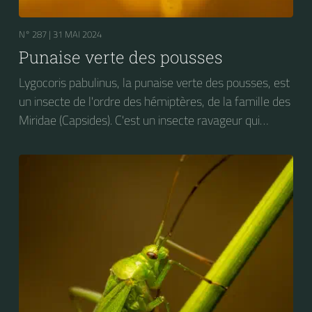
N° 287 |
31 MAI 2024
Punaise verte des pousses
Lygocoris pabulinus, la punaise verte des pousses, est
un insecte de l'ordre des hémiptères, de la famille des
Miridae (Capsides). C'est un insecte ravageur qui
attaque le feuillage de nombreuses espèces
végétales, dont les arbres fruitiers et diverses plantes
maraîchères : pomme de terre, tomate, haricot, des
plantes ornementales : dahlias, chrysanthèmes,
rosiers, ainsi que la luzerne et le houblon.