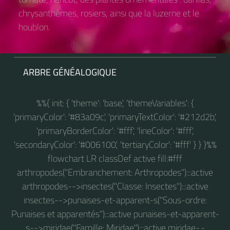
chrysanthèmes, rosiers, ainsi que la luzerne et le
houblon.
ARBRE GÉNÉALOGIQUE
%%{ init: { 'theme': 'base', 'themeVariables': {
'primaryColor': '#83a09c', 'primaryTextColor': '#212d2b',
'primaryBorderColor': '#fff', 'lineColor': '#fff',
'secondaryColor': '#006100', 'tertiaryColor': '#fff' } } }%%
flowchart LR classDef active fill:#fff
arthropodes("Embranchement: Arthropodes"):::active
arthropodes-->insectes("Classe: Insectes"):::active
insectes-->punaises-et-apparent-s("Sous-ordre:
Punaises et apparentés"):::active punaises-et-apparent-
s-->miridae("Famille: Miridae"):::active miridae-.-