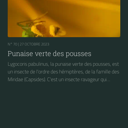
N° 70 |
27 OCTOBRE 2023
Punaise verte des pousses
Lygocoris pabulinus, la punaise verte des pousses, est
un insecte de l'ordre des hémiptères, de la famille des
Miridae (Capsides). C'est un insecte ravageur qui
attaque le feuillage de nombreuses espèces
végétales, dont les arbres fruitiers et diverses plantes
maraîchères : pomme de terre, tomate, haricot, des
plantes ornementales : dahlias, chrysanthèmes,
rosiers, ainsi que la luzerne et le houblon.