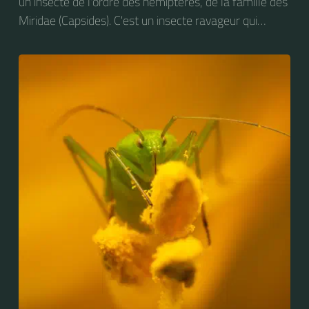
un insecte de l'ordre des hémiptères, de la famille des
Miridae (Capsides). C'est un insecte ravageur qui
attaque le feuillage de nombreuses espèces
végétales, dont les arbres fruitiers et diverses plantes
maraîchères : pomme de terre, tomate, haricot, des
plantes ornementales : dahlias, chrysanthèmes,
rosiers, ainsi que la luzerne et le houblon.