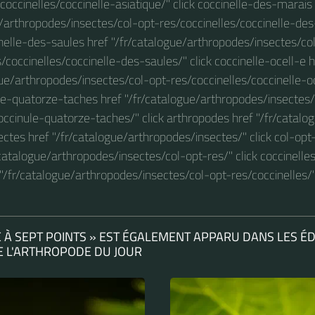
coccinelles/coccinelle-asiatique/" click coccinelle-des-marais
/arthropodes/insectes/col-opt-res/coccinelles/coccinelle-des
nelle-des-saules href "/fr/catalogue/arthropodes/insectes/co
s/coccinelles/coccinelle-des-saules/" click coccinelle-ocell-e h
ue/arthropodes/insectes/col-opt-res/coccinelles/coccinelle-oc
le-quatorze-taches href "/fr/catalogue/arthropodes/insectes/
occinule-quatorze-taches/" click arthropodes href "/fr/catal
sectes href "/fr/catalogue/arthropodes/insectes/" click col-opt
/catalogue/arthropodes/insectes/col-opt-res/" click coccinelles
"/fr/catalogue/arthropodes/insectes/col-opt-res/coccinelles/
E À SEPT POINTS » EST ÉGALEMENT APPARU DANS LES ÉD
E L'ARTHROPODE DU JOUR