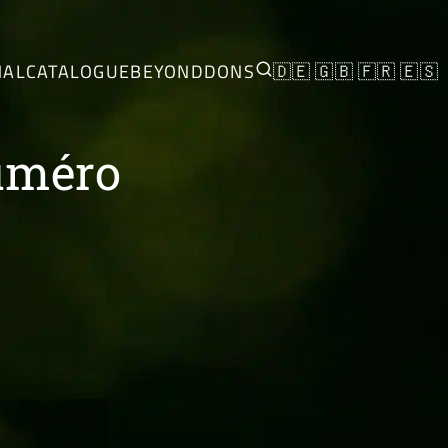
NAL
CATALOGUE
BEYOND
DONS
🇩🇪
🇬🇧
🇫🇷
🇪🇸
Numéro