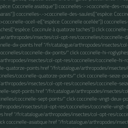
spèce: Coccinelle asiatique"]) coccinelles-.->coccinelle-des-ma
arais"]) coccinelles-.->coccinelle-des-saules(["espèce: Coccine
->coccinelle-ocell-e(["espèce: Coccinelle ocellée"]) coccinelles
ches(["espèce: Coccinule à quatorze taches"]) click coccinelle
gue/arthropodes/insectes/col-opt-res/coccinelles/coccinelle-da
inelle-dix-points href "/fr/catalogue/arthropodes/insectes/col
occinelles/coccinelle-dix-points/" click coccinelle-hi-roglyphe
/arthropodes/insectes/col-opt-res/coccinelles/coccinelle-hi-ro
lle-quatorze-points href "/fr/catalogue/arthropodes/insectes/
inelles/coccinelle-quatorze-points/" click coccinelle-seize-po
/arthropodes/insectes/col-opt-res/coccinelles/coccinelle-seize
nelle-sept-points href "/fr/catalogue/arthropodes/insectes/co
inelles/coccinelle-sept-points/" click coccinelle-vingt-deux-po
thropodes/insectes/col-opt-res/coccinelles/coccinelle-vingt-d
es href "/fr/catalogue/arthropodes/insectes/col-opt-res/cocci
lick coccinelle-asiatique href "/fr/catalogue/arthropodes/inse