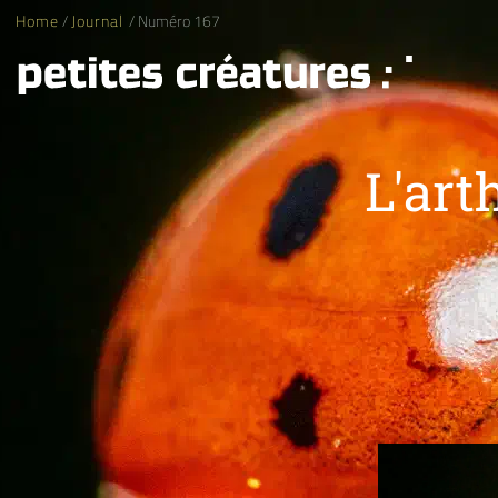
Home
/
Journal
/ Numéro 167
L'art