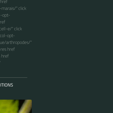
 href
-marais/" click
l-opt-
ref
ell-e/" click
col-opt-
ogue/arthropodes/"
-res href
 href
"
ITIONS