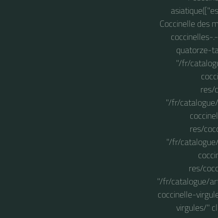
asiatique(["e
Coccinelle des m
coccinelles-.
quatorze-ta
"/fr/catalo
cocc
res/c
"/fr/catalogue
coccine
res/cocc
"/fr/catalogue
cocci
res/cocc
"/fr/catalogue/ar
coccinelle-virgul
virgules/" c