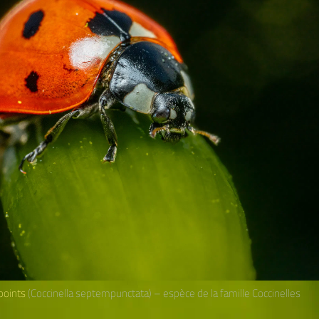
points
(Coccinella septempunctata) – espèce de la famille Coccinelles