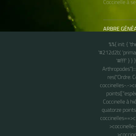
Coccinelle à se
ARBRE GÉNÉ
%%{ init: { '
'#212d2b', 'primary
'#fff' } 
Arthropodes")::
res("Ordre: C
coccinelles-.->c
points(["espèc
Coccinelle à hi
quatorze points"
coccinelles==>co
>coccinelle-
>coccine