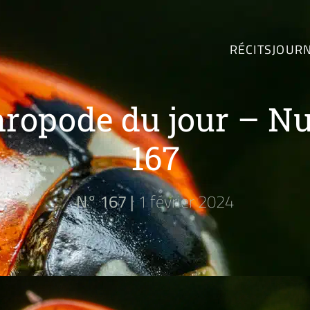
RÉCITS
JOUR
hropode du jour – 
167
N° 167 |
1 février 2024