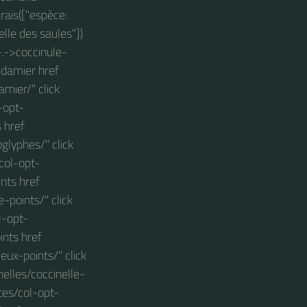
rais(["espèce:
lle des saules"])
-.->coccinule-
-damier href
mier/" click
-opt-
s href
glyphes/" click
col-opt-
ints href
-points/" click
l-opt-
ints href
eux-points/" click
nelles/coccinelle-
ctes/col-opt-