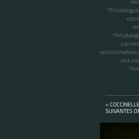
res/
"/fr/catalogue
cocci
re
"/fr/catalog
coccinu
res/coccinelles/c
click in
"/fr
« COCCINELL
SUIVANTES D