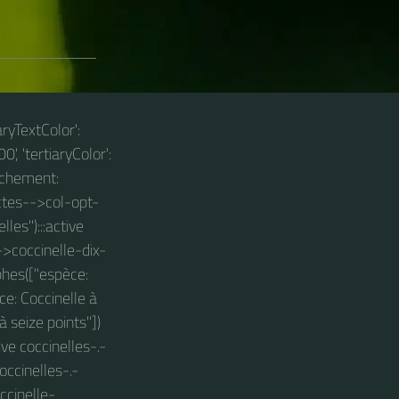
aryTextColor':
0', 'tertiaryColor':
anchement:
ectes-->col-opt-
les"):::active
->coccinelle-dix-
yphes(["espèce:
ce: Coccinelle à
à seize points"])
ve coccinelles-.-
occinelles-.-
ccinelle-