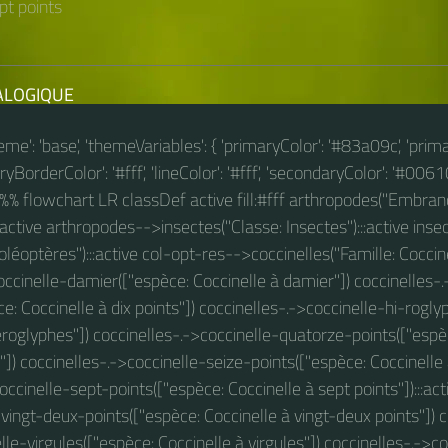
pt points
ALOGIQUE
theme': 'base', 'themeVariables': { 'primaryColor': '#83a09c', 'prim
BorderColor': '#fff', 'lineColor': '#fff', 'secondaryColor': '#00610
} }%% flowchart LR classDef active fill:#fff arthropodes("Embr
:active arthropodes-->insectes("Classe: Insectes"):::active ins
oléoptères"):::active col-opt-res-->coccinelles("Famille: Coccinel
occinelle-damier(["espèce: Coccinelle à damier"]) coccinelles-.
e: Coccinelle à dix points"]) coccinelles-.->coccinelle-hi-rogl
éroglyphes"]) coccinelles-.->coccinelle-quatorze-points(["espè
]) coccinelles-.->coccinelle-seize-points(["espèce: Coccinelle 
ccinelle-sept-points(["espèce: Coccinelle à sept points"]):::acti
vingt-deux-points(["espèce: Coccinelle à vingt-deux points"]) c
lle-virgules(["espèce: Coccinelle à virgules"]) coccinelles-.->co