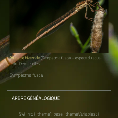
Brunette hivernale
(Sympecma fusca) – espèce du sous-
ordre Demoiselles
Sympecma fusca
ARBRE GÉNÉALOGIQUE
%%{ init: { 'theme': 'base', 'themeVariables': {