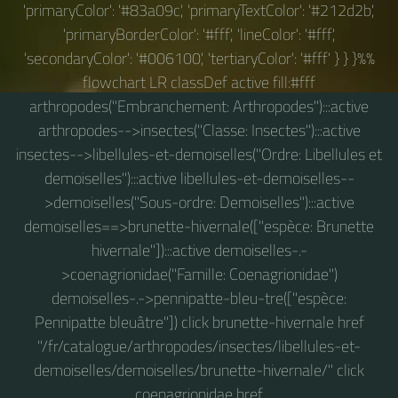
'primaryColor': '#83a09c', 'primaryTextColor': '#212d2b',
'primaryBorderColor': '#fff', 'lineColor': '#fff',
'secondaryColor': '#006100', 'tertiaryColor': '#fff' } } }%%
flowchart LR classDef active fill:#fff
arthropodes("Embranchement: Arthropodes"):::active
arthropodes-->insectes("Classe: Insectes"):::active
insectes-->libellules-et-demoiselles("Ordre: Libellules et
demoiselles"):::active libellules-et-demoiselles--
>demoiselles("Sous-ordre: Demoiselles"):::active
demoiselles==>brunette-hivernale(["espèce: Brunette
hivernale"]):::active demoiselles-.-
>coenagrionidae("Famille: Coenagrionidae")
demoiselles-.->pennipatte-bleu-tre(["espèce:
Pennipatte bleuâtre"]) click brunette-hivernale href
"/fr/catalogue/arthropodes/insectes/libellules-et-
demoiselles/demoiselles/brunette-hivernale/" click
coenagrionidae href