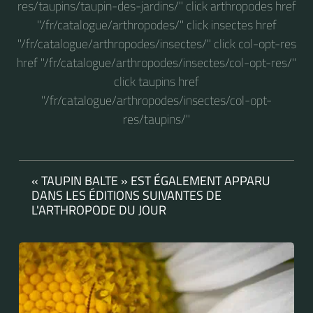
res/taupins/taupin-des-jardins/" click arthropodes href
"/fr/catalogue/arthropodes/" click insectes href
"/fr/catalogue/arthropodes/insectes/" click col-opt-res
href "/fr/catalogue/arthropodes/insectes/col-opt-res/"
click taupins href
"/fr/catalogue/arthropodes/insectes/col-opt-
res/taupins/"
« TAUPIN BALTE » EST ÉGALEMENT APPARU
DANS LES ÉDITIONS SUIVANTES DE
L'ARTHROPODE DU JOUR