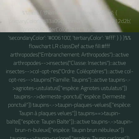
%%{ init: { 'theme': 'base', 'themeVariables': {
'primaryColor': '#83a09c', 'primaryTextColor': '#212d2b',
'primaryBorderColor': '#fff', 'lineColor': '#fff',
'secondaryColor': '#006100', 'tertiaryColor': '#fff' } } }%%
flowchart LR classDef active fill:#fff
arthropodes("Embranchement: Arthropodes"):::active
arthropodes-->insectes("Classe: Insectes"):::active
insectes-->col-opt-res("Ordre: Coléoptères"):::active col-
opt-res-->taupins("Famille: Taupins"):::active taupins-.-
>agriotes-ustulatus(["espèce: Agriotes ustulatus"])
taupins-.->dermeste-ponctu(["espèce: Dermeste
ponctué"]) taupins-.->taupin-plaques-velues(["espèce:
Taupin à plaques velues"]) taupins==>taupin-
balte(["espèce: Taupin Balte"]):::active taupins-.->taupin-
brun-n-buleux(["espèce: Taupin brun nébuleux"])
taupins-.->taupin-cyclone(["espèce: Taupin cyclone"])