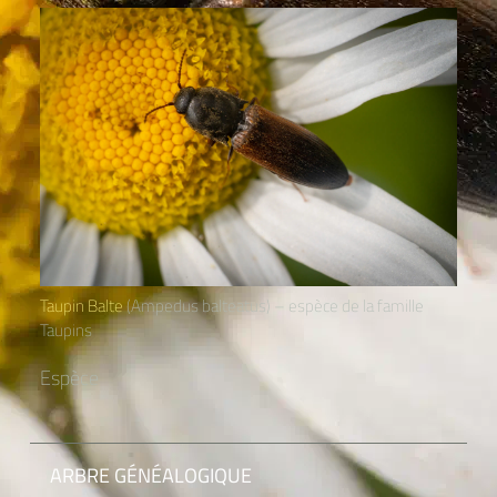
Taupin Balte
(Ampedus balteatus) – espèce de la famille
Taupins
Espèce
ARBRE GÉNÉALOGIQUE