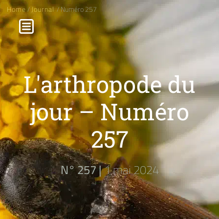
Home
/
Journal
/ Numéro 257
L'arthropode du
jour – Numéro
257
N° 257 |
1 mai 2024