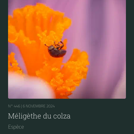
N° 446 |
6 NOVEMBRE 2024
Méligèthe du colza
Espèce