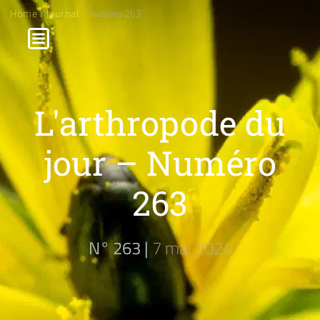
Home
/
Journal
/ Numéro 263
L'arthropode du
jour – Numéro
263
N° 263 |
7 mai 2024