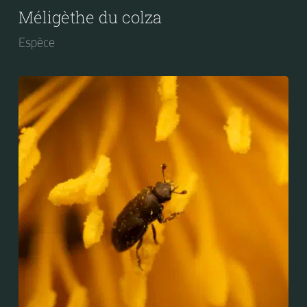
Méligèthe du colza
Espèce