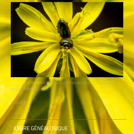
Méligèthe du colza
(Brassicogethes aeneus) – espèce de la
famille Nitidulidae
Espèce
ARBRE GÉNÉALOGIQUE