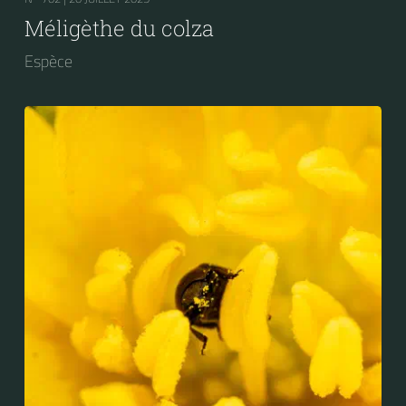
Méligèthe du colza
Espèce