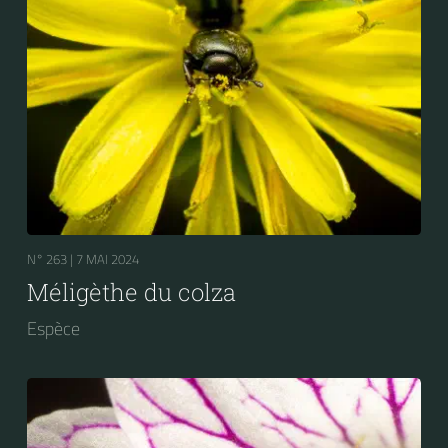
N° 263 |
7 MAI 2024
Méligèthe du colza
Espèce