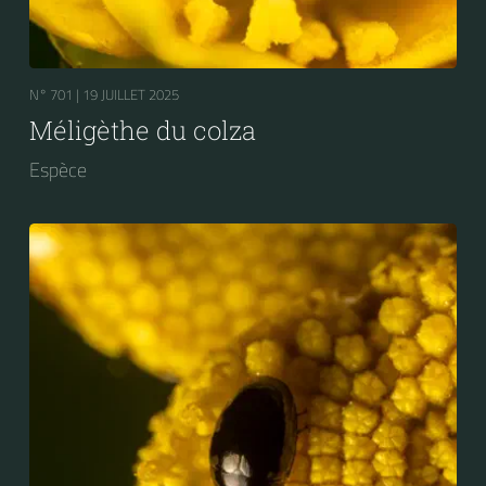
N° 701 |
19 JUILLET 2025
Méligèthe du colza
Espèce