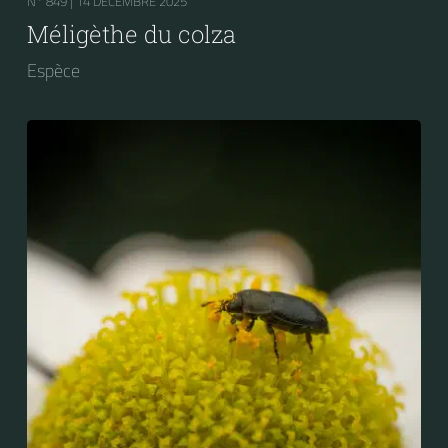
N° 849 |
14 DÉCEMBRE 2025
Méligèthe du colza
Espèce