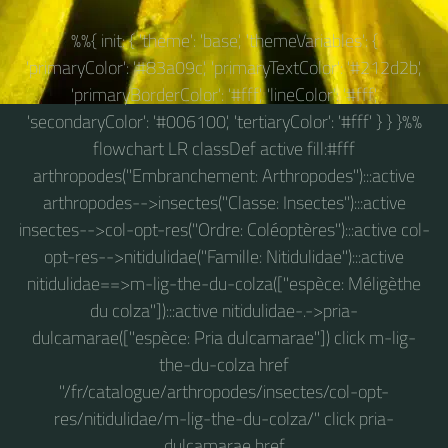
%%{ init: { 'theme': 'base', 'themeVariables': {
'primaryColor': '#83a09c', 'primaryTextColor': '#212d2b',
'primaryBorderColor': '#fff', 'lineColor': '#fff',
'secondaryColor': '#006100', 'tertiaryColor': '#fff' } } }%%
flowchart LR classDef active fill:#fff
arthropodes("Embranchement: Arthropodes"):::active
arthropodes-->insectes("Classe: Insectes"):::active
insectes-->col-opt-res("Ordre: Coléoptères"):::active col-
opt-res-->nitidulidae("Famille: Nitidulidae"):::active
nitidulidae==>m-lig-the-du-colza(["espèce: Méligèthe
du colza"]):::active nitidulidae-.->pria-
dulcamarae(["espèce: Pria dulcamarae"]) click m-lig-
the-du-colza href
"/fr/catalogue/arthropodes/insectes/col-opt-
res/nitidulidae/m-lig-the-du-colza/" click pria-
dulcamarae href