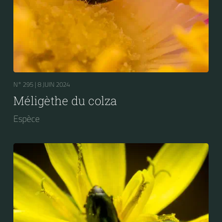
N° 295 |
8 JUIN 2024
Méligèthe du colza
Espèce