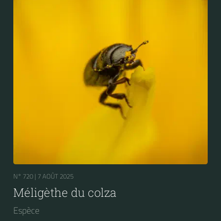
N° 720 |
7 AOÛT 2025
Méligèthe du colza
Espèce