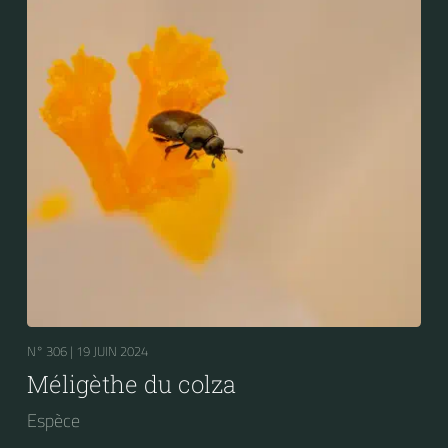
N° 306 |
19 JUIN 2024
Méligèthe du colza
Espèce