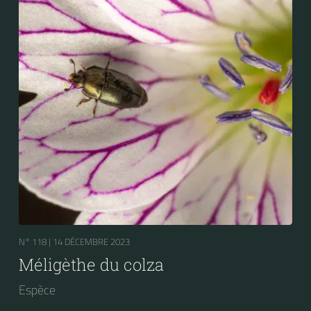
N° 118 |
14 DÉCEMBRE 2023
Méligèthe du colza
Espèce