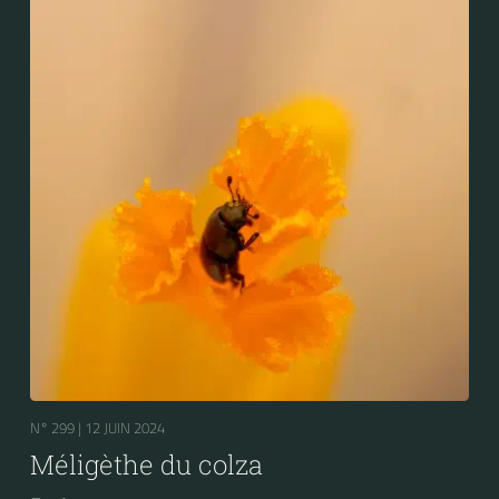
N° 299 |
12 JUIN 2024
Méligèthe du colza