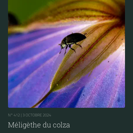
N° 412 |
3 OCTOBRE 2024
Méligèthe du colza