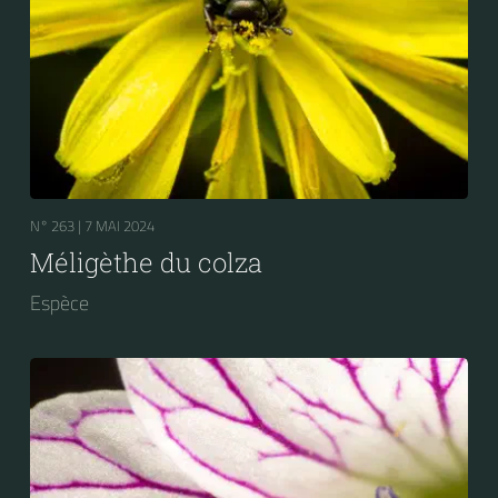
N° 263 |
7 MAI 2024
Méligèthe du colza
Espèce