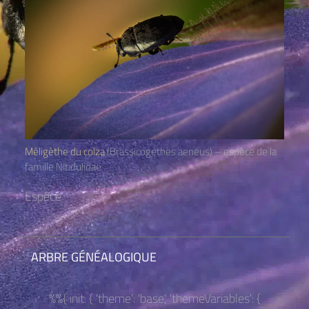
Méligèthe du colza
(Brassicogethes aeneus) – espèce de la
famille Nitidulidae
Espèce
ARBRE GÉNÉALOGIQUE
%%{ init: { 'theme': 'base', 'themeVariables': {