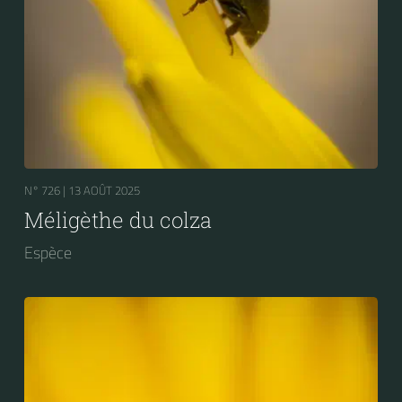
N° 726 |
13 AOÛT 2025
Méligèthe du colza
Espèce