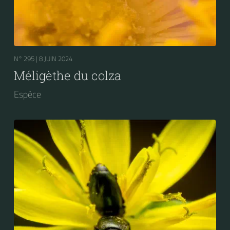
N° 295 |
8 JUIN 2024
Méligèthe du colza
Espèce