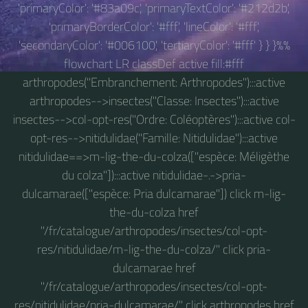
'primaryColor': '#83a09c', 'primaryTextColor': '#212d2b',
'primaryBorderColor': '#fff', 'lineColor': '#fff',
'secondaryColor': '#006100', 'tertiaryColor': '#fff' } } }%%
flowchart LR classDef active fill:#fff
arthropodes("Embranchement: Arthropodes"):::active
arthropodes-->insectes("Classe: Insectes"):::active
insectes-->col-opt-res("Ordre: Coléoptères"):::active col-
opt-res-->nitidulidae("Famille: Nitidulidae"):::active
nitidulidae==>m-lig-the-du-colza(["espèce: Méligèthe
du colza"]):::active nitidulidae-.->pria-
dulcamarae(["espèce: Pria dulcamarae"]) click m-lig-
the-du-colza href
"/fr/catalogue/arthropodes/insectes/col-opt-
res/nitidulidae/m-lig-the-du-colza/" click pria-
dulcamarae href
"/fr/catalogue/arthropodes/insectes/col-opt-
res/nitidulidae/pria-dulcamarae/" click arthropodes href