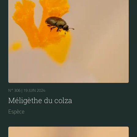
N° 306 |
19 JUIN 2024
Méligèthe du colza
Espèce