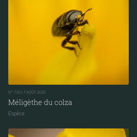
N° 720 |
7 AOÛT 2025
Méligèthe du colza
Espèce