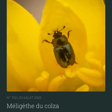
N° 702 |
20 JUILLET 2025
Méligèthe du colza