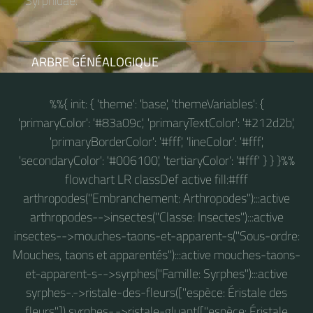
Syrphidae.
ARBRE GÉNÉALOGIQUE
%%{ init: { 'theme': 'base', 'themeVariables': {
'primaryColor': '#83a09c', 'primaryTextColor': '#212d2b',
'primaryBorderColor': '#fff', 'lineColor': '#fff',
'secondaryColor': '#006100', 'tertiaryColor': '#fff' } } }%%
flowchart LR classDef active fill:#fff
arthropodes("Embranchement: Arthropodes"):::active
arthropodes-->insectes("Classe: Insectes"):::active
insectes-->mouches-taons-et-apparent-s("Sous-ordre:
Mouches, taons et apparentés"):::active mouches-taons-
et-apparent-s-->syrphes("Famille: Syrphes"):::active
syrphes-.->ristale-des-fleurs(["espèce: Éristale des
fleurs"]) syrphes-.->ristale-gluant(["espèce: Éristale