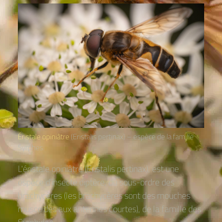
Éristale opiniâtre
(Eristalis pertinax) – espèce de la famille
Syrphes
L'éristale opiniâtre (Eristalis pertinax), est une
espèce d'insecte diptère, du sous-ordre des
brachycères (les brachycères sont des mouches
muscoïdes aux antennes courtes), de la famille des