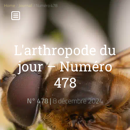
Home
/
Journal
/ Numéro 478
L'arthropode du
jour – Numéro
478
N° 478 |
8 décembre 2024