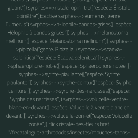
gluant"]) syrphes==>ristale-opini-tre(["espèce: Éristale
opiniâtre"]):::active syrphes-.->eumerus("genre:
Eumerus") syrphes-.->h-lophile-bandes-grises(["espèce:
Hélophile à bandes grises"]) syrphes-.->melanostoma-
mellinum(["espèce: Melanostoma mellinum"]) syrphes-.-
>pipizella("genre: Pipizella") syrphes-.->scaeva-
selenitica(["espèce: Scaeva selenitica"]) syrphes-.-
>sphaerophore-not-e(["espèce: Sphaerophore notée"])
syrphes-.->syritte-piaulante(["espèce: Syritte
piaulante"]) syrphes-.->syrphe-ceintur(["espèce: Syrphe
ceinturé"]) syrphes-.->syrphe-des-narcisses(["espèce:
Syrphe des narcisses"]) syrphes-.->volucelle-ventre-
blanc-en-devant(["espèce: Volucelle à ventre blanc en
devant"]) syrphes-.->volucelle-zon-e(["espèce: Volucelle
zonée"]) click ristale-des-fleurs href
"/fr/catalogue/arthropodes/insectes/mouches-taons-