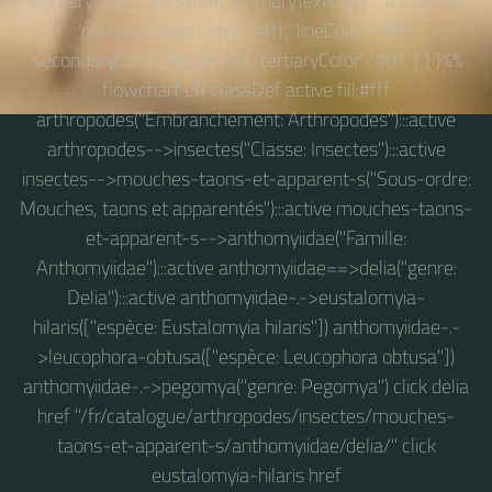
'primaryColor': '#83a09c', 'primaryTextColor': '#212d2b',
'primaryBorderColor': '#fff', 'lineColor': '#fff',
'secondaryColor': '#006100', 'tertiaryColor': '#fff' } } }%%
flowchart LR classDef active fill:#fff
arthropodes("Embranchement: Arthropodes"):::active
arthropodes-->insectes("Classe: Insectes"):::active
insectes-->mouches-taons-et-apparent-s("Sous-ordre:
Mouches, taons et apparentés"):::active mouches-taons-
et-apparent-s-->anthomyiidae("Famille:
Anthomyiidae"):::active anthomyiidae==>delia("genre:
Delia"):::active anthomyiidae-.->eustalomyia-
hilaris(["espèce: Eustalomyia hilaris"]) anthomyiidae-.-
>leucophora-obtusa(["espèce: Leucophora obtusa"])
anthomyiidae-.->pegomya("genre: Pegomya") click delia
href "/fr/catalogue/arthropodes/insectes/mouches-
taons-et-apparent-s/anthomyiidae/delia/" click
eustalomyia-hilaris href