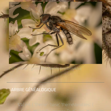
Delia
(Delia) – genre de la famille Anthomyiidae
ARBRE GÉNÉALOGIQUE
%%{ init: { 'theme': 'base', 'themeVariables': {