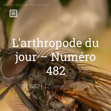
Home
/
Journal
/ Numéro 482
L'arthropode du
jour – Numéro
482
N° 482 |
12 décembre 2024