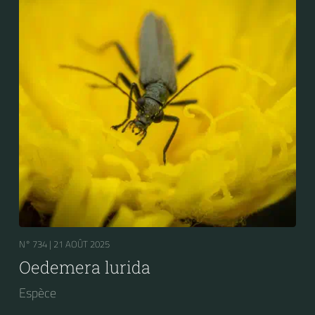
N° 734 |
21 AOÛT 2025
Oedemera lurida
Espèce