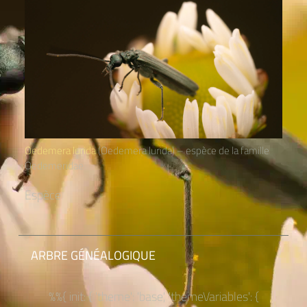
Oedemera lurida
(Oedemera lurida) – espèce de la famille
Oedemeridae
Espèce
ARBRE GÉNÉALOGIQUE
%%{ init: { 'theme': 'base', 'themeVariables': {