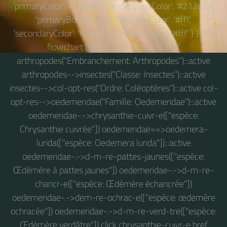
'primaryColor': '#83a09c', 'primaryTextColor': '#212d2b',
'primaryBorderColor': '#fff', 'lineColor': '#fff',
'secondaryColor': '#006100', 'tertiaryColor': '#fff' } } }%%
flowchart LR classDef active fill:#fff
arthropodes("Embranchement: Arthropodes"):::active
arthropodes-->insectes("Classe: Insectes"):::active
insectes-->col-opt-res("Ordre: Coléoptères"):::active col-
opt-res-->oedemeridae("Famille: Oedemeridae"):::active
oedemeridae-.->chrysanthie-cuivr-e(["espèce:
Chrysanthie cuivrée"]) oedemeridae==>oedemera-
lurida(["espèce: Oedemera lurida"]):::active
oedemeridae-.->d-m-re-pattes-jaunes(["espèce:
Œdémère à pattes jaunes"]) oedemeridae-.->d-m-re-
chancr-e(["espèce: Œdémère échancrée"])
oedemeridae-.->dem-re-ochrac-e(["espèce: œdemère
ochracée"]) oedemeridae-.->d-m-re-verd-tre(["espèce:
Œdémère verdâtre"]) click chrysanthie-cuivr-e href