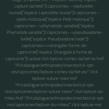
Lepture tacheté"]) capricornes-.->lepturette-
rousse(["espèce: Lepturette rousse"]) capricornes-.-
>petit-molorque(["espèce: Petit molorque"])
capricornes-.->phymatode-variable(["espèce:
Phymatode variable"]) capricornes-.->pseudovadonie-
livide(["espèce: Pseudovadonie livide"])
capricornes==>strangalie-forme-de-
capricorne(["espèce: Strangalie à forme de
capricorne"]):::active click lepture-cornes-tachet-es href
"/fr/catalogue/arthropodes/insectes/col-opt-
res/capricornes/lepture-cornes-tachet-es/" click
lepture-suture-noire href
"/fr/catalogue/arthropodes/insectes/col-opt-
res/capricornes/lepture-suture-noire/" click lepture-du-
milieu href "/fr/catalogue/arthropodes/insectes/col-opt-
res/capricornes/lepture-du-milieu/" click lepture-noir