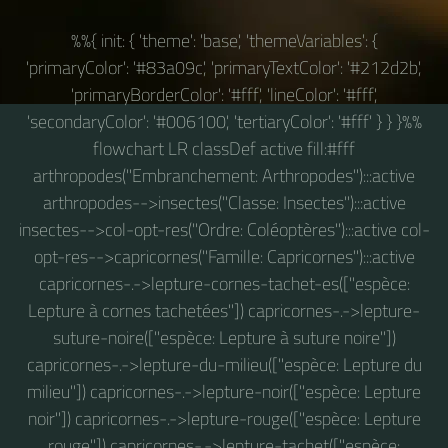
%%{ init: { 'theme': 'base', 'themeVariables': {
'primaryColor': '#83a09c', 'primaryTextColor': '#212d2b',
'primaryBorderColor': '#fff', 'lineColor': '#fff',
'secondaryColor': '#006100', 'tertiaryColor': '#fff' } } }%%
flowchart LR classDef active fill:#fff
arthropodes("Embranchement: Arthropodes"):::active
arthropodes-->insectes("Classe: Insectes"):::active
insectes-->col-opt-res("Ordre: Coléoptères"):::active col-
opt-res-->capricornes("Famille: Capricornes"):::active
capricornes-.->lepture-cornes-tachet-es(["espèce:
Lepture à cornes tachetées"]) capricornes-.->lepture-
suture-noire(["espèce: Lepture à suture noire"])
capricornes-.->lepture-du-milieu(["espèce: Lepture du
milieu"]) capricornes-.->lepture-noir(["espèce: Lepture
noir"]) capricornes-.->lepture-rouge(["espèce: Lepture
rouge"]) capricornes-.->lepture-tachet(["espèce: