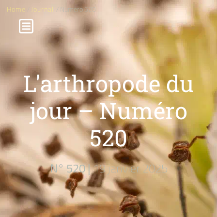
Home
/
Journal
/ Numéro 520
L'arthropode du
jour – Numéro
520
N° 520 |
19 janvier 2025