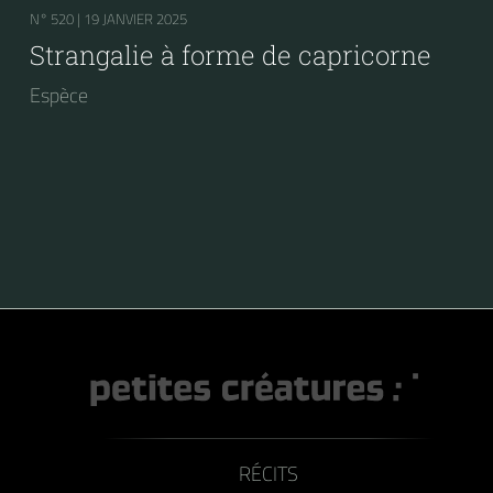
N° 520 |
19 JANVIER 2025
Strangalie à forme de capricorne
Espèce
RÉCITS