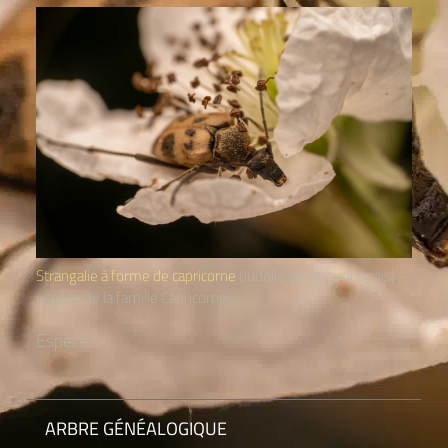
Strangalie à forme de capricorne
(Judolia cerambyciformis) –
espèce de la famille Capricornes
Espèce
ARBRE GÉNÉALOGIQUE