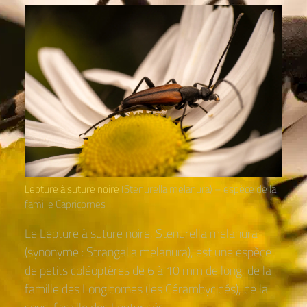
Lepture à suture noire
(Stenurella melanura) – espèce de la
famille Capricornes
Le Lepture à suture noire, Stenurella melanura
(synonyme : Strangalia melanura), est une espèce
de petits coléoptères de 6 à 10 mm de long, de la
famille des Longicornes (les Cérambycidés), de la