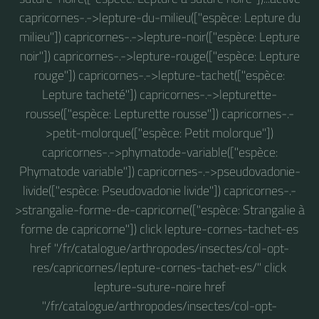
capricornes-.->lepture-du-milieu(["espèce: Lepture du
milieu"]) capricornes-.->lepture-noir(["espèce: Lepture
noir"]) capricornes-.->lepture-rouge(["espèce: Lepture
rouge"]) capricornes-.->lepture-tachet(["espèce:
Lepture tacheté"]) capricornes-.->lepturette-
rousse(["espèce: Lepturette rousse"]) capricornes-.-
>petit-molorque(["espèce: Petit molorque"])
capricornes-.->phymatode-variable(["espèce:
Phymatode variable"]) capricornes-.->pseudovadonie-
livide(["espèce: Pseudovadonie livide"]) capricornes-.-
>strangalie-forme-de-capricorne(["espèce: Strangalie à
forme de capricorne"]) click lepture-cornes-tachet-es
href "/fr/catalogue/arthropodes/insectes/col-opt-
res/capricornes/lepture-cornes-tachet-es/" click
lepture-suture-noire href
"/fr/catalogue/arthropodes/insectes/col-opt-