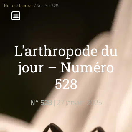
Home
/
Journal
/ Numéro 528
L'arthropode du
jour – Numéro
528
N° 528 |
27 janvier 2025