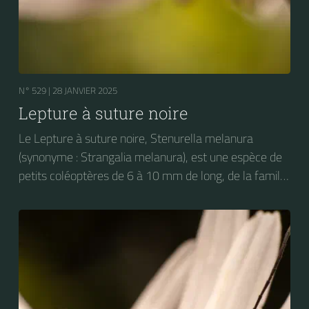
N° 529 |
28 JANVIER 2025
Lepture à suture noire
Le Lepture à suture noire, Stenurella melanura
(synonyme : Strangalia melanura), est une espèce de
petits coléoptères de 6 à 10 mm de long, de la famille
des Longicornes (les Cérambycidés), de la sous-
famille des Lepturinés.