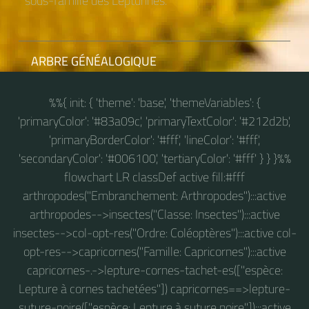
sous-famille des Lepturinés.
ARBRE GÉNÉALOGIQUE
%%{ init: { 'theme': 'base', 'themeVariables': {
'primaryColor': '#83a09c', 'primaryTextColor': '#212d2b',
'primaryBorderColor': '#fff', 'lineColor': '#fff',
'secondaryColor': '#006100', 'tertiaryColor': '#fff' } } }%%
flowchart LR classDef active fill:#fff
arthropodes("Embranchement: Arthropodes"):::active
arthropodes-->insectes("Classe: Insectes"):::active
insectes-->col-opt-res("Ordre: Coléoptères"):::active col-
opt-res-->capricornes("Famille: Capricornes"):::active
capricornes-.->lepture-cornes-tachet-es(["espèce:
Lepture à cornes tachetées"]) capricornes==>lepture-
suture-noire(["espèce: Lepture à suture noire"]):::active