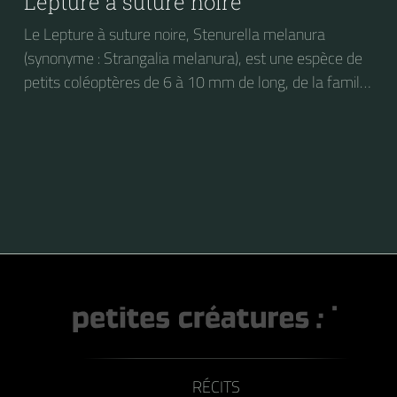
Lepture à suture noire
Le Lepture à suture noire, Stenurella melanura
(synonyme : Strangalia melanura), est une espèce de
petits coléoptères de 6 à 10 mm de long, de la famille
des Longicornes (les Cérambycidés), de la sous-
famille des Lepturinés.
RÉCITS