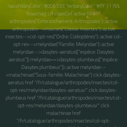
'secondaryColor': '#006100', 'tertiaryColor': '#fff' } } }%%
flowchart LR classDef active fill:#fff
arthropodes("Embranchement: Arthropodes"):::active
arthropodes-->insectes("Classe: Insectes"):::active
insectes-->col-opt-res("Ordre: Coléoptères"):::active col-
opt-res-->melyridae("Famille: Melyridae"):::active
melyridae-.->dasytes-aeratus(["espèce: Dasytes
aeratus"]) melyridae==>dasytes-plumbeus(["espèce:
Dasytes plumbeus"]):::active melyridae-.-
>malachiinae("Sous-famille: Malachiinae") click dasytes-
aeratus href "/fr/catalogue/arthropodes/insectes/col-
opt-res/melyridae/dasytes-aeratus/" click dasytes-
plumbeus href "/fr/catalogue/arthropodes/insectes/col-
opt-res/melyridae/dasytes-plumbeus/" click
malachiinae href
"/fr/catalogue/arthropodes/insectes/col-opt-