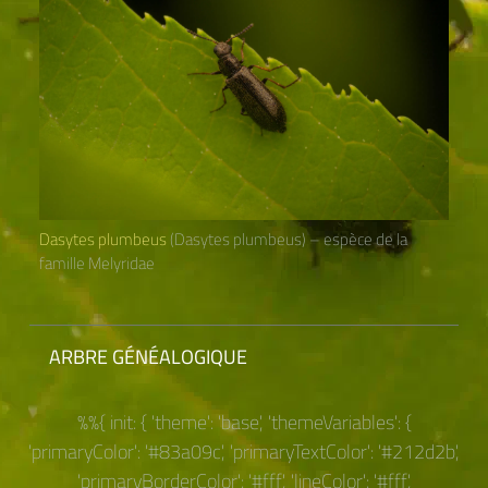
Dasytes plumbeus
(Dasytes plumbeus) – espèce de la
famille Melyridae
ARBRE GÉNÉALOGIQUE
%%{ init: { 'theme': 'base', 'themeVariables': {
'primaryColor': '#83a09c', 'primaryTextColor': '#212d2b',
'primaryBorderColor': '#fff', 'lineColor': '#fff',