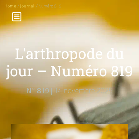
Home
/
Journal
/ Numéro 819
L'arthropode du
jour – Numéro 819
N° 819 |
14 novembre 2025