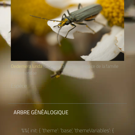
Oedemera lurida
(Oedemera lurida) – espèce de la famille
Oedemeridae
Espèce
ARBRE GÉNÉALOGIQUE
%%{ init: { 'theme': 'base', 'themeVariables': {