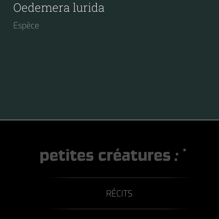
Oedemera lurida
Espèce
RÉCITS