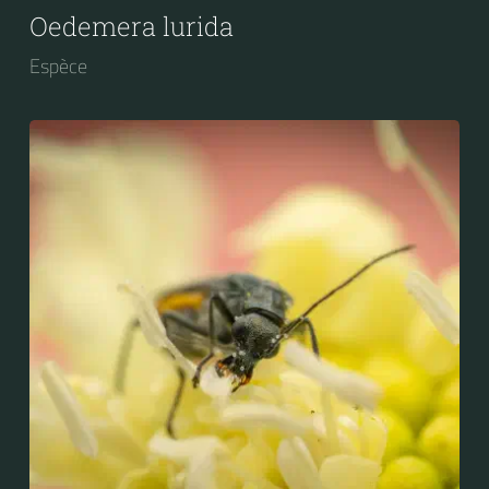
Oedemera lurida
Espèce