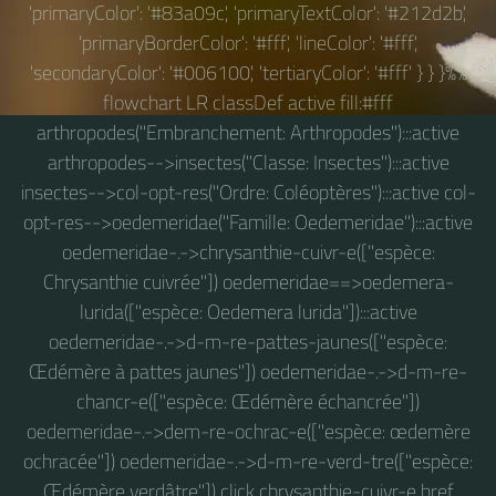
'primaryColor': '#83a09c', 'primaryTextColor': '#212d2b',
'primaryBorderColor': '#fff', 'lineColor': '#fff',
'secondaryColor': '#006100', 'tertiaryColor': '#fff' } } }%%
flowchart LR classDef active fill:#fff
arthropodes("Embranchement: Arthropodes"):::active
arthropodes-->insectes("Classe: Insectes"):::active
insectes-->col-opt-res("Ordre: Coléoptères"):::active col-
opt-res-->oedemeridae("Famille: Oedemeridae"):::active
oedemeridae-.->chrysanthie-cuivr-e(["espèce:
Chrysanthie cuivrée"]) oedemeridae==>oedemera-
lurida(["espèce: Oedemera lurida"]):::active
oedemeridae-.->d-m-re-pattes-jaunes(["espèce:
Œdémère à pattes jaunes"]) oedemeridae-.->d-m-re-
chancr-e(["espèce: Œdémère échancrée"])
oedemeridae-.->dem-re-ochrac-e(["espèce: œdemère
ochracée"]) oedemeridae-.->d-m-re-verd-tre(["espèce:
Œdémère verdâtre"]) click chrysanthie-cuivr-e href