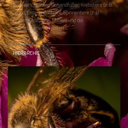
Tiere wie Insekten, Tausendfüßer, Krebstiere (z. B.
Krebse, Entenmuscheln), Spinnentiere (z. B.
Spinnen, Skorpione, Milben) und die
ausgestorbenen Trilobiten….
HIERARCHIE