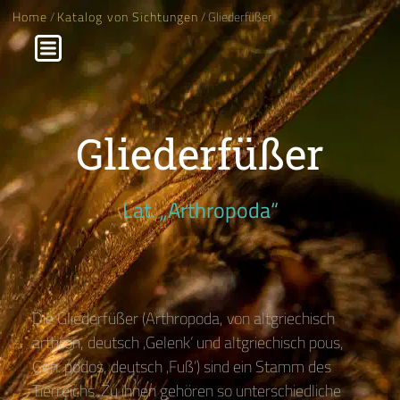
Home
/
Katalog von Sichtungen
/ Gliederfüßer
Gliederfüßer
Lat. „Arthropoda“
Die Gliederfüßer (Arthropoda, von altgriechisch
arthron, deutsch ‚Gelenk‘ und altgriechisch pous,
Gen. podos, deutsch ‚Fuß‘) sind ein Stamm des
Tierreichs. Zu ihnen gehören so unterschiedliche