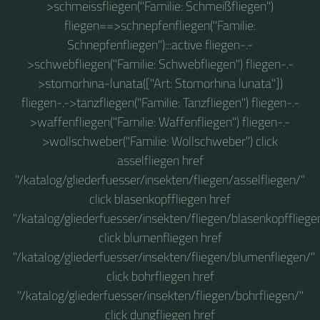
>schmeissfliegen("Familie: Schmeißfliegen")
fliegen==>schnepfenfliegen("Familie:
Schnepfenfliegen"):::active fliegen-.-
>schwebfliegen("Familie: Schwebfliegen") fliegen-.-
>stomorhina-lunata(["Art: Stomorhina lunata"])
fliegen-.->tanzfliegen("Familie: Tanzfliegen") fliegen-.-
>waffenfliegen("Familie: Waffenfliegen") fliegen-.-
>wollschweber("Familie: Wollschweber") click
asselfliegen href
"/katalog/gliederfuesser/insekten/fliegen/asselfliegen/"
click blasenkopffliegen href
"/katalog/gliederfuesser/insekten/fliegen/blasenkopffliege
click blumenfliegen href
"/katalog/gliederfuesser/insekten/fliegen/blumenfliegen/"
click bohrfliegen href
"/katalog/gliederfuesser/insekten/fliegen/bohrfliegen/"
click dungfliegen href