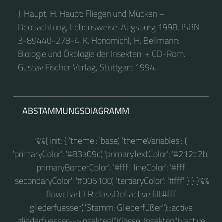
J. Haupt, H. Haupt: Fliegen und Mücken –
Beobachtung, Lebensweise. Augsburg 1998, ISBN
3-89440-278-4. K. Honomichl, H. Bellmann:
Biologie und Ökologie der Insekten. + CD-Rom.
Gustav Fischer Verlag, Stuttgart 1994.
ABSTAMMUNGSDIAGRAMM
%%{ init: { 'theme': 'base', 'themeVariables': {
'primaryColor': '#83a09c', 'primaryTextColor': '#212d2b',
'primaryBorderColor': '#fff', 'lineColor': '#fff',
'secondaryColor': '#006100', 'tertiaryColor': '#fff' } } }%%
flowchart LR classDef active fill:#fff
gliederfuesser("Stamm: Gliederfüßer"):::active
gliederfuesser-->insekten("Klasse: Insekten"):::active