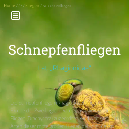
Home
/
/
/
/
Fliegen
/ Schnepfenfliegen
Schnepfenfliegen
Lat. „Rhagionidae“
Die Schnepfenfliegen (Rhagionidae) sind eine
Familie der Zweiflügler (Diptera) und werden den
Fliegen (Brachycera) zugeordnet. Weltweit sind 500
Arten dieser mittelgroßen Fliegen bekannt, davon