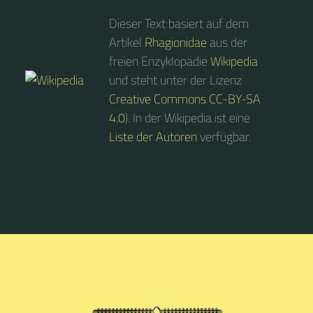
Dieser Text basiert auf dem
Artikel
Rhagionidae
aus der
freien Enzyklopädie
Wikipedia
und steht unter der Lizenz
Creative Commons CC-BY-SA
4.0
). In der Wikipedia ist eine
Liste der Autoren
verfügbar.