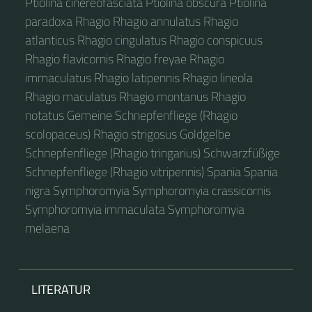
Ptiolina cinereofasciata Ptiolina obscura Ptiolina
paradoxa Rhagio Rhagio annulatus Rhagio
atlanticus Rhagio cingulatus Rhagio conspicuus
Rhagio flavicornis Rhagio freyae Rhagio
immaculatus Rhagio latipennis Rhagio lineola
Rhagio maculatus Rhagio montanus Rhagio
notatus Gemeine Schnepfenfliege (Rhagio
scolopaceus) Rhagio strigosus Goldgelbe
Schnepfenfliege (Rhagio tringarius) Schwarzfüßige
Schnepfenfliege (Rhagio vitripennis) Spania Spania
nigra Symphoromyia Symphoromyia crassicornis
Symphoromyia immaculata Symphoromyia
melaena
LITERATUR