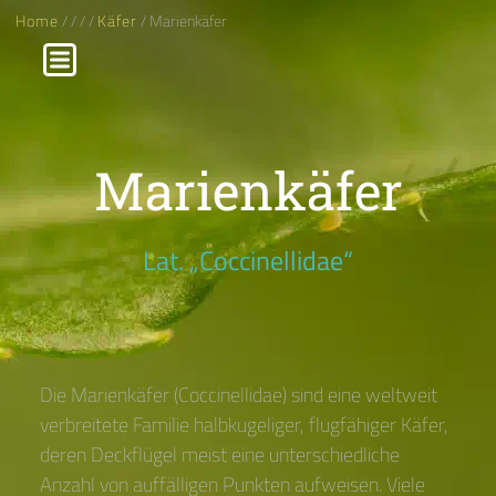
Home
/
/
/
/
Käfer
/ Marienkäfer
Marienkäfer
Lat. „Coccinellidae“
Die Marienkäfer (Coccinellidae) sind eine weltweit
verbreitete Familie halbkugeliger, flugfähiger Käfer,
deren Deckflügel meist eine unterschiedliche
Anzahl von auffälligen Punkten aufweisen. Viele