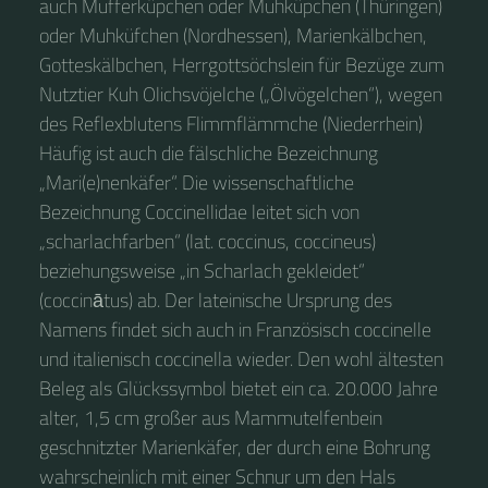
auch Mufferküpchen oder Muhküpchen (Thüringen)
oder Muhküfchen (Nordhessen), Marienkälbchen,
Gotteskälbchen, Herrgottsöchslein für Bezüge zum
Nutztier Kuh Olichsvöjelche („Ölvögelchen“), wegen
des Reflexblutens Flimmflämmche (Niederrhein)
Häufig ist auch die fälschliche Bezeichnung
„Mari(e)nenkäfer“. Die wissenschaftliche
Bezeichnung Coccinellidae leitet sich von
„scharlachfarben“ (lat. coccinus, coccineus)
beziehungsweise „in Scharlach gekleidet“
(coccinātus) ab. Der lateinische Ursprung des
Namens findet sich auch in Französisch coccinelle
und italienisch coccinella wieder. Den wohl ältesten
Beleg als Glückssymbol bietet ein ca. 20.000 Jahre
alter, 1,5 cm großer aus Mammutelfenbein
geschnitzter Marienkäfer, der durch eine Bohrung
wahrscheinlich mit einer Schnur um den Hals