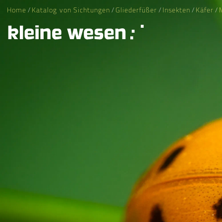
Home
/
Katalog von Sichtungen
/
Gliederfüßer
/
Insekten
/
Käfer
/