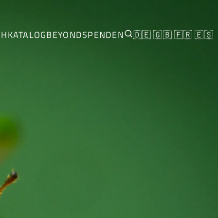
CH
KATALOG
BEYOND
SPENDEN
🇩🇪
🇬🇧
🇫🇷
🇪🇸