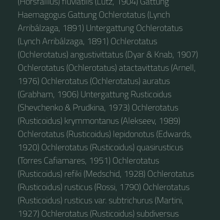
(Horsfallius) fluviatilis (Lutz, 1904) Gattung
Haemagogus Gattung Ochlerotatus (Lynch
Arribálzaga, 1891) Untergattung Ochlerotatus
(Lynch Arribálzaga, 1891) Ochlerotatus
(Ochlerotatus) angustivittatus (Dyar & Knab, 1907)
Ochlerotatus (Ochlerotatus) atactavittatus (Arnell,
1976) Ochlerotatus (Ochlerotatus) auratus
(Grabham, 1906) Untergattung Rusticoidus
(Shevchenko & Prudkina, 1973) Ochlerotatus
(Rusticoidus) krymmontanus (Alekseev, 1989)
Ochlerotatus (Rusticoidus) lepidonotus (Edwards,
1920) Ochlerotatus (Rusticoidus) quasirusticus
(Torres Cafiamares, 1951) Ochlerotatus
(Rusticoidus) refiki (Medschid, 1928) Ochlerotatus
(Rusticoidus) rusticus (Rossi, 1790) Ochlerotatus
(Rusticoidus) rusticus var. subtrichurus (Martini,
1927) Ochlerotatus (Rusticoidus) subdiversus