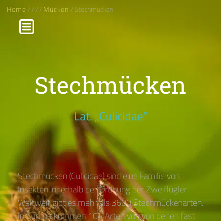
Home
/
/
/
/
Mücken
/ Stechmücken
Stechmücken
Lat. „Culicidae“
Stechmücken (Culicidae) sind eine Familie von
Insekten innerhalb der Ordnung der Zweiflügler.
Weltweit gibt es mehr als 3600 Stechmückenarten.
In Europa kommen 104 Arten vor, von denen fast