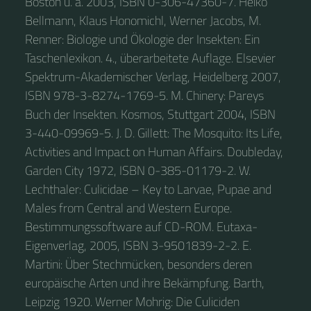
Boston u. a. 2003, ISBN 0-306-47360-7. Heiko
Bellmann, Klaus Honomichl, Werner Jacobs, M.
Renner: Biologie und Ökologie der Insekten: Ein
Taschenlexikon. 4., überarbeitete Auflage. Elsevier
Spektrum-Akademischer Verlag, Heidelberg 2007,
ISBN 978-3-8274-1769-5. M. Chinery: Pareys
Buch der Insekten. Kosmos, Stuttgart 2004, ISBN
3-440-09969-5. J. D. Gillett: The Mosquito: Its Life,
Activities and Impact on Human Affairs. Doubleday,
Garden City 1972, ISBN 0-385-01179-2. W.
Lechthaler: Culicidae – Key to Larvae, Pupae and
Males from Central and Western Europe.
Bestimmungssoftware auf CD-ROM. Eutaxa-
Eigenverlag, 2005, ISBN 3-9501839-2-2. E.
Martini: Über Stechmücken, besonders deren
europäische Arten und ihre Bekämpfung. Barth,
Leipzig 1920. Werner Mohrig: Die Culiciden