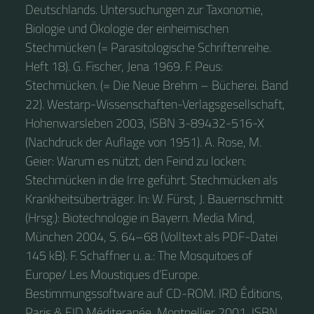
Deutschlands. Untersuchungen zur Taxonomie,
Biologie und Ökologie der einheimischen
Stechmücken (= Parasitologische Schriftenreihe.
Heft 18). G. Fischer, Jena 1969. F. Peus:
Stechmücken. (= Die Neue Brehm – Bücherei. Band
22). Westarp-Wissenschaften-Verlagsgesellschaft,
Hohenwarsleben 2003, ISBN 3-89432-516-X
(Nachdruck der Auflage von 1951). A. Rose, M.
Geier: Warum es nützt, den Feind zu locken:
Stechmücken in die Irre geführt. Stechmücken als
Krankheitsüberträger. In: W. Fürst, J. Bauernschmitt
(Hrsg.): Biotechnologie in Bayern. Media Mind,
München 2004, S. 64–68 (Volltext als PDF-Datei
145 kB). F. Schaffner u. a.: The Mosquitoes of
Europe/ Les Moustiques d’Europe.
Bestimmungssoftware auf CD-ROM. IRD Éditions,
Paris & EID Méditeranée, Montpellier 2001, ISBN