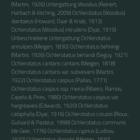
(Martini, 1926) Untergattung Woodius (Reinert,
Harbach & Kitching, 2009) Ochlerotatus (Woodius)
diantaeus (Howard, Dyar & Knab, 1913)
Ochlerotatus (Woodius) intrudens (Dyar, 1919)
Unbeschriebene Untergattung Ochlerotatus
annulipes (Meigen, 1830) Ochlerotatus behningi
(Martini, 1926) Ochlerotatus berlandi (Seguy, 1921)
Ochlerotatus cantans cantans (Meigen, 1818)
Ochlerotatus cantans var. subvexans (Martini,
1922) Ochlerotatus caspius (Pallas, 1771)
Ochlerotatus caspius ssp. meirai (Ribeiro, Ramos,
Capela & Pires, 1980) Ochlerotatus caspius var.
hargreavesi (Edwards, 1920) Ochlerotatus
cataphylla (Dyar, 1916) Ochlerotatus coluzzii (Rioux,
Guilvard & Pasteur, 1998) Ochlerotatus communis
(de Geer, 1776) Ochlerotatus cyprius (Ludlow,
1920) Ochlerotatus dorsalis (Meigen, 1830)