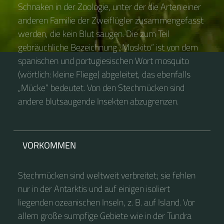
Schnaken in der Zoologie, unter der die Arten einer
anderen Familie der Zweiflügler zusammengefasst
werden, die kein Blut saugen. Die zum Teil
gebräuchliche Bezeichnung „Moskito“ ist von dem
spanischen und portugiesischen Wort mosquito
(wörtlich: kleine Fliege) abgeleitet, das ebenfalls
„Mücke“ bedeutet. Von den Stechmücken sind
andere blutsaugende Insekten abzugrenzen.
VORKOMMEN
Stechmücken sind weltweit verbreitet; sie fehlen
nur in der Antarktis und auf einigen isoliert
liegenden ozeanischen Inseln, z. B. auf Island. Vor
allem große sumpfige Gebiete wie in der Tundra