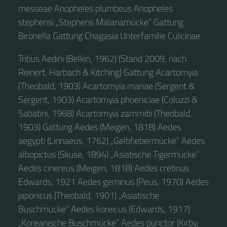
messeae Anopheles plumbeus Anopheles
stephensi „Stephens Malariamücke“ Gattung
Bironella Gattung Chagasia Unterfamilie Culicinae
Tribus Aedini (Belkin, 1962) (Stand 2009, nach
Reinert, Harbach & Kitching) Gattung Acartomyia
(Theobald, 1903) Acartomyia mariae (Sergent &
Sergent, 1903) Acartomyia phoeniciae (Coluzzi &
Sabatini, 1968) Acartomyia zammitii (Theobald,
1903) Gattung Aedes (Meigen, 1818) Aedes
aegypti (Linnaeus, 1762) „Gelbfiebermücke“ Aedes
albopictus (Skuse, 1894) „Asiatische Tigermücke“
Aedes cinereus (Meigen, 1818) Aedes cretinus
Edwards, 1921 Aedes geminus (Peus, 1970) Aedes
japonicus (Theobald, 1901) „Asiatische
Buschmücke“ Aedes koreicus (Edwards, 1917)
„Koreanische Buschmücke“ Aedes punctor (Kirby,