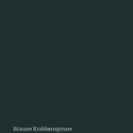
Braune Krabbenspinne