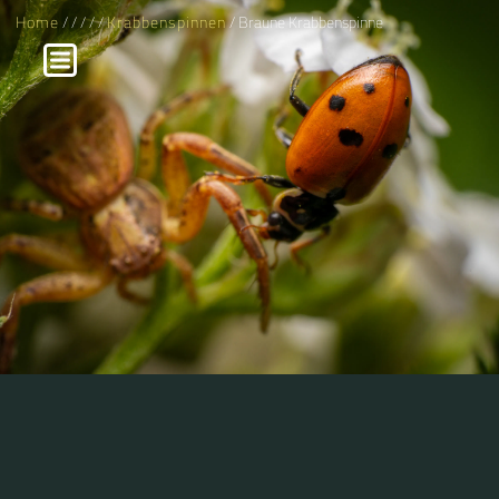
Home
/
/
/
/
/
Krabbenspinnen
/ Braune Krabbenspinne