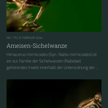
NR. 175 |
9. FEBRUAR 2024
Ameisen-Sichelwanze
Himacerus mirmicoides (Syn.: Nabis mirmicoides) ist
ein zur Familie der Sichelwanzen (Nabidae)
gehörendes Insekt innerhalb der Unterordnung der
Wanzen (Heteroptera). Aufgrund der Ähnlichkeit ihrer
Nymphen mit Ameisen wird die Wanze landläufig als
Ameisensichelwanze bezeichnet. So bedeutet auch
das griechische Epitheton mirmicoides die
Ameisenähnliche.