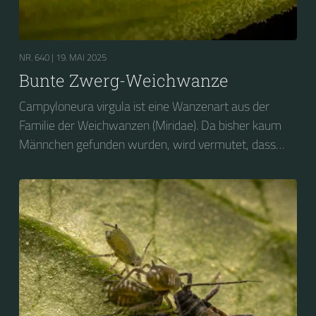
NR. 640 |
19. MAI 2025
Bunte Zwerg-Weichwanze
Campyloneura virgula ist eine Wanzenart aus der
Familie der Weichwanzen (Miridae). Da bisher kaum
Männchen gefunden wurden, wird vermutet, dass
sich die Art parthenogenetisch fortpflanzt. Das
Artepitheton virgula (lat.: virgo = Jungfrau) verweist
darauf. Die wenigen bisher gefundenen Männchen
wiesen verkümmerte Genitalien auf und waren nicht
fortpflanzungsfähig. Fertile Männchen sollen jedoch in
Nordafrika auftreten.