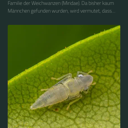
Familie der Weichwanzen (Miridae). Da bisher kaum
Männchen gefunden wurden, wird vermutet, dass
sich die Art parthenogenetisch fortpflanzt. Das
Artepitheton virgula (lat.: virgo = Jungfrau) verweist
darauf. Die wenigen bisher gefundenen Männchen
wiesen verkümmerte Genitalien auf und waren nicht
fortpflanzungsfähig. Fertile Männchen sollen jedoch in
Nordafrika auftreten.