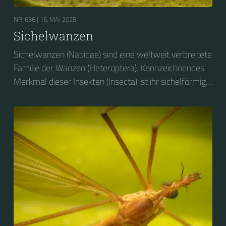
NR. 636 |
15. MAI 2025
Sichelwanzen
Sichelwanzen (Nabidae) sind eine weltweit verbreitete
Familie der Wanzen (Heteroptera). Kennzeichnendes
Merkmal dieser Insekten (Insecta) ist ihr sichelförmig
gebogener Stechrüssel (Rostrum), mit welchem sie
als ausschließliche Räuber andere Insekten und
Gliederfüßer (Arthropoden) aussaugen. Als Nützlinge
gegen Gliederfüßer sind Sichelwanzen in der
Landwirtschaft und im Gartenbau von Bedeutung.