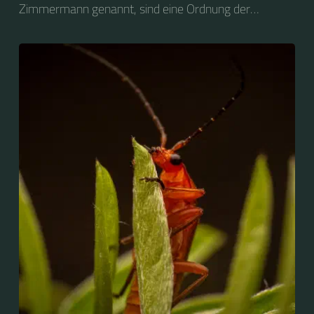
Zimmermann genannt, sind eine Ordnung der
Spinnentiere (Arachnida). Weltweit sind etwa 6600
Arten mit Körperlängen von 2 bis 22 Millimetern
bekannt. Die Weberknechte enthalten Arten, die
gedrungen und milbenförmig sind, daneben aber auch
die bekannten langbeinigen Arten. Die größten
Vertreter der Weberknechte sind Trogulus torosus
(Familie: Trogulidae) mit einer Körperlänge von 22
Millimetern sowie Mitobates stygnoides mit nur 6
Millimeter Körperlänge, aber mit...