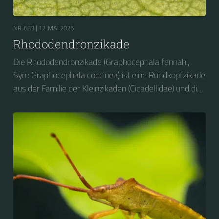
NR. 633 |
12. MAI 2025
Rhododendronzikade
Die Rhododendronzikade (Graphocephala fennahi,
Syn.: Graphocephala coccinea) ist eine Rundkopfzikade
aus der Familie der Kleinzikaden (Cicadellidae) und die
einzige Art der Gattung Graphocephala in Europa....