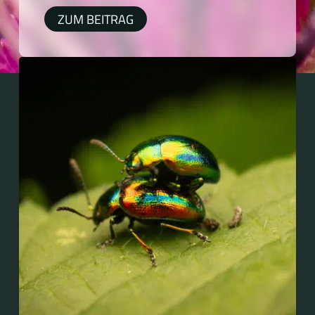
Graphocephala in Europa....
ZUM BEITRAG