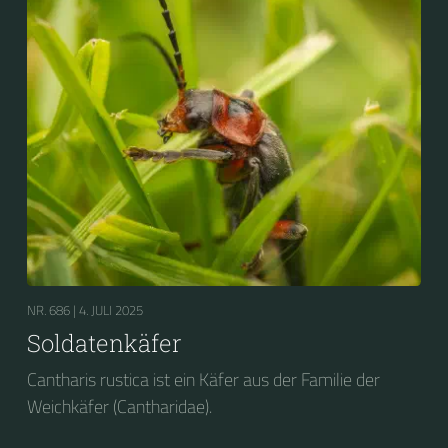
NR. 686 |
4. JULI 2025
Soldatenkäfer
Cantharis rustica ist ein Käfer aus der Familie der
Weichkäfer (Cantharidae).