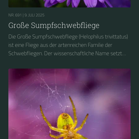
NR. 691 |
9. JULI 2025
Große Sumpfschwebfliege
Die Große Sumpfschwebfliege (Helophilus trivittatus)
ist eine Fliege aus der artenreichen Familie der
Schwebfliegen. Der wissenschaftliche Name setzt
sich aus den Teilen helos (ἕλος, gr.) „Sumpf“, philos
(φίλος, gr.) „Freund“, tri (lat.) „drei“ und vitta (lat.) „Band,
Schärpe“ zusammen. Helophilus nimmt darauf Bezug,
dass das Insekt feuchte Gebiete bevorzugt, trivittatus
erklärt sich dadurch, dass die Fliege drei Streifen auf
dem Brustschild trägt. Die Zeichnung des Hinterleibs
erinnert an eine Wespe....