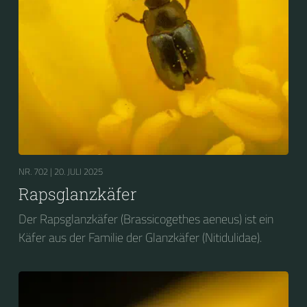
NR. 702 |
20. JULI 2025
Rapsglanzkäfer
Der Rapsglanzkäfer (Brassicogethes aeneus) ist ein
Käfer aus der Familie der Glanzkäfer (Nitidulidae).