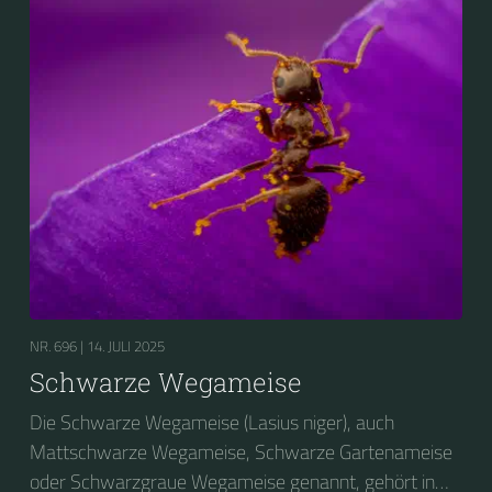
NR. 696 |
14. JULI 2025
Schwarze Wegameise
Die Schwarze Wegameise (Lasius niger), auch
Mattschwarze Wegameise, Schwarze Gartenameise
oder Schwarzgraue Wegameise genannt, gehört in