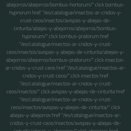
abejorros/abejorros/bombus-hortorum/" click bombus-
hypnorum href "/es/catalogue/insectos-ar-cnidos-y-
crust-ceos/insectos/avispas-y-abejas-de-
cinturita/abejas-y-abejorros/abejorros/bombus-
hypnorum/" click bombus-pratorum href
"/es/catalogue/insectos-ar-cnidos-y-crust-
ceos/insectos/avispas-y-abejas-de-cinturita/abejas-y-
abejorros/abejorros/bombus-pratorum/" click insectos-
ar-cnidos-y-crust-ceos href "/es/catalogue/insectos-ar-
cnidos-y-crust-ceos/" click insectos href
"/es/catalogue/insectos-ar-cnidos-y-crust-
ceos/insectos/" click avispas-y-abejas-de-cinturita href
"/es/catalogue/insectos-ar-cnidos-y-crust-
ceos/insectos/avispas-y-abejas-de-cinturita/" click
abejas-y-abejorros href "/es/catalogue/insectos-ar-
cnidos-y-crust-ceos/insectos/avispas-y-abejas-de-
cinturita/abejas-y-abejorros/" click abejorros href