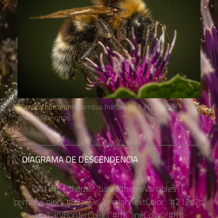
Bombus hortorum
(Bombus hortorum) – especie del
género Abejorros
DIAGRAMA DE DESCENDENCIA
%%{ init: { 'theme': 'base', 'themeVariables': {
'primaryColor': '#83a09c', 'primaryTextColor': '#212d2b',
'primaryBorderColor': '#fff', 'lineColor': '#fff',