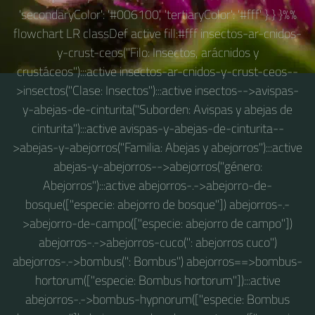
'secondaryColor': '#006100', 'tertiaryColor': '#fff' } } }%%
flowchart LR classDef active fill:#fff insectos-ar-cnidos-
y-crust-ceos("Filo: Insectos, arácnidos y
crustáceos"):::active insectos-ar-cnidos-y-crust-ceos--
>insectos("Clase: Insectos"):::active insectos-->avispas-
y-abejas-de-cinturita("Suborden: Avispas y abejas de
cinturita"):::active avispas-y-abejas-de-cinturita--
>abejas-y-abejorros("Familia: Abejas y abejorros"):::active
abejas-y-abejorros-->abejorros("género:
Abejorros"):::active abejorros-.->abejorro-de-
bosque(["especie: abejorro de bosque"]) abejorros-.-
>abejorro-de-campo(["especie: abejorro de campo"])
abejorros-.->abejorros-cuco(": abejorros cuco")
abejorros-.->bombus(": Bombus") abejorros==>bombus-
hortorum(["especie: Bombus hortorum"]):::active
abejorros-.->bombus-hypnorum(["especie: Bombus