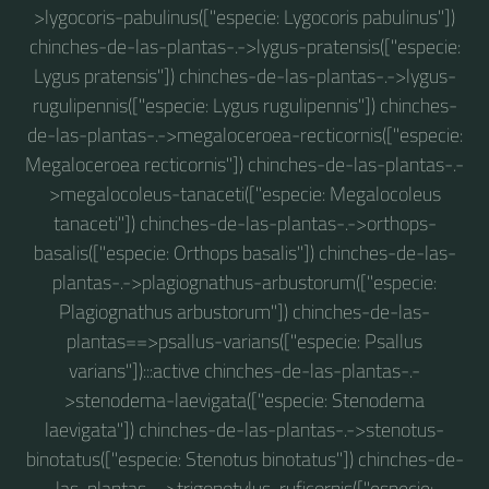
>lygocoris-pabulinus(["especie: Lygocoris pabulinus"])
chinches-de-las-plantas-.->lygus-pratensis(["especie:
Lygus pratensis"]) chinches-de-las-plantas-.->lygus-
rugulipennis(["especie: Lygus rugulipennis"]) chinches-
de-las-plantas-.->megaloceroea-recticornis(["especie:
Megaloceroea recticornis"]) chinches-de-las-plantas-.-
>megalocoleus-tanaceti(["especie: Megalocoleus
tanaceti"]) chinches-de-las-plantas-.->orthops-
basalis(["especie: Orthops basalis"]) chinches-de-las-
plantas-.->plagiognathus-arbustorum(["especie:
Plagiognathus arbustorum"]) chinches-de-las-
plantas==>psallus-varians(["especie: Psallus
varians"]):::active chinches-de-las-plantas-.-
>stenodema-laevigata(["especie: Stenodema
laevigata"]) chinches-de-las-plantas-.->stenotus-
binotatus(["especie: Stenotus binotatus"]) chinches-de-
las-plantas-.->trigonotylus-ruficornis(["especie: