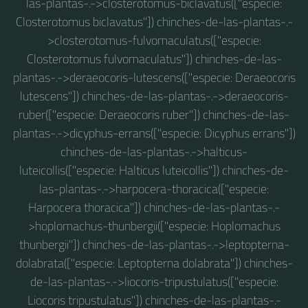
las-plantas-.->closterotomus-biclavatus(["especie:
Closterotomus biclavatus"]) chinches-de-las-plantas-.-
>closterotomus-fulvomaculatus(["especie:
Closterotomus fulvomaculatus"]) chinches-de-las-
plantas-.->deraeocoris-lutescens(["especie: Deraeocoris
lutescens"]) chinches-de-las-plantas-.->deraeocoris-
ruber(["especie: Deraeocoris ruber"]) chinches-de-las-
plantas-.->dicyphus-errans(["especie: Dicyphus errans"])
chinches-de-las-plantas-.->halticus-
luteicollis(["especie: Halticus luteicollis"]) chinches-de-
las-plantas-.->harpocera-thoracica(["especie:
Harpocera thoracica"]) chinches-de-las-plantas-.-
>hoplomachus-thunbergii(["especie: Hoplomachus
thunbergii"]) chinches-de-las-plantas-.->leptopterna-
dolabrata(["especie: Leptopterna dolabrata"]) chinches-
de-las-plantas-.->liocoris-tripustulatus(["especie:
Liocoris tripustulatus"]) chinches-de-las-plantas-.-