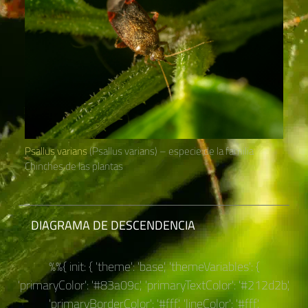
Psallus varians
(Psallus varians) – especie de la familia
Chinches de las plantas
DIAGRAMA DE DESCENDENCIA
%%{ init: { 'theme': 'base', 'themeVariables': {
'primaryColor': '#83a09c', 'primaryTextColor': '#212d2b',
'primaryBorderColor': '#fff', 'lineColor': '#fff',