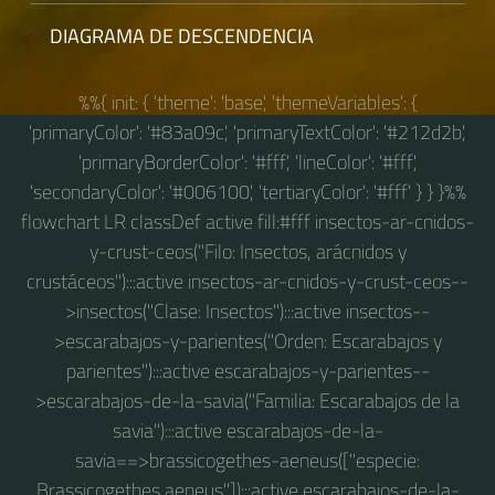
DIAGRAMA DE DESCENDENCIA
%%{ init: { 'theme': 'base', 'themeVariables': {
'primaryColor': '#83a09c', 'primaryTextColor': '#212d2b',
'primaryBorderColor': '#fff', 'lineColor': '#fff',
'secondaryColor': '#006100', 'tertiaryColor': '#fff' } } }%%
flowchart LR classDef active fill:#fff insectos-ar-cnidos-
y-crust-ceos("Filo: Insectos, arácnidos y
crustáceos"):::active insectos-ar-cnidos-y-crust-ceos--
>insectos("Clase: Insectos"):::active insectos--
>escarabajos-y-parientes("Orden: Escarabajos y
parientes"):::active escarabajos-y-parientes--
>escarabajos-de-la-savia("Familia: Escarabajos de la
savia"):::active escarabajos-de-la-
savia==>brassicogethes-aeneus(["especie:
Brassicogethes aeneus"]):::active escarabajos-de-la-