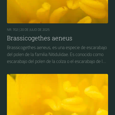
NR. 702 |
20 DE JULIO DE 2025
Brassicogethes aeneus
Brassicogethes aeneus, es una especie de escarabajo
del polen de la familia Nitidulidae. Es conocido como
escarabajo del polen de la colza o el escarabajo de la
flor de la colza. Anteriormente se conocía como
Meligethes aeneus.