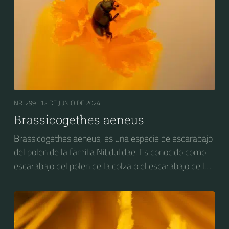
NR. 299 |
12 DE JUNIO DE 2024
Brassicogethes aeneus
Brassicogethes aeneus, es una especie de escarabajo
del polen de la familia Nitidulidae. Es conocido como
escarabajo del polen de la colza o el escarabajo de la
flor de la colza. Anteriormente se conocía como
Meligethes aeneus.