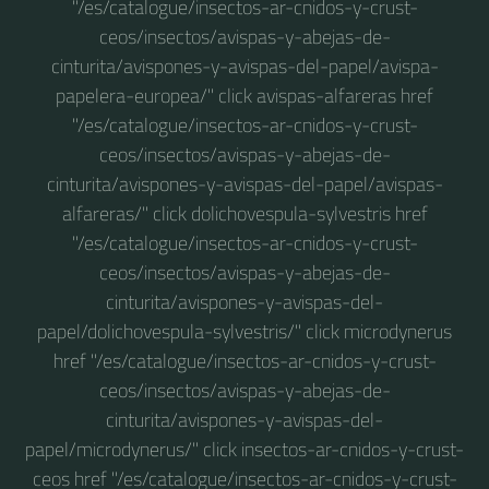
"/es/catalogue/insectos-ar-cnidos-y-crust-
ceos/insectos/avispas-y-abejas-de-
cinturita/avispones-y-avispas-del-papel/avispa-
papelera-europea/" click avispas-alfareras href
"/es/catalogue/insectos-ar-cnidos-y-crust-
ceos/insectos/avispas-y-abejas-de-
cinturita/avispones-y-avispas-del-papel/avispas-
alfareras/" click dolichovespula-sylvestris href
"/es/catalogue/insectos-ar-cnidos-y-crust-
ceos/insectos/avispas-y-abejas-de-
cinturita/avispones-y-avispas-del-
papel/dolichovespula-sylvestris/" click microdynerus
href "/es/catalogue/insectos-ar-cnidos-y-crust-
ceos/insectos/avispas-y-abejas-de-
cinturita/avispones-y-avispas-del-
papel/microdynerus/" click insectos-ar-cnidos-y-crust-
ceos href "/es/catalogue/insectos-ar-cnidos-y-crust-