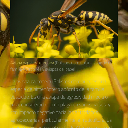
Avispa papelera europea
(Polistes dominula) – especie de la
familia Avispones y avispas del papel
La avispa cartonera (Polistes dominula) es una
especie de himenóptero apócrito de la familia
Vespidae. Es una avispa de agresividad media o
baja, considerada como plaga en varios países, y
con impacto negativo hacia las actividades
agropecuarias, particularmente la fruticultura. Es
nativa de Europa y del norte de África pero ha sido