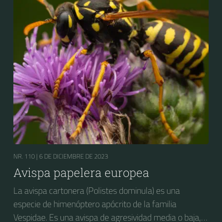
cordillerana de Argentina y Chile, donde está bien
establecida.
NR. 110 |
6 DE DICIEMBRE DE 2023
Avispa papelera europea
La avispa cartonera (Polistes dominula) es una
especie de himenóptero apócrito de la familia
Vespidae. Es una avispa de agresividad media o baja,