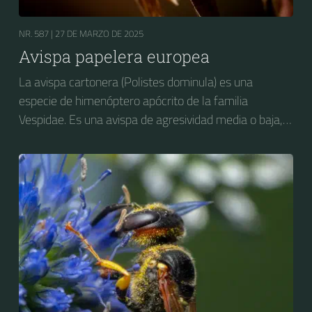
NR. 587 |
27 DE MARZO DE 2025
Avispa papelera europea
La avispa cartonera (Polistes dominula) es una
especie de himenóptero apócrito de la familia
Vespidae. Es una avispa de agresividad media o baja,
considerada como plaga en varios países, y con
impacto negativo hacia las actividades agropecuarias,
particularmente la fruticultura. Es nativa de Europa y
del norte de África pero ha sido introducida
accidentalmente en Estados Unidos y en la zona
cordillerana de Argentina y Chile, donde está bien
establecida.