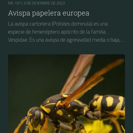
NR. 107 |
3 DE DICIEMBRE DE 2023
Avispa papelera europea
La avispa cartonera (Polistes dominula) es una
especie de himenóptero apócrito de la familia
Vespidae. Es una avispa de agresividad media o baja,
considerada como plaga en varios países, y con
impacto negativo hacia las actividades agropecuarias,
particularmente la fruticultura. Es nativa de Europa y
del norte de África pero ha sido introducida
accidentalmente en Estados Unidos y en la zona
cordillerana de Argentina y Chile, donde está bien
establecida.