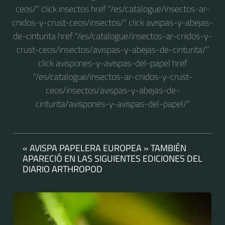
ceos/" click insectos href "/es/catalogue/insectos-ar-
cnidos-y-crust-ceos/insectos/" click avispas-y-abejas-
de-cinturita href "/es/catalogue/insectos-ar-cnidos-y-
crust-ceos/insectos/avispas-y-abejas-de-cinturita/"
click avispones-y-avispas-del-papel href
"/es/catalogue/insectos-ar-cnidos-y-crust-
ceos/insectos/avispas-y-abejas-de-
cinturita/avispones-y-avispas-del-papel/"
« AVISPA PAPELERA EUROPEA » TAMBIÉN
APARECIÓ EN LAS SIGUIENTES EDICIONES DEL
DIARIO ARTHROPOD