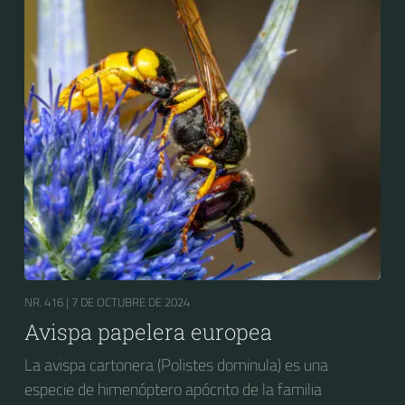
accidentalmente en Estados Unidos y en la zona
cordillerana de Argentina y Chile, donde está bien
establecida.
NR. 416 |
7 DE OCTUBRE DE 2024
Avispa papelera europea
La avispa cartonera (Polistes dominula) es una
especie de himenóptero apócrito de la familia