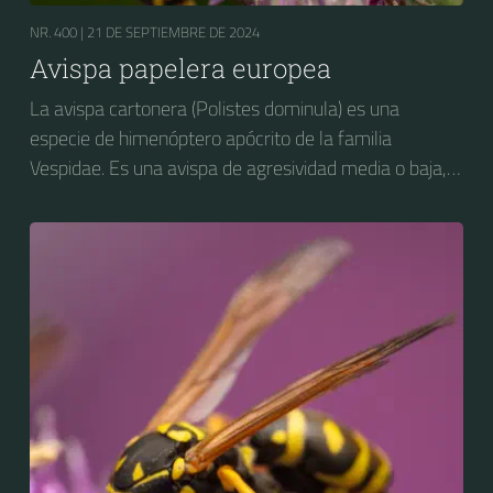
NR. 400 |
21 DE SEPTIEMBRE DE 2024
Avispa papelera europea
La avispa cartonera (Polistes dominula) es una
especie de himenóptero apócrito de la familia
Vespidae. Es una avispa de agresividad media o baja,
considerada como plaga en varios países, y con
impacto negativo hacia las actividades agropecuarias,
particularmente la fruticultura. Es nativa de Europa y
del norte de África pero ha sido introducida
accidentalmente en Estados Unidos y en la zona
cordillerana de Argentina y Chile, donde está bien
establecida.