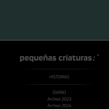
impacto negativo hacia las actividades agropecuarias,
particularmente la fruticultura. Es nativa de Europa y
del norte de África pero ha sido introducida
accidentalmente en Estados Unidos y en la zona
cordillerana de Argentina y Chile, donde está bien
establecida.
HISTORIAS
DIARIO
Archivo 2023
Archivo 2024