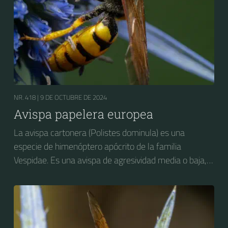
NR. 418 |
9 DE OCTUBRE DE 2024
Avispa papelera europea
La avispa cartonera (Polistes dominula) es una
especie de himenóptero apócrito de la familia
Vespidae. Es una avispa de agresividad media o baja,
considerada como plaga en varios países, y con
impacto negativo hacia las actividades agropecuarias,
particularmente la fruticultura. Es nativa de Europa y
del norte de África pero ha sido introducida