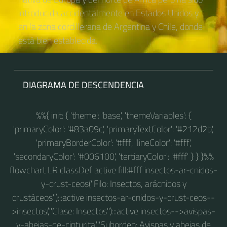
introducida accidentalmente en Estados Unidos y
en la zona cordillerana de Argentina y Chile, donde
está bien establecida.
DIAGRAMA DE DESCENDENCIA
%%{ init: { 'theme': 'base', 'themeVariables': {
'primaryColor': '#83a09c', 'primaryTextColor': '#212d2b',
'primaryBorderColor': '#fff', 'lineColor': '#fff',
'secondaryColor': '#006100', 'tertiaryColor': '#fff' } } }%%
flowchart LR classDef active fill:#fff insectos-ar-cnidos-
y-crust-ceos("Filo: Insectos, arácnidos y
crustáceos"):::active insectos-ar-cnidos-y-crust-ceos--
>insectos("Clase: Insectos"):::active insectos-->avispas-
y-abejas-de-cinturita("Suborden: Avispas y abejas de