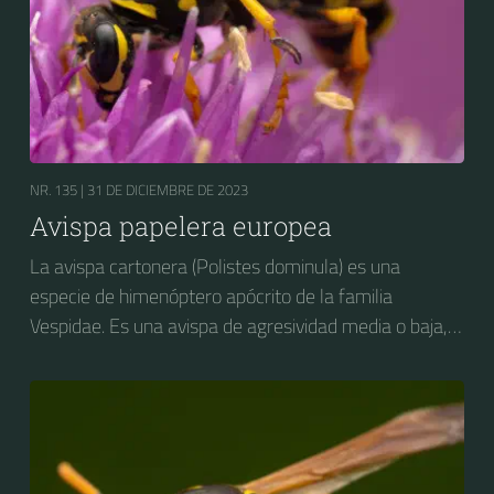
NR. 135 |
31 DE DICIEMBRE DE 2023
Avispa papelera europea
La avispa cartonera (Polistes dominula) es una
especie de himenóptero apócrito de la familia
Vespidae. Es una avispa de agresividad media o baja,
considerada como plaga en varios países, y con
impacto negativo hacia las actividades agropecuarias,
particularmente la fruticultura. Es nativa de Europa y
del norte de África pero ha sido introducida
accidentalmente en Estados Unidos y en la zona