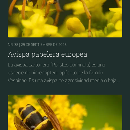
NR. 38 |
25 DE SEPTIEMBRE DE 2023
Avispa papelera europea
La avispa cartonera (Polistes dominula) es una
especie de himenóptero apócrito de la familia
Vespidae. Es una avispa de agresividad media o baja,
considerada como plaga en varios países, y con
impacto negativo hacia las actividades agropecuarias,
particularmente la fruticultura. Es nativa de Europa y
del norte de África pero ha sido introducida
accidentalmente en Estados Unidos y en la zona
cordillerana de Argentina y Chile, donde está bien