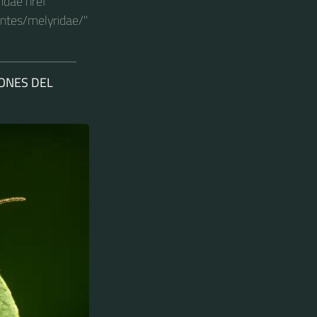
idae href
entes/melyridae/"
IONES DEL