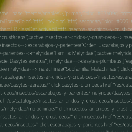
theme': 'base', 'themeVariables': { 'primaryColor': '#83a09c', 'prim
BorderColor': '#fff', 'lineColor': '#fff', 'secondaryColor': '#00610
wchart LR classDef active fill:#fff insectos-ar-cnidos-y-crust-ce
 crustáceos"):::active insectos-ar-cnidos-y-crust-ceos-->inse
ive insectos-->escarabajos-y-parientes("Orden: Escarabajos y par
-parientes-->melyridae("Familia: Melyridae"):::active melyrid
ecie: Dasytes aeratus"]) melyridae==>dasytes-plumbeus(["es
tive melyridae-.->malachiinae("Subfamilia: Malachiinae") clic
es/catalogue/insectos-ar-cnidos-y-crust-ceos/insectos/escara
idae/dasytes-aeratus/" click dasytes-plumbeus href "/es/cat
st-ceos/insectos/escarabajos-y-parientes/melyridae/dasytes-
ref "/es/catalogue/insectos-ar-cnidos-y-crust-ceos/insectos/
es/melyridae/malachiinae/" click insectos-ar-cnidos-y-crust-c
insectos-ar-cnidos-y-crust-ceos/" click insectos href "/es/cat
t-ceos/insectos/" click escarabajos-y-parientes href "/es/ca