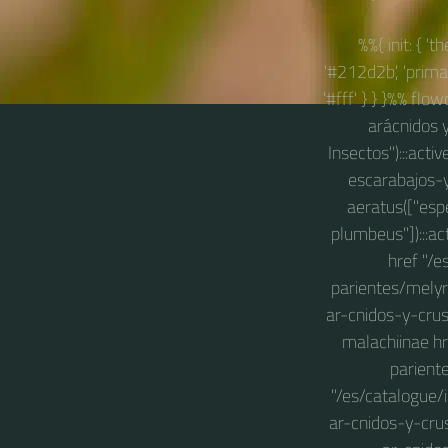
%%{ init: { '
'#212d2b', 'primary
'#fff' } } }%% flo
arácnidos y
Insectos"):::act
escarabajos-y
aeratus(["esp
plumbeus"]):::ac
href "/
parientes/melyr
ar-cnidos-y-cru
malachiinae h
parient
"/es/catalogue/
ar-cnidos-y-crus