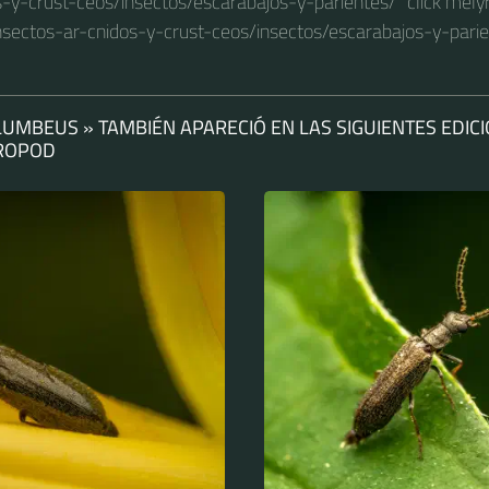
s-y-crust-ceos/insectos/escarabajos-y-parientes/" click melyr
nsectos-ar-cnidos-y-crust-ceos/insectos/escarabajos-y-pari
LUMBEUS » TAMBIÉN APARECIÓ EN LAS SIGUIENTES EDIC
HROPOD