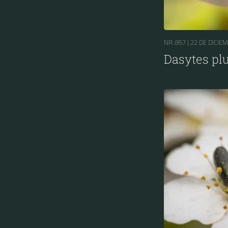
NR. 857 |
22 DE DICIE
Dasytes p