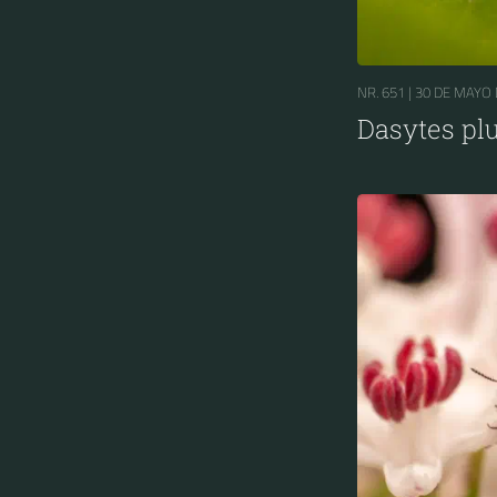
NR. 651 |
30 DE MAYO 
Dasytes p