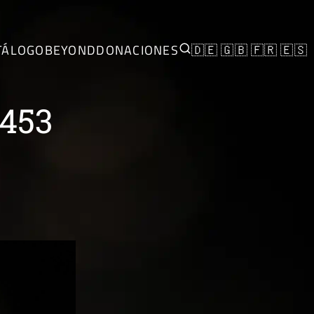
TÁLOGO
BEYOND
DONACIONES
🇩🇪
🇬🇧
🇫🇷
🇪🇸
 453