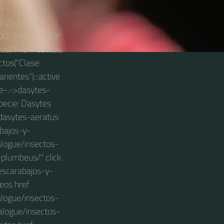
aryTextColor':
0', 'tertiaryColor':
os("Filo: Insectos,
ctos("Clase:
ientes"):::active
ae-.->dasytes-
pecie: Dasytes
k dasytes-aeratus
bajos-y-
alogue/insectos-
plumbeus/" click
escarabajos-y-
eos href
alogue/insectos-
talogue/insectos-