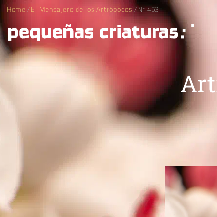
Home
/
El Mensajero de los Artrópodos
/ Nr. 453
Art