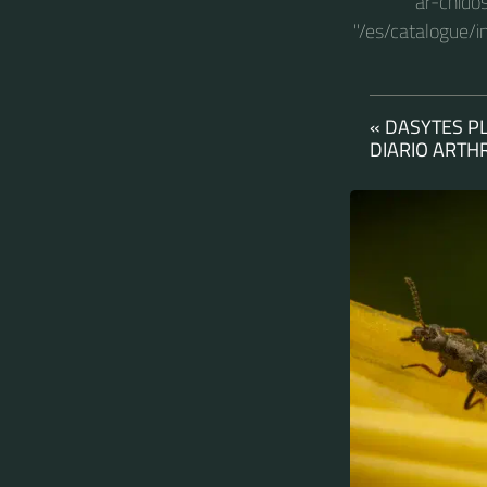
ar-cnido
"/es/catalogue/i
« DASYTES P
DIARIO ART