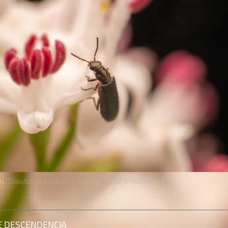
us
(Dasytes plumbeus) – especie de la familia Melyridae
E DESCENDENCIA