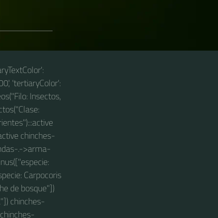
aryTextColor':
0', 'tertiaryColor':
os("Filo: Insectos,
ctos("Clase:
entes"):::active
active chinches-
ondas-.->arma-
nus(["especie:
specie: Carpocoris
he de bosque"])
"]) chinches-
 chinches-