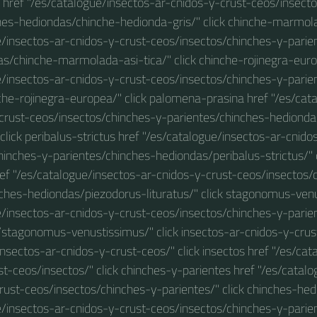
 href "/es/catalogue/insectos-ar-cnidos-y-crust-ceos/insect
hes-hediondas/chinche-hedionda-gris/" click chinche-marmola
e/insectos-ar-cnidos-y-crust-ceos/insectos/chinches-y-parie
s/chinche-marmolada-asi-tica/" click chinche-rojinegra-eur
e/insectos-ar-cnidos-y-crust-ceos/insectos/chinches-y-parie
he-rojinegra-europea/" click palomena-prasina href "/es/cat
crust-ceos/insectos/chinches-y-parientes/chinches-hedion
 click peribalus-strictus href "/es/catalogue/insectos-ar-cnido
inches-y-parientes/chinches-hediondas/peribalus-strictus/" 
href "/es/catalogue/insectos-ar-cnidos-y-crust-ceos/insectos/
ches-hediondas/piezodorus-lituratus/" click stagonomus-ven
e/insectos-ar-cnidos-y-crust-ceos/insectos/chinches-y-parie
stagonomus-venustissimus/" click insectos-ar-cnidos-y-crus
insectos-ar-cnidos-y-crust-ceos/" click insectos href "/es/cat
t-ceos/insectos/" click chinches-y-parientes href "/es/catal
rust-ceos/insectos/chinches-y-parientes/" click chinches-hed
e/insectos-ar-cnidos-y-crust-ceos/insectos/chinches-y-parie