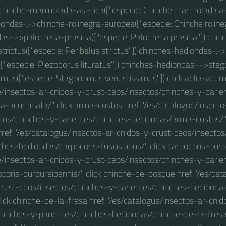
inche-marmolada-asi-tica(["especie: Chinche marmolada asiát
ondas-.->chinche-rojinegra-europea(["especie: Chinche rojine
as-.->palomena-prasina(["especie: Palomena prasina"]) chin
trictus(["especie: Peribalus strictus"]) chinches-hediondas-.
s(["especie: Piezodorus lituratus"]) chinches-hediondas-.->st
imus(["especie: Stagonomus venustissimus"]) click aelia-acum
e/insectos-ar-cnidos-y-crust-ceos/insectos/chinches-y-parie
ia-acuminata/" click arma-custos href "/es/catalogue/insecto
tos/chinches-y-parientes/chinches-hediondas/arma-custos/" 
href "/es/catalogue/insectos-ar-cnidos-y-crust-ceos/insecto
ches-hediondas/carpocoris-fuscispinus/" click carpocoris-purp
e/insectos-ar-cnidos-y-crust-ceos/insectos/chinches-y-parie
coris-purpureipennis/" click chinche-de-bosque href "/es/cat
crust-ceos/insectos/chinches-y-parientes/chinches-hedionda
lick chinche-de-la-fresa href "/es/catalogue/insectos-ar-cnid
hinches-y-parientes/chinches-hediondas/chinche-de-la-fresa/