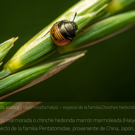
a asiática
(Halyomorpha halys) – especie de la familia Chinches hediond
rda marmorada o chinche hedionda marrón marmoleada (Hal
nsecto de la familia Pentatomidae, proveniente de China, Japón,