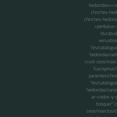
hediondas==>ch
chinches-hedi
chinches-hediond
>peribalus-s
lituratu
venustiss
"/es/catalogu
hediondas/ael
crust-ceos/insec
fuscispinus 
parientes/chin
"/es/catalogu
hediondas/carpo
ar-cnidos-y-
bosque/" c
ceos/insectos/c