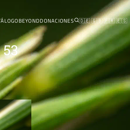
TÁLOGO
BEYOND
DONACIONES
🇩🇪
🇬🇧
🇫🇷
🇪🇸
 53