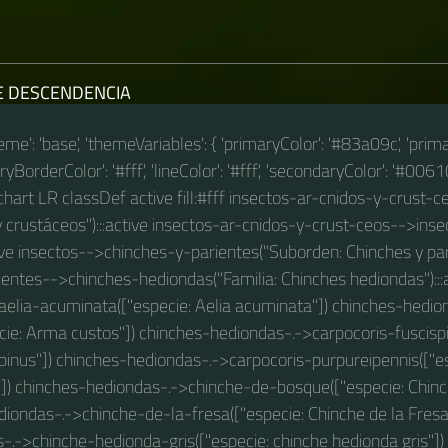
E DESCENDENCIA
theme': 'base', 'themeVariables': { 'primaryColor': '#83a09c', 'prim
BorderColor': '#fff', 'lineColor': '#fff', 'secondaryColor': '#00610
wchart LR classDef active fill:#fff insectos-ar-cnidos-y-crust-ce
 crustáceos"):::active insectos-ar-cnidos-y-crust-ceos-->inse
tive insectos-->chinches-y-parientes("Suborden: Chinches y pari
entes-->chinches-hediondas("Familia: Chinches hediondas"):::
aelia-acuminata(["especie: Aelia acuminata"]) chinches-hedi
cie: Arma custos"]) chinches-hediondas-.->carpocoris-fuscispi
pinus"]) chinches-hediondas-.->carpocoris-purpureipennis(["e
"]) chinches-hediondas-.->chinche-de-bosque(["especie: Chinc
iondas-.->chinche-de-la-fresa(["especie: Chinche de la Fresa
-.->chinche-hedionda-gris(["especie: chinche hedionda gris"])