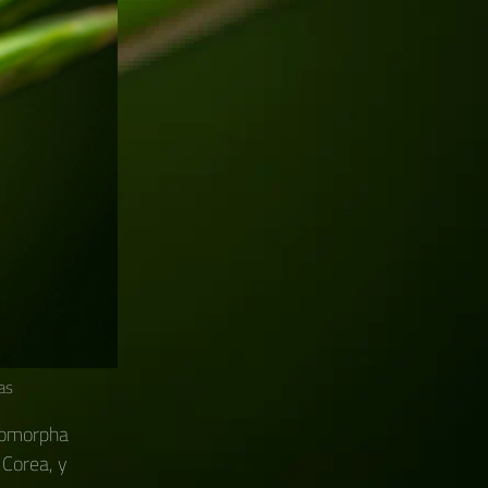
as
yomorpha
 Corea, y