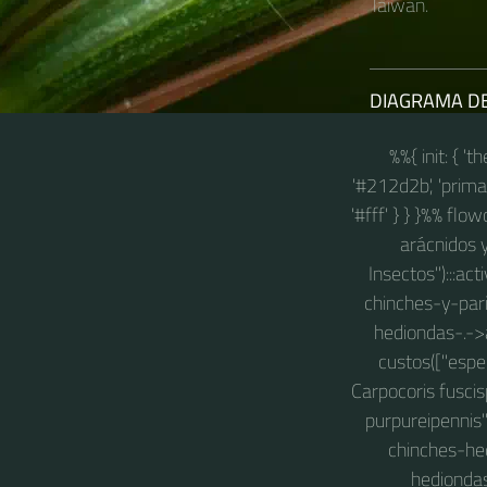
Taiwán.​
DIAGRAMA D
%%{ init: { '
'#212d2b', 'primary
'#fff' } } }%% flo
arácnidos y
Insectos"):::ac
chinches-y-pari
hediondas-.->
custos(["espe
Carpocoris fuscis
purpureipennis
chinches-hed
hediondas