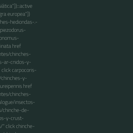
ica"]):::active
gra europea"])
ches-hediondas-.-
->piezodorus-
agonomus-
inata href
ntes/chinches-
s-ar-cnidos-y-
click carpocoris-
s/chinches-y-
ureipennis href
ntes/chinches-
alogue/insectos-
s/chinche-de-
os-y-crust-
" click chinche-