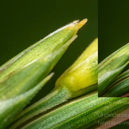
Chinche marmolad
La chinche pa
halys)​ es un i