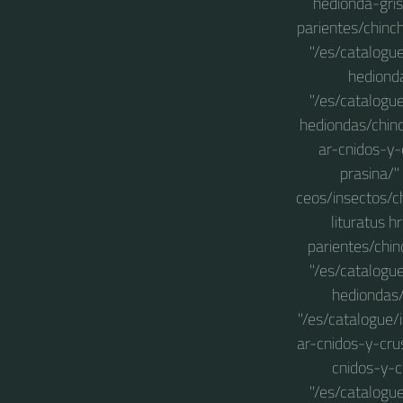
hedionda-gris
parientes/chinc
"/es/catalogu
hedionda
"/es/catalogu
hediondas/chinc
ar-cnidos-y-
prasina/"
ceos/insectos/ch
lituratus 
parientes/chin
"/es/catalogu
hediondas/
"/es/catalogue/
ar-cnidos-y-crus
cnidos-y-c
"/es/catalogu