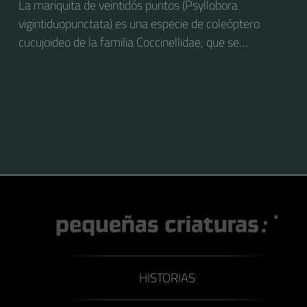
La mariquita de veintidós puntos (Psyllobora
vigintiduopunctata) es una especie de coleóptero
cucujoideo de la familia Coccinellidae, que se
distribuye por Europa.
HISTORIAS