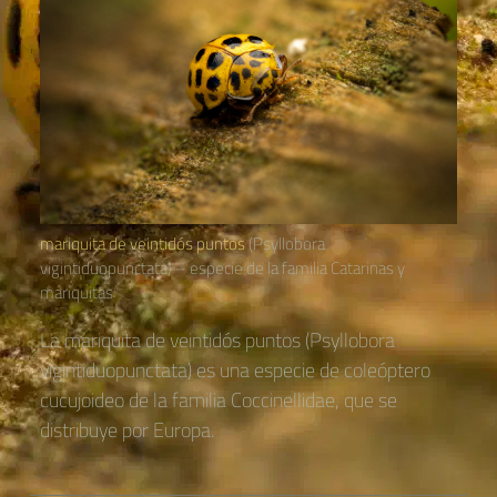
mariquita de veintidós puntos
(Psyllobora
vigintiduopunctata) – especie de la familia Catarinas y
mariquitas
La mariquita de veintidós puntos (Psyllobora
vigintiduopunctata) es una especie de coleóptero
cucujoideo de la familia Coccinellidae, que se
distribuye por Europa.