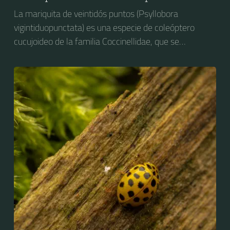
La mariquita de veintidós puntos (Psyllobora
vigintiduopunctata) es una especie de coleóptero
cucujoideo de la familia Coccinellidae, que se
distribuye por Europa.