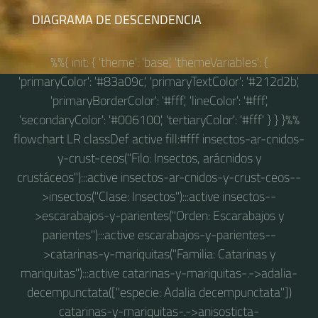
DIAGRAMA DE DESCENDENCIA
%%{ init: { 'theme': 'base', 'themeVariables': {
'primaryColor': '#83a09c', 'primaryTextColor': '#212d2b',
'primaryBorderColor': '#fff', 'lineColor': '#fff',
'secondaryColor': '#006100', 'tertiaryColor': '#fff' } } }%%
flowchart LR classDef active fill:#fff insectos-ar-cnidos-
y-crust-ceos("Filo: Insectos, arácnidos y
crustáceos"):::active insectos-ar-cnidos-y-crust-ceos--
>insectos("Clase: Insectos"):::active insectos--
>escarabajos-y-parientes("Orden: Escarabajos y
parientes"):::active escarabajos-y-parientes--
>catarinas-y-mariquitas("Familia: Catarinas y
mariquitas"):::active catarinas-y-mariquitas-.->adalia-
decempunctata(["especie: Adalia decempunctata"])
catarinas-y-mariquitas-.->anisosticta-