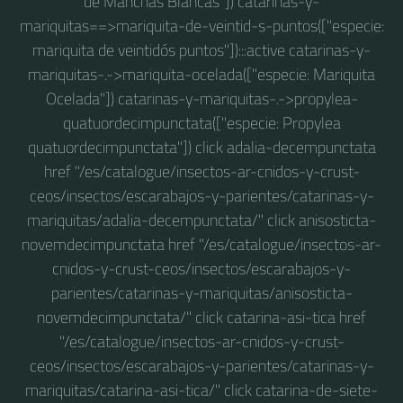
de Manchas Blancas"]) catarinas-y-
mariquitas==>mariquita-de-veintid-s-puntos(["especie:
mariquita de veintidós puntos"]):::active catarinas-y-
mariquitas-.->mariquita-ocelada(["especie: Mariquita
Ocelada"]) catarinas-y-mariquitas-.->propylea-
quatuordecimpunctata(["especie: Propylea
quatuordecimpunctata"]) click adalia-decempunctata
href "/es/catalogue/insectos-ar-cnidos-y-crust-
ceos/insectos/escarabajos-y-parientes/catarinas-y-
mariquitas/adalia-decempunctata/" click anisosticta-
novemdecimpunctata href "/es/catalogue/insectos-ar-
cnidos-y-crust-ceos/insectos/escarabajos-y-
parientes/catarinas-y-mariquitas/anisosticta-
novemdecimpunctata/" click catarina-asi-tica href
"/es/catalogue/insectos-ar-cnidos-y-crust-
ceos/insectos/escarabajos-y-parientes/catarinas-y-
mariquitas/catarina-asi-tica/" click catarina-de-siete-