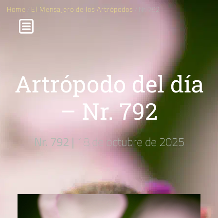
Home
/
El Mensajero de los Artrópodos
/ Nr. 792
Artrópodo del día
– Nr. 792
Nr. 792 |
18 de octubre de 2025