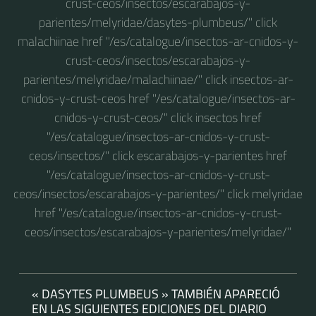
crust-ceos/insectos/escarabajos-y-
parientes/melyridae/dasytes-plumbeus/" click
malachiinae href "/es/catalogue/insectos-ar-cnidos-y-
crust-ceos/insectos/escarabajos-y-
parientes/melyridae/malachiinae/" click insectos-ar-
cnidos-y-crust-ceos href "/es/catalogue/insectos-ar-
cnidos-y-crust-ceos/" click insectos href
"/es/catalogue/insectos-ar-cnidos-y-crust-
ceos/insectos/" click escarabajos-y-parientes href
"/es/catalogue/insectos-ar-cnidos-y-crust-
ceos/insectos/escarabajos-y-parientes/" click melyridae
href "/es/catalogue/insectos-ar-cnidos-y-crust-
ceos/insectos/escarabajos-y-parientes/melyridae/"
« DASYTES PLUMBEUS » TAMBIÉN APARECIÓ
EN LAS SIGUIENTES EDICIONES DEL DIARIO