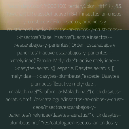
'secondaryColor': '#006100', 'tertiaryColor': '#fff' } } }%%
flowchart LR classDef active fill:#fff insectos-ar-cnidos-
y-crust-ceos("Filo: Insectos, arácnidos y
crustáceos"):::active insectos-ar-cnidos-y-crust-ceos--
>insectos("Clase: Insectos"):::active insectos--
>escarabajos-y-parientes("Orden: Escarabajos y
parientes"):::active escarabajos-y-parientes--
>melyridae("Familia: Melyridae"):::active melyridae-.-
>dasytes-aeratus(["especie: Dasytes aeratus"])
melyridae==>dasytes-plumbeus(["especie: Dasytes
plumbeus"]):::active melyridae-.-
>malachiinae("Subfamilia: Malachiinae") click dasytes-
aeratus href "/es/catalogue/insectos-ar-cnidos-y-crust-
ceos/insectos/escarabajos-y-
parientes/melyridae/dasytes-aeratus/" click dasytes-
plumbeus href "/es/catalogue/insectos-ar-cnidos-y-