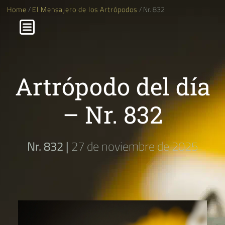
Home
/
El Mensajero de los Artrópodos
/ Nr. 832
Artrópodo del día
– Nr. 832
Nr. 832 |
27 de noviembre de 2025