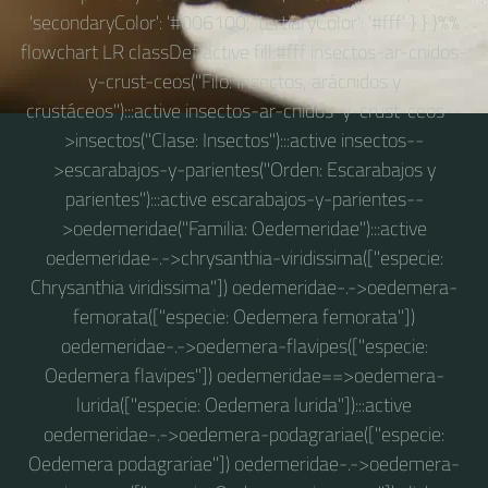
'secondaryColor': '#006100', 'tertiaryColor': '#fff' } } }%%
flowchart LR classDef active fill:#fff insectos-ar-cnidos-
y-crust-ceos("Filo: Insectos, arácnidos y
crustáceos"):::active insectos-ar-cnidos-y-crust-ceos--
>insectos("Clase: Insectos"):::active insectos--
>escarabajos-y-parientes("Orden: Escarabajos y
parientes"):::active escarabajos-y-parientes--
>oedemeridae("Familia: Oedemeridae"):::active
oedemeridae-.->chrysanthia-viridissima(["especie:
Chrysanthia viridissima"]) oedemeridae-.->oedemera-
femorata(["especie: Oedemera femorata"])
oedemeridae-.->oedemera-flavipes(["especie:
Oedemera flavipes"]) oedemeridae==>oedemera-
lurida(["especie: Oedemera lurida"]):::active
oedemeridae-.->oedemera-podagrariae(["especie:
Oedemera podagrariae"]) oedemeridae-.->oedemera-