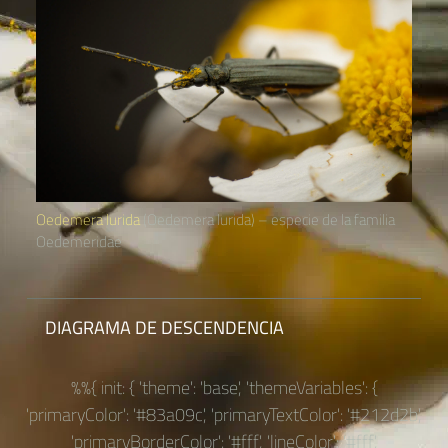
Oedemera lurida
(Oedemera lurida) – especie de la familia
Oedemeridae
DIAGRAMA DE DESCENDENCIA
%%{ init: { 'theme': 'base', 'themeVariables': {
'primaryColor': '#83a09c', 'primaryTextColor': '#212d2b',
'primaryBorderColor': '#fff', 'lineColor': '#fff',