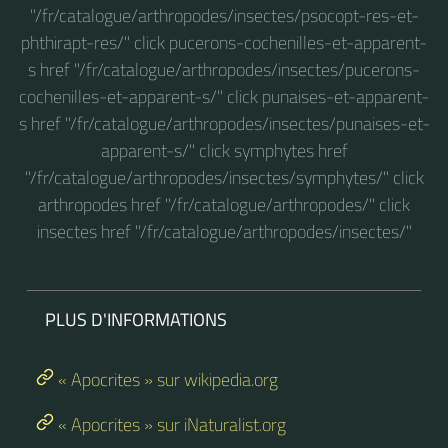
"/fr/catalogue/arthropodes/insectes/psocopt-res-et-
phthirapt-res/" click pucerons-cochenilles-et-apparent-
s href "/fr/catalogue/arthropodes/insectes/pucerons-
cochenilles-et-apparent-s/" click punaises-et-apparent-
s href "/fr/catalogue/arthropodes/insectes/punaises-et-
apparent-s/" click symphytes href
"/fr/catalogue/arthropodes/insectes/symphytes/" click
arthropodes href "/fr/catalogue/arthropodes/" click
insectes href "/fr/catalogue/arthropodes/insectes/"
PLUS D'INFORMATIONS
« Apocrites » sur wikipedia.org
« Apocrites » sur iNaturalist.org