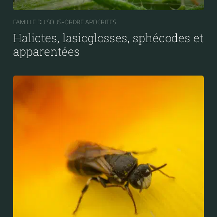
FAMILLE DU SOUS-ORDRE APOCRITES
Halictes, lasioglosses, sphécodes et
apparentées