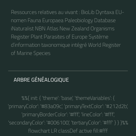
Ressources relatives au vivant : BioLib Dyntaxa EU-
nomen Fauna Europaea Paleobiology Database
iNaturalist NBN Atlas New Zealand Organisms
Register Plant Parasites of Europe Système
d’information taxonomique intégré World Register
of Marine Species
ARBRE GÉNÉALOGIQUE
%%{ init: { 'theme': 'base', 'themeVariables': {
'primaryColor': '#83a09c', 'primaryTextColor': '#212d2b',
'primaryBorderColor': '#fff', 'lineColor': '#fff',
'secondaryColor': '#006100', 'tertiaryColor': '#fff' } } }%%
flowchart LR classDef active fill:#fff