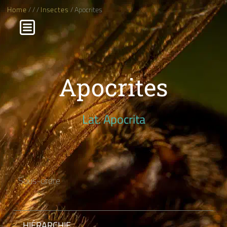
Home
/
/
/
Insectes
/ Apocrites
Apocrites
Lat. Apocrita
Sous-ordre
HIÉRARCHIE