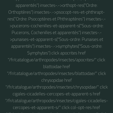
apparentés") insectes-.->orthopt-res("Ordre:
Orthoptères") insectes-.->psocopt-res-et-phthirapt-
res("Ordre: Psocoptères et Phthiraptères") insectes-.-
>pucerons-cochenilles-et-apparent-s("Sous-ordre:
Pucerons, Cochenilles et apparentés") insectes-.-
>punaises-et-apparent-s("Sous-ordre: Punaises et
apparentés") insectes-.->symphytes("Sous-ordre:
Symphytes") click apocrites href
"/fr/catalogue/arthropodes/insectes/apocrites/" click
blattoidae href
"/fr/catalogue/arthropodes/insectes/blattoidae/" click
chrysopidae href
"/fr/catalogue/arthropodes/insectes/chrysopidae/" click
cigales-cicadelles-cercopes-et-apparent-s href
"/fr/catalogue/arthropodes/insectes/cigales-cicadelles-
cercopes-et-apparent-s/" click col-opt-res href