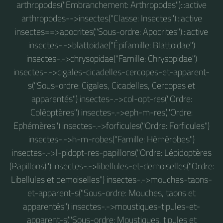
arthropodes("Embranchement: Arthropodes"):::active
arthropodes-->insectes("Classe: Insectes"):::active
insectes==>apocrites("Sous-ordre: Apocrites"):::active
insectes-.->blattoidae("Épifamille: Blattoidae")
insectes-.->chrysopidae("Famille: Chrysopidae")
insectes-.->cigales-cicadelles-cercopes-et-apparent-
s("Sous-ordre: Cigales, Cicadelles, Cercopes et
apparentés") insectes-.->col-opt-res("Ordre:
Coléoptères") insectes-.->eph-m-res("Ordre:
Ephémères") insectes-.->forficules("Ordre: Forficules")
insectes-.->h-m-robes("Famille: Hémérobes")
insectes-.->l-pidopt-res-papillons("Ordre: Lépidoptères
(Papillons)") insectes-.->libellules-et-demoiselles("Ordre:
Libellules et demoiselles") insectes-.->mouches-taons-
et-apparent-s("Sous-ordre: Mouches, taons et
apparentés") insectes-.->moustiques-tipules-et-
apparent-s("Sous-ordre: Moustiques, tipules et