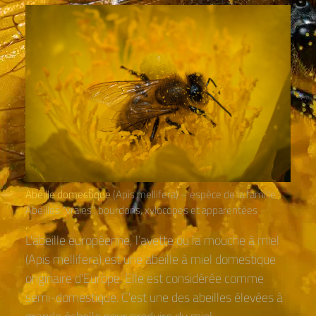
Abeille domestique
(Apis mellifera) – espèce de la famille
Abeilles "vraies", bourdons, xylocopes et apparentées
L'abeille européenne, l’avette ou la mouche à miel
(Apis mellifera) est une abeille à miel domestique
originaire d'Europe. Elle est considérée comme
semi-domestique. C'est une des abeilles élevées à