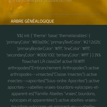
grande échelle pour produire du miel.
ARBRE GÉNÉALOGIQUE
%%{ init: { 'theme': 'base', 'themeVariables': {
'primaryColor': '#83a09c', 'primaryTextColor': '#212d2b',
'primaryBorderColor': '#fff', 'lineColor': '#fff',
'secondaryColor': '#006100', 'tertiaryColor': '#fff' } } }%%
flowchart LR classDef active fill:#fff
arthropodes("Embranchement: Arthropodes"):::active
arthropodes-->insectes("Classe: Insectes"):::active
insectes-->apocrites("Sous-ordre: Apocrites"):::active
apocrites-->abeilles-vraies-bourdons-xylocopes-et-
apparent-es("Famille: Abeilles "vraies", bourdons,
xylocopes et apparentées"):::active abeilles-vraies-
bourdons-xylocopes-et-apparent-es==>abeille-