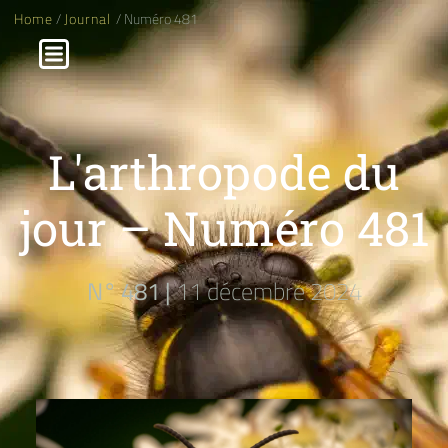
Home
/
Journal
/ Numéro 481
L'arthropode du
jour – Numéro 481
N° 481 |
11 décembre 2024