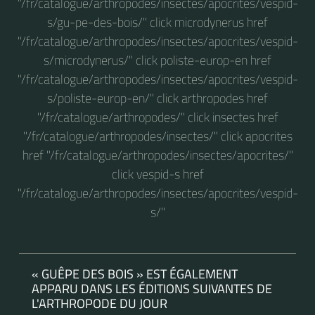
"/fr/catalogue/arthropodes/insectes/apocrites/vespid-
s/gu-pe-des-bois/" click microdynerus href
"/fr/catalogue/arthropodes/insectes/apocrites/vespid-
s/microdynerus/" click poliste-europ-en href
"/fr/catalogue/arthropodes/insectes/apocrites/vespid-
s/poliste-europ-en/" click arthropodes href
"/fr/catalogue/arthropodes/" click insectes href
"/fr/catalogue/arthropodes/insectes/" click apocrites
href "/fr/catalogue/arthropodes/insectes/apocrites/"
click vespid-s href
"/fr/catalogue/arthropodes/insectes/apocrites/vespid-
s/"
« GUÊPE DES BOIS » EST ÉGALEMENT
APPARU DANS LES ÉDITIONS SUIVANTES DE
L'ARTHROPODE DU JOUR