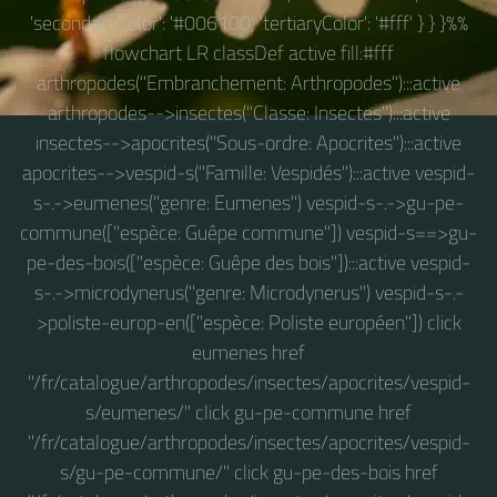
'secondaryColor': '#006100', 'tertiaryColor': '#fff' } } }%%
flowchart LR classDef active fill:#fff
arthropodes("Embranchement: Arthropodes"):::active
arthropodes-->insectes("Classe: Insectes"):::active
insectes-->apocrites("Sous-ordre: Apocrites"):::active
apocrites-->vespid-s("Famille: Vespidés"):::active vespid-
s-.->eumenes("genre: Eumenes") vespid-s-.->gu-pe-
commune(["espèce: Guêpe commune"]) vespid-s==>gu-
pe-des-bois(["espèce: Guêpe des bois"]):::active vespid-
s-.->microdynerus("genre: Microdynerus") vespid-s-.-
>poliste-europ-en(["espèce: Poliste européen"]) click
eumenes href
"/fr/catalogue/arthropodes/insectes/apocrites/vespid-
s/eumenes/" click gu-pe-commune href
"/fr/catalogue/arthropodes/insectes/apocrites/vespid-
s/gu-pe-commune/" click gu-pe-des-bois href