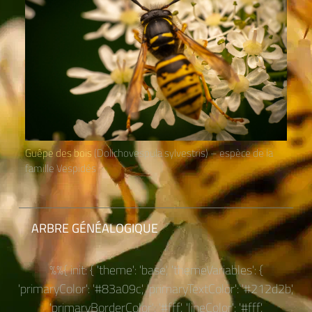
Guêpe des bois
(Dolichovespula sylvestris) – espèce de la
famille Vespidés
ARBRE GÉNÉALOGIQUE
%%{ init: { 'theme': 'base', 'themeVariables': {
'primaryColor': '#83a09c', 'primaryTextColor': '#212d2b',
'primaryBorderColor': '#fff', 'lineColor': '#fff',