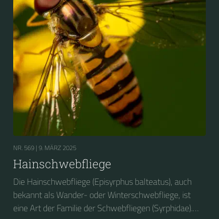
NR. 569 |
9. MÄRZ 2025
Hainschwebfliege
Die Hainschwebfliege (Episyrphus balteatus), auch
bekannt als Wander- oder Winterschwebfliege, ist
eine Art der Familie der Schwebfliegen (Syrphidae).