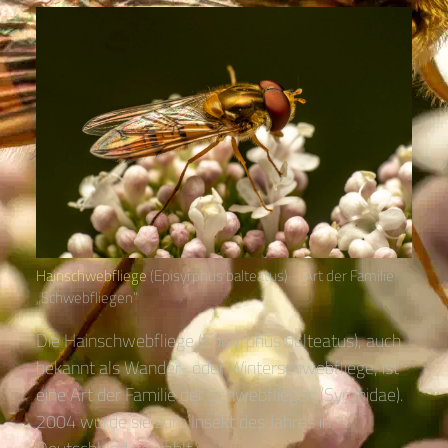
Hainschwebfliege
(Episyrphus balteatus) – Art der Familie
„Schwebfliegen“
Die Hainschwebfliege (Episyrphus balteatus), auch
bekannt als Wander- oder Winterschwebfliege, ist
eine Art der Familie der Schwebfliegen (Syrphidae).
2004 wurde sie zum Insekt des Jahres in