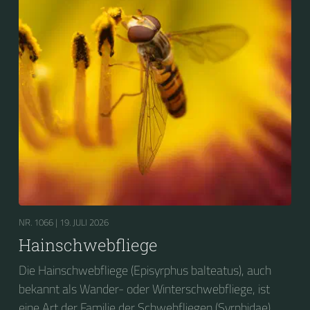
NR. 1066 |
19. JULI 2026
Hainschwebfliege
Die Hainschwebfliege (Episyrphus balteatus), auch
bekannt als Wander- oder Winterschwebfliege, ist
eine Art der Familie der Schwebfliegen (Syrphidae).