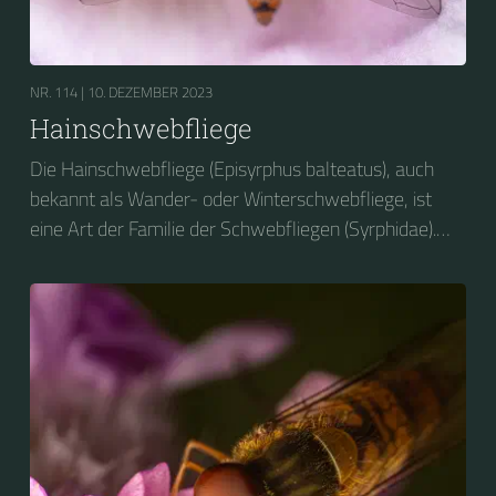
NR. 114 |
10. DEZEMBER 2023
Hainschwebfliege
Die Hainschwebfliege (Episyrphus balteatus), auch
bekannt als Wander- oder Winterschwebfliege, ist
eine Art der Familie der Schwebfliegen (Syrphidae).
2004 wurde sie zum Insekt des Jahres in Deutschland
gewählt....