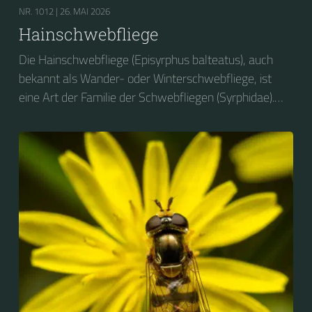
NR. 1012 |
26. MAI 2026
Hainschwebfliege
Die Hainschwebfliege (Episyrphus balteatus), auch
bekannt als Wander- oder Winterschwebfliege, ist
eine Art der Familie der Schwebfliegen (Syrphidae).
2004 wurde sie zum Insekt des Jahres in Deutschland
gewählt....