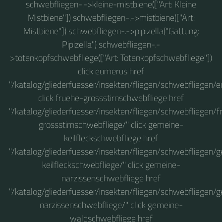
schwebfliegen-.->kleine-mistbiene(["Art: Kleine
Mistbiene"]) schwebfliegen-.->mistbiene(["Art:
Mistbiene"]) schwebfliegen-.->pipizella("Gattung:
Pipizella") schwebfliegen-.-
>totenkopfschwebfliege(["Art: Totenkopfschwebfliege"])
click eumerus href
"/katalog/gliederfuesser/insekten/fliegen/schwebfliegen/
click fruehe-grossstirnschwebfliege href
"/katalog/gliederfuesser/insekten/fliegen/schwebfliegen/f
grossstirnschwebfliege/" click gemeine-
keilfleckschwebfliege href
"/katalog/gliederfuesser/insekten/fliegen/schwebfliegen/
keilfleckschwebfliege/" click gemeine-
narzissenschwebfliege href
"/katalog/gliederfuesser/insekten/fliegen/schwebfliegen/
narzissenschwebfliege/" click gemeine-
waldschwebfliege href