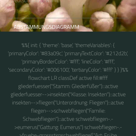
Deutschland gewählt....
ABSTAMMUNGSDIAGRAMM
%%{ init: { 'theme': 'base', 'themeVariables': {
'primaryColor': '#83a09c', 'primaryTextColor': '#212d2b',
'primaryBorderColor': '#fff', 'lineColor': '#fff',
'secondaryColor': '#006100', 'tertiaryColor': '#fff' } } }%%
flowchart LR classDef active fill:#fff
gliederfuesser("Stamm: Gliederfüßer"):::active
gliederfuesser-->insekten("Klasse: Insekten"):::active
insekten-->fliegen("Unterordnung: Fliegen"):::active
fliegen-->schwebfliegen("Familie:
Schwebfliegen"):::active schwebfliegen-.-
>eumerus("Gattung: Eumerus") schwebfliegen-.-
>fruehe-grossstirnschwebfliege(["Art: Frühe