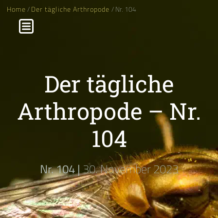
Home
/
Der tägliche Arthropode
/ Nr. 104
Der tägliche
Arthropode – Nr.
104
Nr. 104 |
30. November 2023