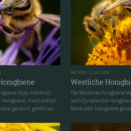
en genutzt (Imkerei) und
durch den Menschen genutzt
rbreitet; so bereits
wurde weltweit verbreitet; s
nialisierung anderer
während der Kolonialisierun
die Europäer. Für die
Kontinente durch die Europäe
t die durch die Westliche
Landwirtschaft ist die durch
te Bestäubung...
Honigbiene erfolgte Bestäub
6
NR. 1059 |
12. JULI 2026
Honigbiene
Westliche Honigb
igbiene (Apis mellifera),
Die Westliche Honigbiene (Ap
 Honigbiene, meist einfach
auch Europäische Honigbiene
biene genannt, gehört zur
Biene oder Honigbiene genan
n Bienen (Apidae), innerhalb
Familie der Echten Bienen (A
rtreterin der Gattung der
derer sie eine Vertreterin de