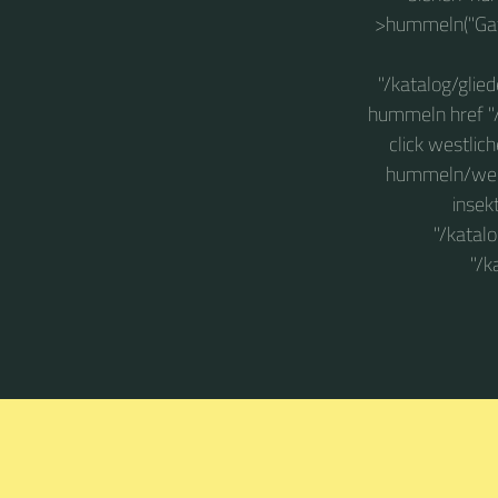
>hummeln("Gat
"/katalog/glie
hummeln href "
click westlic
hummeln/westl
insek
"/katal
"/k