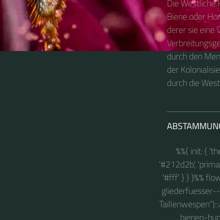
Die Westliche 
Biene oder Hon
derer sie eine 
Verbreitungsge
durch den Mens
der Kolonialisi
durch die West
ABSTAMMUN
%%{ init: { '
'#212d2b', 'primary
'#fff' } } }%% fl
gliederfuesser--
Taillenwespen"):
bienen-hum