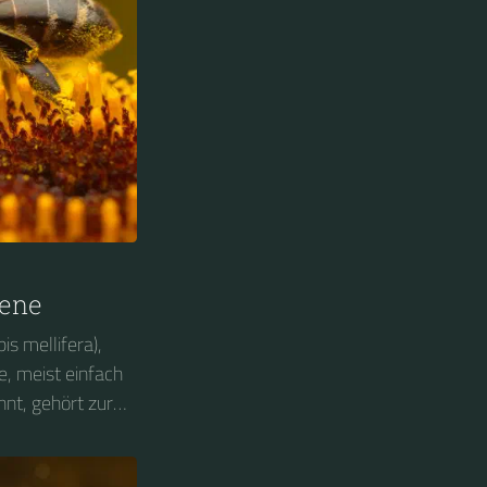
 (Imkerei) und
o bereits
g anderer
r. Für die
 die Westliche
ung...
iene
is mellifera),
, meist einfach
nt, gehört zur
pidae), innerhalb
r Gattung der