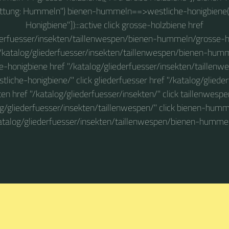
tung: Hummeln") bienen-hummeln==>westliche-honigbiene(["
Honigbiene"]):::active click grosse-holzbiene href
derfuesser/insekten/taillenwespen/bienen-hummeln/grosse-ho
/katalog/gliederfuesser/insekten/taillenwespen/bienen-hu
he-honigbiene href "/katalog/gliederfuesser/insekten/taillen
iche-honigbiene/" click gliederfuesser href "/katalog/gliederf
ten href "/katalog/gliederfuesser/insekten/" click taillenwespe
og/gliederfuesser/insekten/taillenwespen/" click bienen-humm
atalog/gliederfuesser/insekten/taillenwespen/bienen-humme