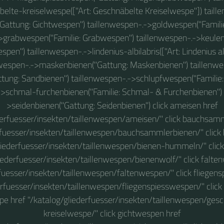
elte-kreiselwespe(["Art: Geschnäbelte Kreiselwespe"]) taill
Gattung: Gichtwespen") taillenwespen-.->goldwespen("Famili
>grabwespen("Familie: Grabwespen") taillenwespen-.->keule
pen") taillenwespen-.->lindenius-albilabris(["Art: Lindenius alb
nwespen-.->maskenbienen("Gattung: Maskenbienen") taillenwe
tung: Sandbienen") taillenwespen-.->schlupfwespen("Familie
->schmal-furchenbienen("Familie: Schmal- & Furchenbienen") 
>seidenbienen("Gattung: Seidenbienen") click ameisen href
derfuesser/insekten/taillenwespen/ameisen/" click bauchsam
erfuesser/insekten/taillenwespen/bauchsammlerbienen/" clic
gliederfuesser/insekten/taillenwespen/bienen-hummeln/" click
liederfuesser/insekten/taillenwespen/bienenwolf/" click falte
rfuesser/insekten/taillenwespen/faltenwespen/" click fliegen
erfuesser/insekten/taillenwespen/fliegenspiesswespen/" clic
pe href "/katalog/gliederfuesser/insekten/taillenwespen/ges
kreiselwespe/" click gichtwespen href