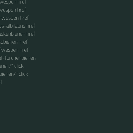
dwespen href
bwespen href
enwespen href
s-albilabris href
maskenbienen href
ndbienen href
pfwespen href
al-furchenbienen
nen/" click
ienen/" click
ef