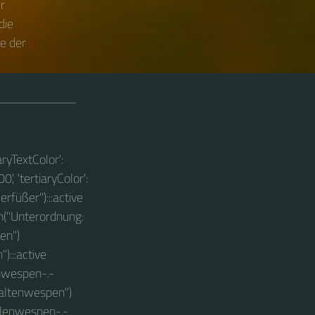
r
die
e der
aryTextColor':
0', 'tertiaryColor':
erfüßer"):::active
en("Unterordnung:
en")
:::active
nwespen-.-
Faltenwespen")
llenwespen-.-