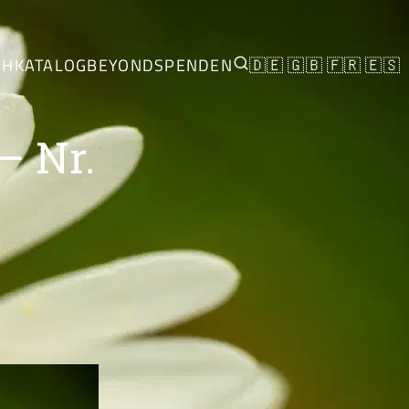
CH
KATALOG
BEYOND
SPENDEN
🇩🇪
🇬🇧
🇫🇷
🇪🇸
– Nr.