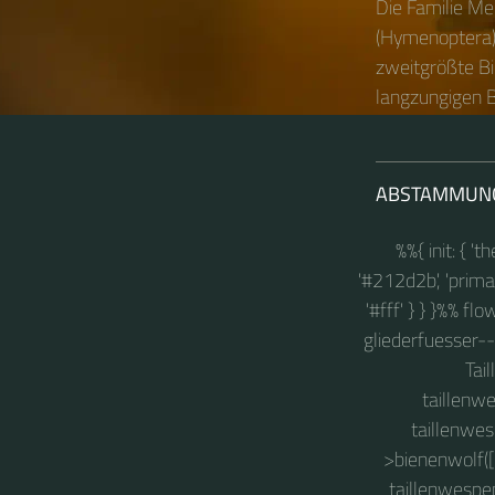
Die Familie Me
(Hymenoptera).
zweitgrößte Bi
langzungigen B
ABSTAMMUN
%%{ init: { '
'#212d2b', 'primary
'#fff' } } }%% fl
gliederfuesser--
Tai
taillenw
taillenwe
>bienenwolf([
taillenwespe