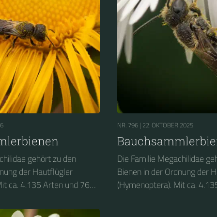
26
NR. 796 |
22. OKTOBER 2025
lerbienen
Bauchsammlerbie
chilidae gehört zu den
Die Familie Megachilidae ge
dnung der Hautflügler
Bienen in der Ordnung der H
it ca. 4.135 Arten und 76
(Hymenoptera). Mit ca. 4.13
ie Megachilidae die
Gattungen sind die Megachil
enfamilie. Die Megachilidae
zweitgrößte Bienenfamilie. 