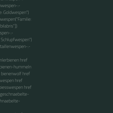
enwespen-.-
e: Goldwespen")
nwespen("Familie:
ilabris"])
spen-.-
: Schlupfwespen")
taillenwespen-.-
mlerbienen href
k bienen-hummeln
 bienenwolf href
nwespen href
spiesswespen href
k geschnaebelte-
chnaebelte-