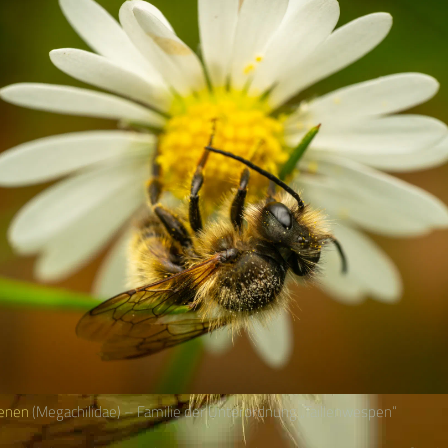
enen
(Megachilidae) – Familie der Unterordnung „Taillenwespen“