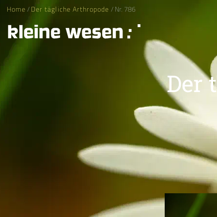
Home
/
Der tägliche Arthropode
/ Nr. 786
Der 