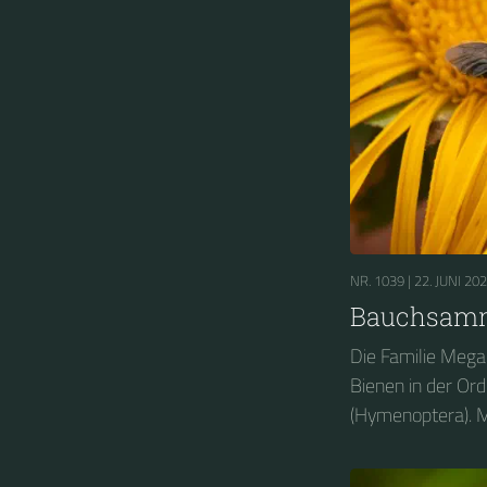
NR. 1039 |
22. JUNI 20
Bauchsamm
Die Familie Mega
Bienen in der Or
(Hymenoptera). M
Gattungen sind d
zweitgrößte Bien