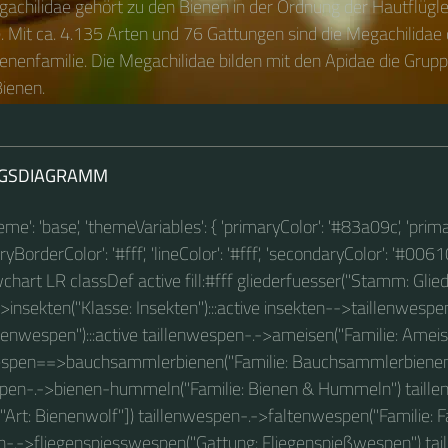
gachilidae gehört zu den Bienen in der Ordnung der Hautflügle
 Mit ca. 4.135 Arten und 76 Gattungen sind die Megachilidae 
enenfamilie. Die Megachilidae bilden mit den Apidae die Grupp
ienen.
GSDIAGRAMM
theme': 'base', 'themeVariables': { 'primaryColor': '#83a09c', 'prim
BorderColor': '#fff', 'lineColor': '#fff', 'secondaryColor': '#00610
owchart LR classDef active fill:#fff gliederfuesser("Stamm: Glied
>insekten("Klasse: Insekten"):::active insekten-->taillenwesp
llenwespen"):::active taillenwespen-.->ameisen("Familie: Ameis
espen==>bauchsammlerbienen("Familie: Bauchsammlerbienen")
spen-.->bienen-hummeln("Familie: Bienen & Hummeln") taille
"Art: Bienenwolf"]) taillenwespen-.->faltenwespen("Familie: 
n-.->fliegenspiesswespen("Gattung: Fliegenspießwespen") tai