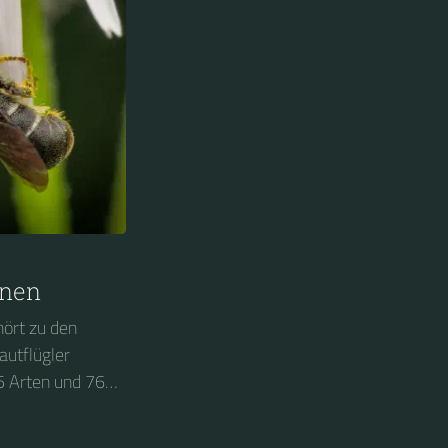
nen
hört zu den
autflügler
5 Arten und 76
idae die
Die Megachilidae