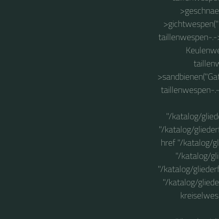
>geschnaeb
>gichtwespen("
taillenwespen-.-
Keulenwes
taille
>sandbienen("Gat
taillenwespen-.
"/katalog/glie
"/katalog/glied
href "/katalog/
"/katalog/g
"/katalog/gliede
"/katalog/glied
kreiselwes