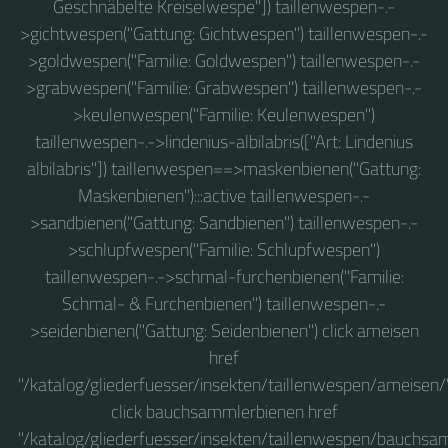
Geschnäbelte Kreiselwespe"]) taillenwespen-.-
>gichtwespen("Gattung: Gichtwespen") taillenwespen-.-
>goldwespen("Familie: Goldwespen") taillenwespen-.-
>grabwespen("Familie: Grabwespen") taillenwespen-.-
>keulenwespen("Familie: Keulenwespen")
taillenwespen-.->lindenius-albilabris(["Art: Lindenius
albilabris"]) taillenwespen==>maskenbienen("Gattung:
Maskenbienen"):::active taillenwespen-.-
>sandbienen("Gattung: Sandbienen") taillenwespen-.-
>schlupfwespen("Familie: Schlupfwespen")
taillenwespen-.->schmal-furchenbienen("Familie:
Schmal- & Furchenbienen") taillenwespen-.-
>seidenbienen("Gattung: Seidenbienen") click ameisen
href
"/katalog/gliederfuesser/insekten/taillenwespen/ameisen/
click bauchsammlerbienen href
"/katalog/gliederfuesser/insekten/taillenwespen/bauchsa