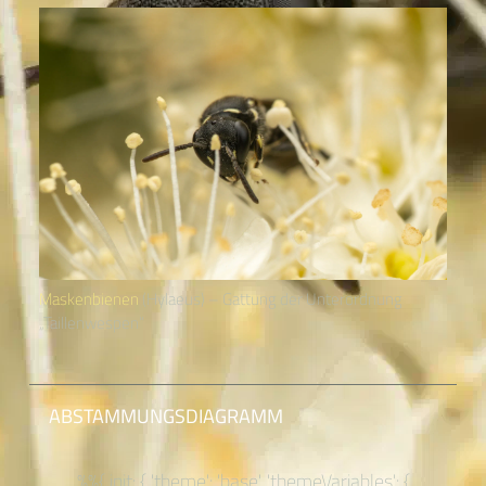
Maskenbienen
(Hylaeus) – Gattung der Unterordnung
„Taillenwespen“
ABSTAMMUNGSDIAGRAMM
%%{ init: { 'theme': 'base', 'themeVariables': {