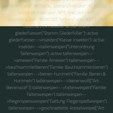
'primaryColor': '#83a09c', 'primaryTextColor': '#212d2b',
'primaryBorderColor': '#fff', 'lineColor': '#fff',
'secondaryColor': '#006100', 'tertiaryColor': '#fff' } } }%%
flowchart LR classDef active fill:#fff
gliederfuesser("Stamm: Gliederfüßer"):::active
gliederfuesser-->insekten("Klasse: Insekten"):::active
insekten-->taillenwespen("Unterordnung:
Taillenwespen"):::active taillenwespen-.-
>ameisen("Familie: Ameisen") taillenwespen-.-
>bauchsammlerbienen("Familie: Bauchsammlerbienen")
taillenwespen-.->bienen-hummeln("Familie: Bienen &
Hummeln") taillenwespen-.->bienenwolf(["Art:
Bienenwolf"]) taillenwespen-.->faltenwespen("Familie:
Faltenwespen") taillenwespen-.-
>fliegenspiesswespen("Gattung: Fliegenspießwespen")
taillenwespen-.->geschnaebelte-kreiselwespe(["Art: