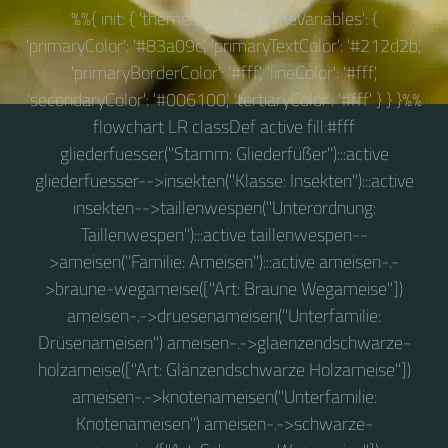
%%{ init: { 'theme': 'base', 'themeVariables': {
'primaryColor': '#83a09c', 'primaryTextColor': '#212d2b',
'primaryBorderColor': '#fff', 'lineColor': '#fff',
'secondaryColor': '#006100', 'tertiaryColor': '#fff' } } }%%
flowchart LR classDef active fill:#fff
gliederfuesser("Stamm: Gliederfüßer"):::active
gliederfuesser-->insekten("Klasse: Insekten"):::active
insekten-->taillenwespen("Unterordnung:
Taillenwespen"):::active taillenwespen--
>ameisen("Familie: Ameisen"):::active ameisen-.-
>braune-wegameise(["Art: Braune Wegameise"])
ameisen-.->druesenameisen("Unterfamilie:
Drüsenameisen") ameisen-.->glaenzendschwarze-
holzameise(["Art: Glänzendschwarze Holzameise"])
ameisen-.->knotenameisen("Unterfamilie:
Knotenameisen") ameisen-.->schwarze-