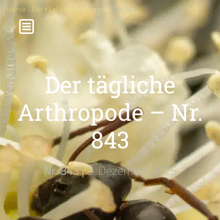
Home
/
Der tägliche Arthropode
/ Nr. 843
Der tägliche
Arthropode – Nr.
843
Nr. 843 |
8. Dezember 2025